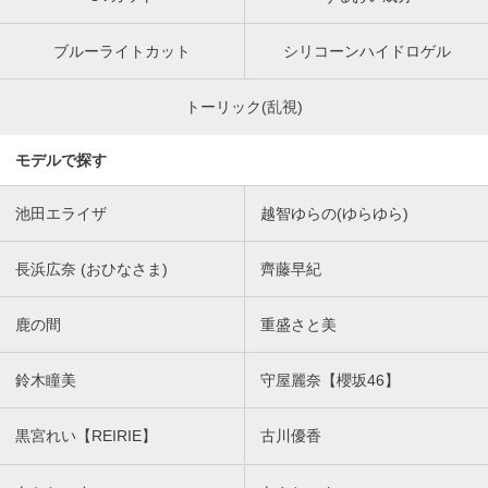
ブルーライトカット
シリコーンハイドロゲル
トーリック(乱視)
モデルで探す
池田エライザ
越智ゆらの(ゆらゆら)
長浜広奈 (おひなさま)
齊藤早紀
鹿の間
重盛さと美
鈴木瞳美
守屋麗奈【櫻坂46】
黒宮れい【REIRIE】
古川優香