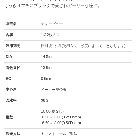
くっきりフチにブラックで愛されガーリーな瞳に。
販売名
ティービュー
内容
1箱2枚入り
装用期間
開封後1ヶ月(使用方法・頻度によってことなります)
DIA
14.5mm
着色直径
13.9mm
BC
8.6mm
中心厚
メーカー非公表
含水率
38％
±0.00(度なし)
度数
-0.50～-6.00(0.25Dstep)
-6.50～-8.00(0.50Dstep)
製造方法
キャストモールド製法