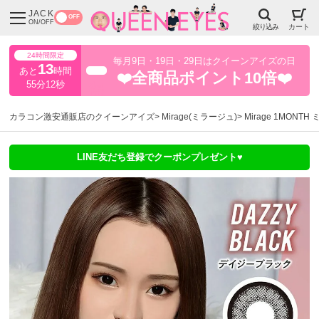
JACK
OFF
ON/OFF
絞り込み
カート
24時間限定
毎月9日・19日・29日はクイーンアイズの日
13
あと
時間
超得
❤️全商品ポイント10倍❤️
55分11秒
カラコン激安通販店のクイーンアイズ
Mirage(ミラージュ)
Mirage 1MON
LINE友だち登録でクーポンプレゼント♥