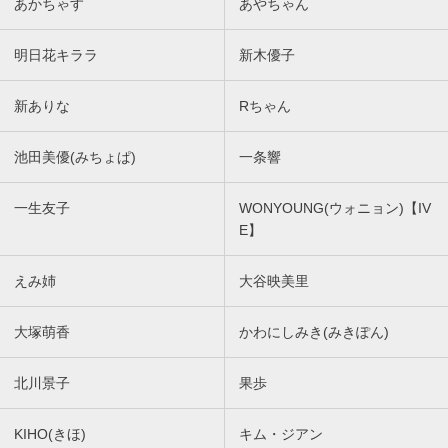
あかちゃす
あやちゃん
明日花キララ
新木優子
新ありな
Rちゃん
池田美優(みちょぱ)
一条響
一生友子
WONYOUNG(ウォニョン)【IV
E】
えみ姉
大谷映美里
大塚萌香
かわにしみき(みきぽん)
北川景子
果歩
KIHO(きほ)
キム・ジアン