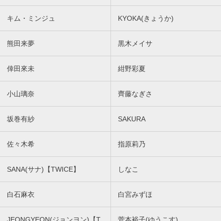
キム・ミンジュ
KYOKA(きょうか)
熊田来夢
黒木メイサ
倖田來未
紺野彩夏
小山璃奈
齊藤なぎさ
坂巻有紗
SAKURA
佐々木希
指原莉乃
SANA(サナ)【TWICE】
しなこ
白石麻衣
白宮みずほ
JEONGYEON(ジョンヨン)【T
菅本裕子(ゆうこす)