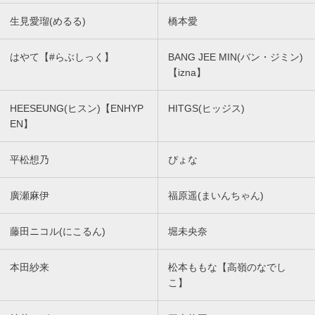
生見愛瑠(めるる)
橋本愛
はやて【#らぶしっく】
BANG JEE MIN(バン・ジミン)
【izna】
HEESEUNG(ヒスン)【ENHYP
HITGS(ヒッジス)
EN】
平松想乃
ぴょな
廣瀬麻伊
福原遥(まいんちゃん)
藤田ニコル(にこるん)
堀未央奈
本田紗来
松本ももな【高嶺のなでし
こ】