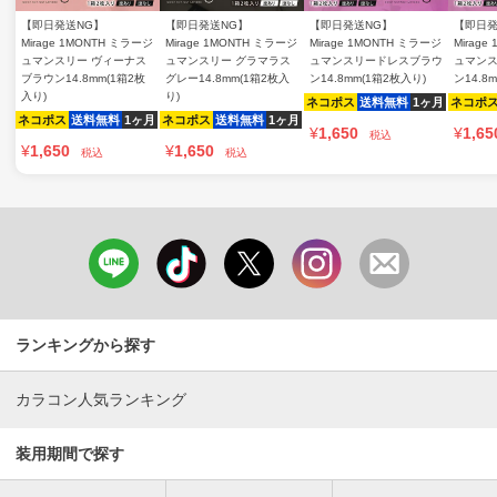
【即日発送NG】
【即日発送NG】
【即日発送NG】
【即日発
Mirage 1MONTH ミラージ
Mirage 1MONTH ミラージ
Mirage 1MONTH ミラージ
Mirag
ュマンスリー ヴィーナス
ュマンスリー グラマラス
ュマンスリードレスブラウ
ュマン
ブラウン14.8mm(1箱2枚
グレー14.8mm(1箱2枚入
ン14.8mm(1箱2枚入り)
ン14.8
入り)
り)
ネコポス
送料無料
1ヶ月
ネコポ
ネコポス
送料無料
1ヶ月
ネコポス
送料無料
1ヶ月
¥
1,650
¥
1,65
税込
¥
1,650
¥
1,650
税込
税込
ランキングから探す
カラコン人気ランキング
装用期間で探す