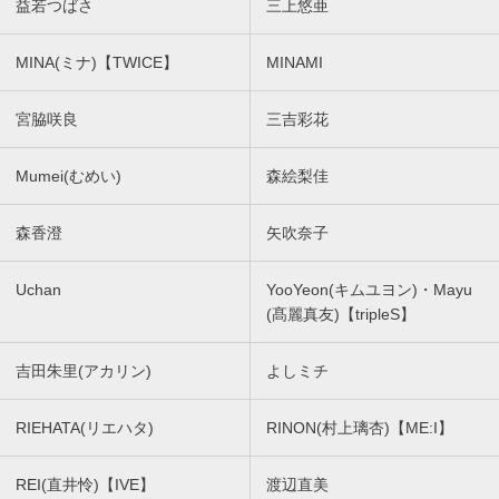
益若つばさ
三上悠亜
MINA(ミナ)【TWICE】
MINAMI
宮脇咲良
三吉彩花
Mumei(むめい)
森絵梨佳
森香澄
矢吹奈子
Uchan
YooYeon(キムユヨン)・Mayu
(髙麗真友)【tripleS】
吉田朱里(アカリン)
よしミチ
RIEHATA(リエハタ)
RINON(村上璃杏)【ME:I】
REI(直井怜)【IVE】
渡辺直美