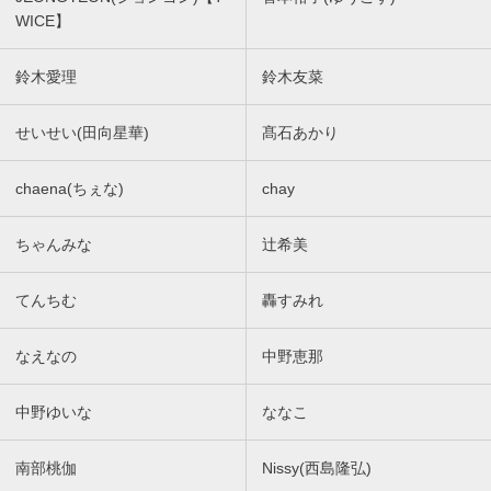
WICE】
鈴木愛理
鈴木友菜
せいせい(田向星華)
髙石あかり
chaena(ちぇな)
chay
ちゃんみな
辻希美
てんちむ
轟すみれ
なえなの
中野恵那
中野ゆいな
ななこ
南部桃伽
Nissy(西島隆弘)