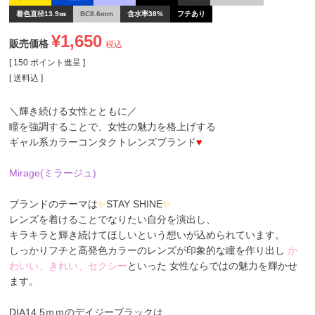
着色直径13.9㎜
BC8.6mm
含水率38%
フチあり
¥
1,650
販売価格
税込
[
150
ポイント進呈 ]
送料込
＼輝き続ける女性とともに／
瞳を強調することで、女性の魅力を格上げする
ギャル系カラーコンタクトレンズブランド
♥
Mirage(ミラージュ)
ブランドのテーマは
✨
STAY SHINE
✨
レンズを着けることでなりたい自分を演出し、
キラキラと輝き続けてほしいという想いが込められています。
しっかりフチと高発色カラーのレンズが印象的な瞳を作り出し
か
わいい、きれい、セクシー
といった 女性ならではの魅力を輝かせ
ます。
DIA14.5ｍｍのデイジーブラックは、