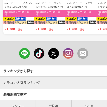
idoly アイドリー ミニョン
idoly アイドリー プレシャ
idoly アイドリー ラブリー
idoly
チョコ(1箱10枚入り)
スブラウン(1箱10枚入り)
ロゼ(1箱10枚入り)
トラテ(
3箱同時購入で1箱分無
3箱同時購入で1箱分無
3箱同時購入で1箱分無
3箱同時
料！
料！
料！
料！
ネコポス
送料無料
ネコポス
送料無料
ネコポス
送料無料
ネコポ
即日発送
UVカット
1day
即日発送
UVカット
1day
即日発送
UVカット
1day
即日発
¥
1,760
¥
1,760
¥
1,760
¥
1,76
税込
税込
税込
ランキングから探す
カラコン人気ランキング
装用期間で探す
ワンデー
2週間
1ヶ月