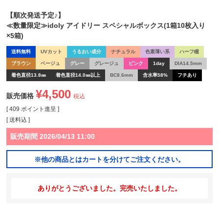
【順次発送予定♪】
≪数量限定≫idoly アイドリー スペシャルボックス(1箱10枚入り
×5箱)
送料無料
UVカット
うるおい成分
ナチュラル
色素薄い系
ハーフ瞳
ブラウン
ベージュ
グレー
グレージュ
ピンク
1day
DIA14.5mm
着色直径13.8㎜
着色直径14.0㎜以上
BC8.6mm
含水率58%
フチあり
¥
4,500
販売価格
税込
[
409
ポイント進呈 ]
送料込
販売期間
2026/04/13 11:00
※他の商品とはカートを分けてご注文ください。
ありがとうございました。完売いたしました。