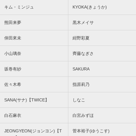
キム・ミンジュ
KYOKA(きょうか)
熊田来夢
黒木メイサ
倖田來未
紺野彩夏
小山璃奈
齊藤なぎさ
坂巻有紗
SAKURA
佐々木希
指原莉乃
SANA(サナ)【TWICE】
しなこ
白石麻衣
白宮みずほ
JEONGYEON(ジョンヨン)【T
菅本裕子(ゆうこす)