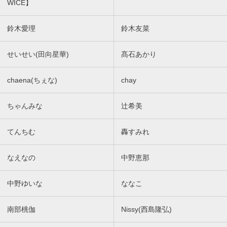
WICE】
鈴木愛理
鈴木友菜
せいせい(田向星華)
髙石あかり
chaena(ちぇな)
chay
ちゃんみな
辻希美
てんちむ
轟すみれ
なえなの
中野恵那
中野ゆいな
ななこ
南部桃伽
Nissy(西島隆弘)