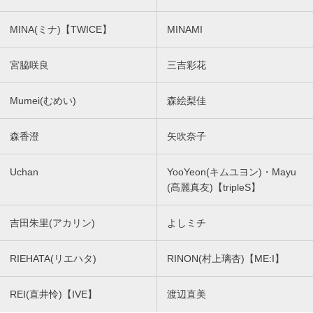
MINA(ミナ)【TWICE】
MINAMI
宮脇咲良
三吉彩花
Mumei(むめい)
森絵梨佳
森香澄
矢吹奈子
Uchan
YooYeon(キムユヨン)・Mayu
(髙麗真友)【tripleS】
吉田朱里(アカリン)
よしミチ
RIEHATA(リエハタ)
RINON(村上璃杏)【ME:I】
REI(直井怜)【IVE】
渡辺直美