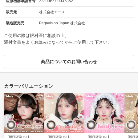
医療機器承認番号
22800BZI00037A52
販売元
株式会社エース
製造販売元
Pegavision Japan 株式会社
ご使用の際は眼科医に相談の上、
添付文書をよくお読みになってからご使用して下さい。
商品についてのお問い合わせ
【即日発送OK♪】
【即日発送OK♪】
【即日発送OK♪】
【即日発