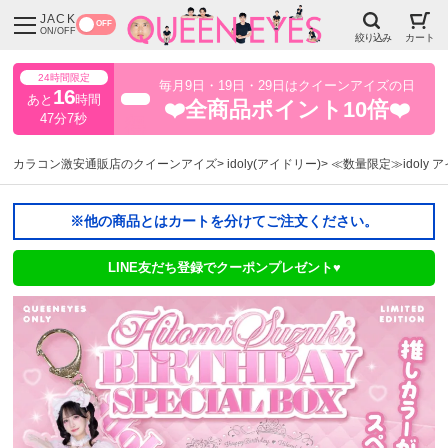
JACK
OFF
ON/OFF
絞り込み
カート
24時間限定
毎月9日・19日・29日はクイーンアイズの日
16
あと
時間
超得
❤️全商品ポイント10倍❤️
47分6秒
カラコン激安通販店のクイーンアイズ
idoly(アイドリー)
≪数量限定≫idoly 
※他の商品とはカートを分けてご注文ください。
LINE友だち登録でクーポンプレゼント♥