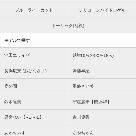
ブルーライトカット
シリコーンハイドロゲル
トーリック(乱視)
モデルで探す
池田エライザ
越智ゆらの(ゆらゆら)
長浜広奈 (おひなさま)
齊藤早紀
鹿の間
重盛さと美
鈴木瞳美
守屋麗奈【櫻坂46】
黒宮れい【REIRIE】
古川優香
あかちゃす
あやちゃん