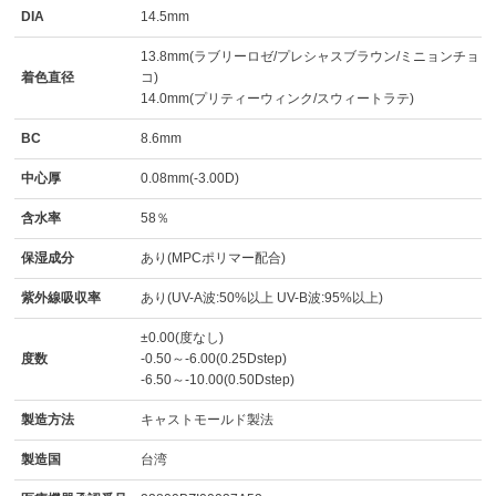
DIA
14.5mm
13.8mm(ラブリーロゼ/プレシャスブラウン/ミニョンチョ
着色直径
コ)
14.0mm(プリティーウィンク/スウィートラテ)
BC
8.6mm
中心厚
0.08mm(-3.00D)
含水率
58％
保湿成分
あり(MPCポリマー配合)
紫外線吸収率
あり(UV-A波:50%以上 UV-B波:95%以上)
±0.00(度なし)
度数
-0.50～-6.00(0.25Dstep)
-6.50～-10.00(0.50Dstep)
製造方法
キャストモールド製法
製造国
台湾