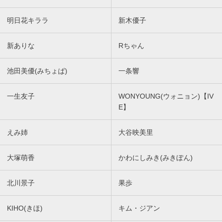
明日花キララ
新木優子
新ありな
Rちゃん
池田美優(みちょぱ)
一条響
一生友子
WONYOUNG(ウォニョン)【IV
E】
えみ姉
大谷映美里
大塚萌香
かわにしみき(みきぽん)
北川景子
果歩
KIHO(きほ)
キム・ジアン