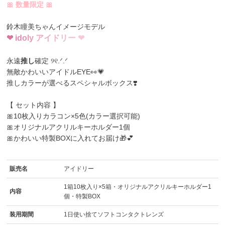
🎀 数量限定 🎀
鈴木瞳美ちゃんイメージモデル
❤
i
d
o
l
y
ア
イ
ド
リ
ー
❤
永遠
推し
確定 ୨୧.ᐟ.ᐟ
無敵かわいいアイドルEYE👀💗
推しカラーが選べるスペシャルボックス❣️
【 セット内容 】
🎀10枚入りカラコン×5色(カラー選択可能)
🎀オリジナルアクリルキーホルダー1個
🎀かわいい特製BOXに入れてお届け🎁💕
販売名
アイドリー
1箱10枚入り×5箱・オリジナルアクリルキーホルダー1
内容
個・特製BOX
装用期間
1日使い捨てソフトコンタクトレンズ