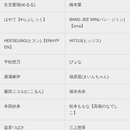
生見愛瑠(めるる)
橋本愛
はやて【#らぶしっく】
BANG JEE MIN(バン・ジミン)
【izna】
HEESEUNG(ヒスン)【ENHYP
HITGS(ヒッジス)
EN】
平松想乃
ぴょな
廣瀬麻伊
福原遥(まいんちゃん)
藤田ニコル(にこるん)
堀未央奈
本田紗来
松本ももな【高嶺のなでし
こ】
益若つばさ
三上悠亜