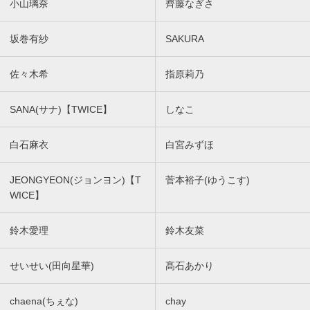
小山璃奈
齊藤なぎさ
坂巻有紗
SAKURA
佐々木希
指原莉乃
SANA(サナ)【TWICE】
しなこ
白石麻衣
白宮みずほ
JEONGYEON(ジョンヨン)【T
菅本裕子(ゆうこす)
WICE】
鈴木愛理
鈴木友菜
せいせい(田向星華)
髙石あかり
chaena(ちぇな)
chay