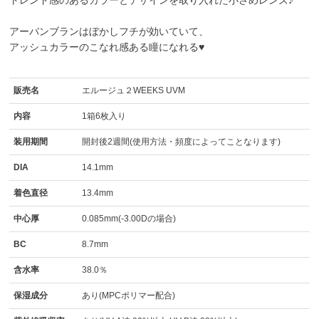
トレンド感のあるカラーとデザインを取り入れた小さめレンズ♪
アーバンブランはぼかしフチが効いていて、
アッシュカラーのこなれ感ある瞳になれる♥
販売名
エルージュ２WEEKS UVM
内容
1箱6枚入り
装用期間
開封後2週間(使用方法・頻度によってことなります)
DIA
14.1mm
着色直径
13.4mm
中心厚
0.085mm(-3.00Dの場合)
BC
8.7mm
含水率
38.0％
保湿成分
あり(MPCポリマー配合)