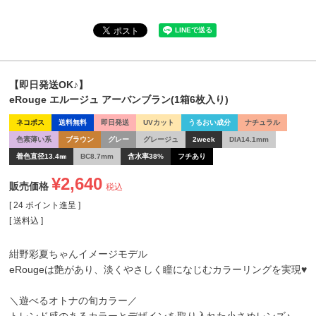
【即日発送OK♪】
eRouge エルージュ アーバンブラン(1箱6枚入り)
ネコポス
送料無料
即日発送
UVカット
うるおい成分
ナチュラル
色素薄い系
ブラウン
グレー
グレージュ
2week
DIA14.1mm
着色直径13.4㎜
BC8.7mm
含水率38%
フチあり
¥
2,640
販売価格
税込
[
24
ポイント進呈 ]
送料込
紺野彩夏ちゃんイメージモデル
eRougeは艶があり、淡くやさしく瞳になじむカラーリングを実現♥
＼遊べるオトナの旬カラー／