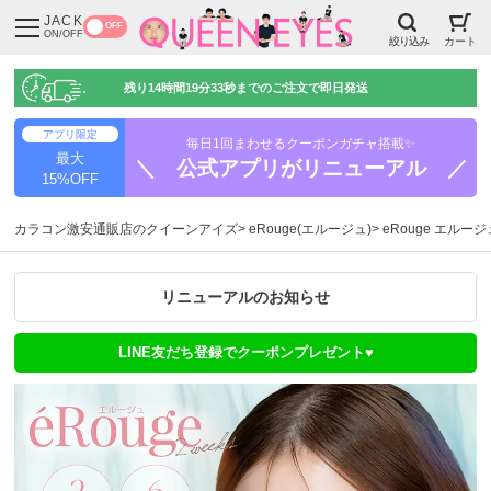
JACK
OFF
ON/OFF
絞り込み
カート
残り
14時間19分33秒
までのご注文で即日発送
アプリ限定
毎日1回まわせるクーポンガチャ搭載✨
最大
＼ 公式アプリがリニューアル ／
15%OFF
カラコン激安通販店のクイーンアイズ
eRouge(エルージュ)
eRouge エルー
リニューアルのお知らせ
LINE友だち登録でクーポンプレゼント♥