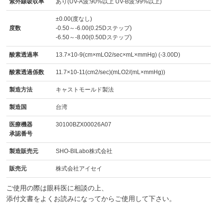
紫外線吸収率
あり(UV-A波:90%以上 UV-B波:99%以上)
±0.00(度なし)
度数
-0.50～-6.00(0.25Dステップ)
-6.50～-8.00(0.50Dステップ)
酸素透過率
13.7×10-9(cm×mLO2/sec×mL×mmHg) (-3.00D)
酸素透過係数
11.7×10-11(cm2/sec)(mLO2/(mL×mmHg))
製造方法
キャストモールド製法
製造国
台湾
医療機器
30100BZX00026A07
承認番号
製造販売元
SHO-BILabo株式会社
販売元
株式会社アイセイ
ご使用の際は眼科医に相談の上、
添付文書をよくお読みになってからご使用して下さい。