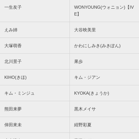
一生友子
WONYOUNG(ウォニョン)【IV
E】
えみ姉
大谷映美里
大塚萌香
かわにしみき(みきぽん)
北川景子
果歩
KIHO(きほ)
キム・ジアン
キム・ミンジュ
KYOKA(きょうか)
熊田来夢
黒木メイサ
倖田來未
紺野彩夏