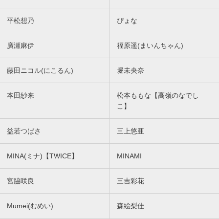
平松想乃
ぴょな
廣瀬麻伊
福原遥(まいんちゃん)
藤田ニコル(にこるん)
堀未央奈
本田紗来
松本ももな【高嶺のなでし
こ】
益若つばさ
三上悠亜
MINA(ミナ)【TWICE】
MINAMI
宮脇咲良
三吉彩花
Mumei(むめい)
森絵梨佳