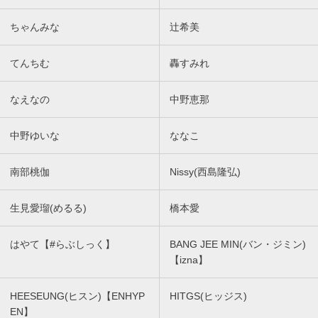
ちゃんみな
辻希美
てんちむ
轟すみれ
なえなの
中野恵那
中野ゆいな
ななこ
南部桃伽
Nissy(西島隆弘)
生見愛瑠(めるる)
橋本愛
はやて【#らぶしっく】
BANG JEE MIN(バン・ジミン)
【izna】
HEESEUNG(ヒスン)【ENHYP
HITGS(ヒッジス)
EN】