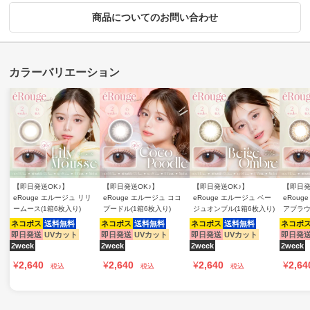
商品についてのお問い合わせ
【即日発送OK♪】
【即日発送OK♪】
【即日発送OK♪】
【即日発
eRouge エルージュ リリ
eRouge エルージュ ココ
eRouge エルージュ ベー
eRoug
ームース(1箱6枚入り)
プードル(1箱6枚入り)
ジュオンブル(1箱6枚入り)
アブラウ
ネコポス
送料無料
ネコポス
送料無料
ネコポス
送料無料
ネコポ
即日発送
UVカット
即日発送
UVカット
即日発送
UVカット
即日発
2week
2week
2week
2week
¥
2,640
¥
2,640
¥
2,640
¥
2,64
税込
税込
税込