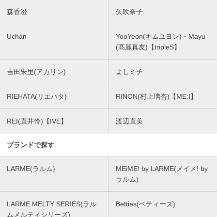
森香澄
矢吹奈子
Uchan
YooYeon(キムユヨン)・Mayu
(髙麗真友)【tripleS】
吉田朱里(アカリン)
よしミチ
RIEHATA(リエハタ)
RINON(村上璃杏)【ME:I】
REI(直井怜)【IVE】
渡辺直美
ブランドで探す
LARME(ラルム)
MEiME! by LARME(メイメ! by
ラルム)
LARME MELTY SERIES(ラル
Betties(ベティーズ)
ムメルティシリーズ)