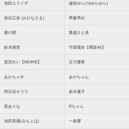
池田エライザ
越智ゆらの(ゆらゆら)
長浜広奈 (おひなさま)
齊藤早紀
鹿の間
重盛さと美
鈴木瞳美
守屋麗奈【櫻坂46】
黒宮れい【REIRIE】
古川優香
あかちゃす
あやちゃん
明日花キララ
新木優子
新ありな
Rちゃん
池田美優(みちょぱ)
一条響