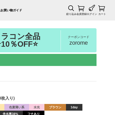
集
お買い物ガイド
絞り込み
会員登録
ログイン
カート
カラコン全品
クーポンコード
zorome
⭐10％OFF⭐
0枚入り)
色素薄い系
水光
ブラウン
1day
含水率38%
フチあり