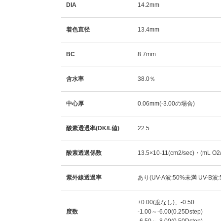
DIA
14.2mm
着色直径
13.4mm
BC
8.7mm
含水率
38.0％
中心厚
0.06mm(-3.00の場合)
酸素透過率(DK/L値)
22.5
酸素透過係数
13.5×10-11(cm2/sec)・(mL O
紫外線透過率
あり(UV-A波:50%未満 UV-B波
±0.00(度なし)、-0.50
度数
-1.00～-6.00(0.25Dstep)