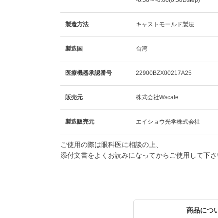
-6.50～-8.00(0.50Dstep)
製造方法
キャストモールド製法
製造国
台湾
医療機器承認番号
22900BZX00217A25
販売元
株式会社Wscale
製造販売元
エイショウ光学株式会社
ご使用の際は眼科医に相談の上、
添付文書をよくお読みになってからご使用して下さ
商品につ