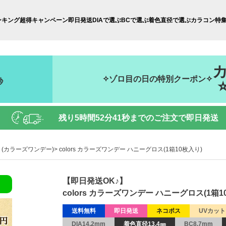
ンキング
超得キャンペーン
即日発送
DIAで選ぶ
BCで選ぶ
着色直径で選ぶ
カラコン特
✧ゾロ目の日の特別クーポン✧
秒
残り
5時間52分39秒
までのご注文で即日発送
day (カラーズワンデー)
colors カラーズワンデー ハニーグロス(1箱10枚入り)
【即日発送OK♪】
colors カラーズワンデー ハニーグロス(1箱1
送料無料
即日発送
ネコポス
UVカット
DIA14.2mm
着色直径13.4㎜
BC8.7mm