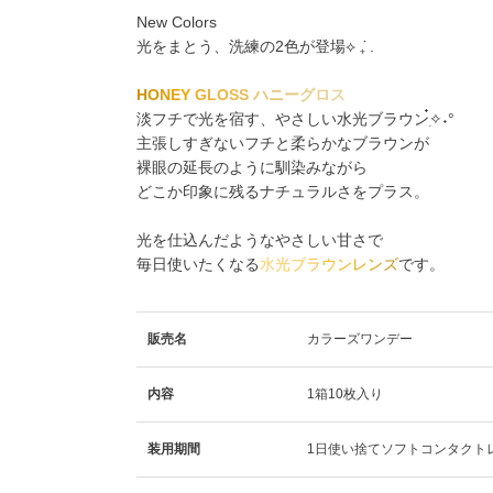
New Colors
光をまとう、洗練の2色が登場⟡ ݁₊ .
H
O
N
E
Y
G
L
O
S
S
ハ
ニ
ー
グ
ロ
ス
淡フチで光を宿す、やさしい水光ブラウン๋࣭✧˖°
主張しすぎないフチと柔らかなブラウンが
裸眼の延長のように馴染みながら
どこか印象に残るナチュラルさをプラス。
光を仕込んだようなやさしい甘さで
毎日使いたくなる
水
光
ブ
ラ
ウ
ン
レ
ン
ズ
です。
販売名
カラーズワンデー
内容
1箱10枚入り
装用期間
1日使い捨てソフトコンタクト