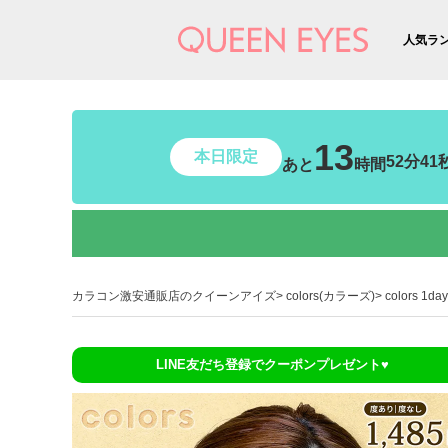
人気ラ
13
本日限定
52分40
あと
時間
カラコン激安通販店のクイーンアイズ
colors(カラーズ)
colors 1
LINE友だち登録でクーポンプレゼント♥