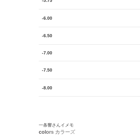
-5.75
-6.00
-6.50
-7.00
-7.50
-8.00
一条響さんイメモ
c
o
l
o
r
s
カ
ラ
ー
ズ