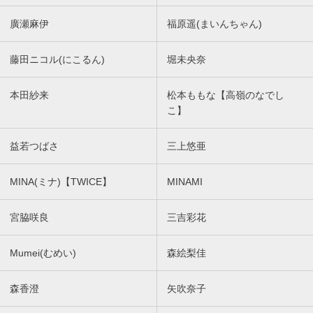
廣瀬麻伊
福原遥(まいんちゃん)
藤田ニコル(にこるん)
堀未央奈
本田紗来
松本ももな【高嶺のなでし
こ】
益若つばさ
三上悠亜
MINA(ミナ)【TWICE】
MINAMI
宮脇咲良
三吉彩花
Mumei(むめい)
森絵梨佳
森香澄
矢吹奈子