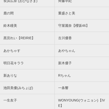
長浜広奈 (おひなさま)
齊藤早紀
鹿の間
重盛さと美
鈴木瞳美
守屋麗奈【櫻坂46】
黒宮れい【REIRIE】
古川優香
あかちゃす
あやちゃん
明日花キララ
新木優子
新ありな
Rちゃん
池田美優(みちょぱ)
一条響
一生友子
WONYOUNG(ウォニョン)【IV
E】