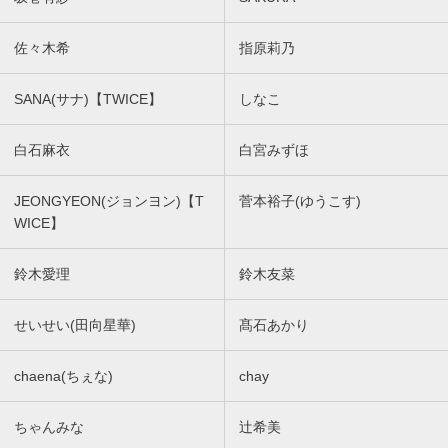
佐々木希
指原莉乃
SANA(サナ)【TWICE】
しなこ
白石麻衣
白宮みずほ
JEONGYEON(ジョンヨン)【T
菅本裕子(ゆうこす)
WICE】
鈴木愛理
鈴木友菜
せいせい(田向星華)
髙石あかり
chaena(ちぇな)
chay
ちゃんみな
辻希美