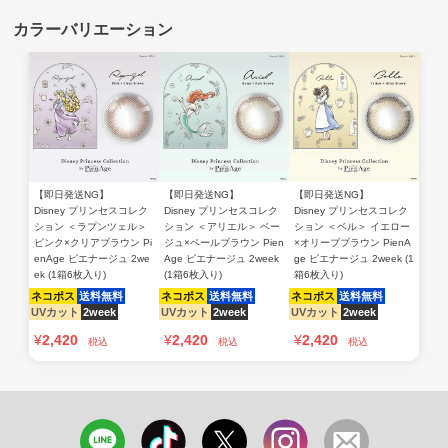
【即日発送NG】
【即日発送NG】
【即日発送NG】
Disney プリンセスコレク
Disney プリンセスコレク
Disney プリンセスコレク
ション ＜ラプンツェル＞
ション ＜アリエル＞ ベー
ション ＜ベル＞ イエロー
ピンク×クリアブラウン Pi
ジュ×ペールブラウン Pien
×オリーブブラウン PienA
enAge ピエナージュ 2we
Age ピエナージュ 2week
ge ピエナージュ 2week (1
ek (1箱6枚入り)
(1箱6枚入り)
箱6枚入り)
ネコポス
送料無料
ネコポス
送料無料
ネコポス
送料無料
UVカット
2week
UVカット
2week
UVカット
2week
¥
2,420
¥
2,420
¥
2,420
税込
税込
税込