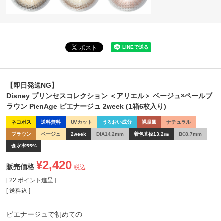
【即日発送NG】
Disney プリンセスコレクション ＜アリエル＞ ベージュ×ペールブ
ラウン PienAge ピエナージュ 2week (1箱6枚入り)
ネコポス
送料無料
UVカット
うるおい成分
裸眼風
ナチュラル
ブラウン
ベージュ
2week
DIA14.2mm
着色直径13.2㎜
BC8.7mm
含水率55%
¥
2,420
販売価格
税込
[
22
ポイント進呈 ]
送料込
ピエナージュで初めての