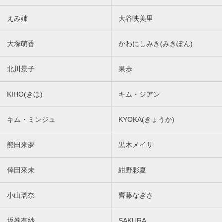
えみ姉
大谷映美里
大塚萌香
かわにしみき(みきぽん)
北川景子
果歩
KIHO(きほ)
キム・ジアン
キム・ミンジュ
KYOKA(きょうか)
熊田来夢
黒木メイサ
倖田來未
紺野彩夏
小山璃奈
齊藤なぎさ
坂巻有紗
SAKURA