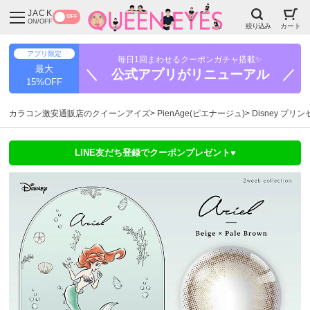
JACK
OFF
ON/OFF
絞り込み
カート
アプリ限定
毎日1回まわせるクーポンガチャ搭載✨
最大
＼ 公式アプリがリニューアル ／
15%OFF
カラコン激安通販店のクイーンアイズ
PienAge(ピエナージュ)
Disney プリ
LINE友だち登録でクーポンプレゼント♥