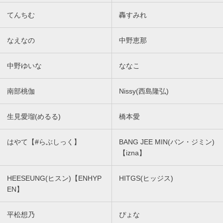
てんちむ
轟すみれ
なえなの
中野恵那
中野ゆいな
ななこ
南部桃伽
Nissy(西島隆弘)
生見愛瑠(めるる)
橋本愛
はやて【#らぶしっく】
BANG JEE MIN(バン・ジミン)
【izna】
HEESEUNG(ヒスン)【ENHYP
HITGS(ヒッジス)
EN】
平松想乃
ぴょな