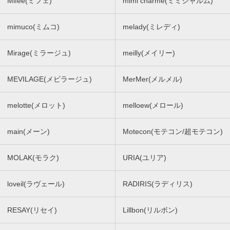
Mifee(ミフェ)
mimi charme(ミミシャルム)
mimuco(ミムコ)
melady(ミレディ)
Mirage(ミラージュ)
meilly(メイリー)
MEVILAGE(メビラージュ)
MerMer(メルメル)
melotte(メロット)
melloew(メロール)
main(メーン)
Motecon(モテコン/超モテコン)
MOLAK(モラク)
URIA(ユリア)
loveil(ラヴェール)
RADIRIS(ラディリス)
RESAY(リセイ)
Lillbon(リルボン)