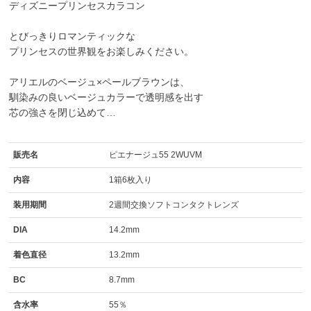
ディズニープリンセスカラコン
とびっきりロマンティックな
プリンセスの世界観をお楽しみください。
アリエル
の
ベージュ×ペールブラウン
は、
馴染みの良いベージュカラーで透明感を出す
芯の強さを閉じ込めて…
販売名
ピエナージュ55 2WUVM
内容
1箱6枚入り
装用期間
2週間交換ソフトコンタクトレンズ
DIA
14.2mm
着色直径
13.2mm
BC
8.7mm
含水率
55％