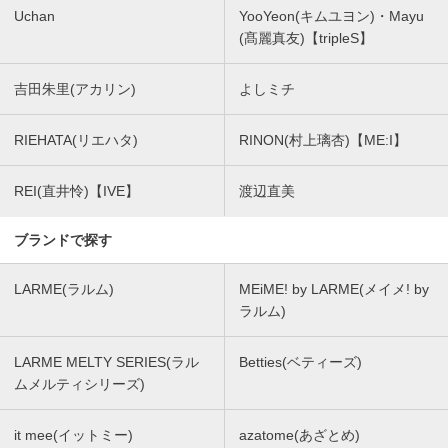
Uchan
YooYeon(キムユヨン)・Mayu
(髙麗真友)【tripleS】
吉田朱里(アカリン)
よしミチ
RIEHATA(リエハタ)
RINON(村上璃杏)【ME:I】
REI(直井怜)【IVE】
渡辺直美
ブランドで探す
LARME(ラルム)
MEiME! by LARME(メイメ! by
ラルム)
LARME MELTY SERIES(ラル
Betties(ベティーズ)
ムメルティシリーズ)
it mee(イットミー)
azatome(あざとめ)