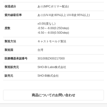
保湿成分
あり(MPCポリマー配合)
紫外線吸収率
あり(UV-A波:80%以上 UV-B波:95%以上)
±0.00(度なし)
度数
-0.50～-6.00(0.25Dstep)
-6.50～-8.00(0.50Dstep)
製造方法
キャストモールド製法
製造国
台湾
医療機器承認番号
30100BZX00217000
製造販売元
SHO-BI Labo株式会社
販売元
SHO-BI株式会社
商品についてのお問い合わせ