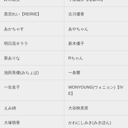
黒宮れい【REIRIE】
古川優香
あかちゃす
あやちゃん
明日花キララ
新木優子
新ありな
Rちゃん
池田美優(みちょぱ)
一条響
一生友子
WONYOUNG(ウォニョン)【IV
E】
えみ姉
大谷映美里
大塚萌香
かわにしみき(みきぽん)