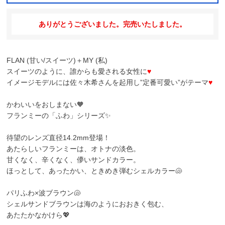
ありがとうございました。完売いたしました。
FLAN (甘い/スイーツ)＋MY (私)
スイーツのように、誰からも愛される女性に
♥
イメージモデルには佐々木希さんを起用し”定番可愛い”がテーマ
♥
かわいいをおしまない🧡
フランミーの「ふわ」シリーズ✨
待望のレンズ直径14.2mm登場！
あたらしいフランミーは、オトナの淡色。
甘くなく、辛くなく、儚いサンドカラー。
ほっとして、あったかい、ときめき弾むシェルカラー🐚
パリふわ×波ブラウン🐚
シェルサンドブラウン
は海のようにおおきく包む、
あたたかなかけら💖