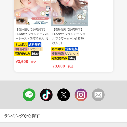
【在庫限りで販売終了】
【在庫限りで販売終了】
FLANMY フランミー ハニ
FLANMY フランミー シェ
ートースト(1箱30枚入り)
ルフラワームーン(1箱30
枚入り)
ネコポス
送料無料
即日発送
UVカット
ネコポス
送料無料
宅配便のみ
1day
即日発送
UVカット
宅配便のみ
1day
¥
3,608
税込
¥
3,608
税込
ランキングから探す