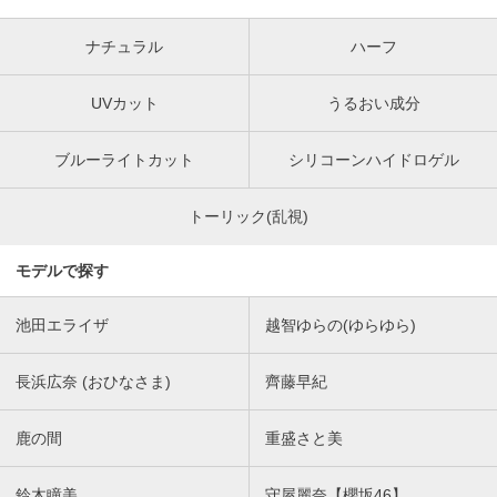
ナチュラル
ハーフ
UVカット
うるおい成分
ブルーライトカット
シリコーンハイドロゲル
トーリック(乱視)
モデルで探す
池田エライザ
越智ゆらの(ゆらゆら)
長浜広奈 (おひなさま)
齊藤早紀
鹿の間
重盛さと美
鈴木瞳美
守屋麗奈【櫻坂46】