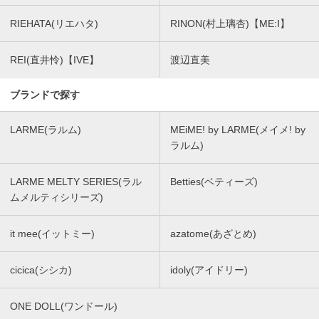
RIEHATA(リエハタ)
RINON(村上璃杏)【ME:I】
REI(直井怜)【IVE】
渡辺直美
ブランドで探す
LARME(ラルム)
MEiME! by LARME(メイメ! by
ラルム)
LARME MELTY SERIES(ラル
Betties(ベティーズ)
ムメルティシリーズ)
it mee(イットミー)
azatome(あざとめ)
cicica(シシカ)
idoly(アイドリー)
ONE DOLL(ワンドール)