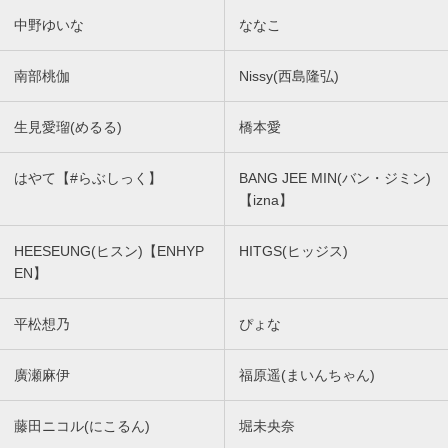
中野ゆいな
ななこ
南部桃伽
Nissy(西島隆弘)
生見愛瑠(めるる)
橋本愛
はやて【#らぶしっく】
BANG JEE MIN(バン・ジミン)
【izna】
HEESEUNG(ヒスン)【ENHYP
HITGS(ヒッジス)
EN】
平松想乃
ぴょな
廣瀬麻伊
福原遥(まいんちゃん)
藤田ニコル(にこるん)
堀未央奈