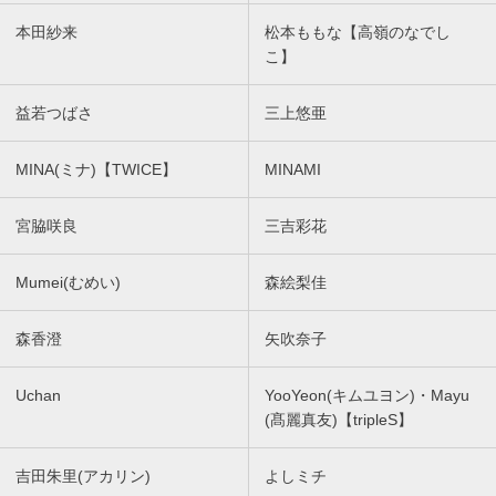
本田紗来
松本ももな【高嶺のなでし
こ】
益若つばさ
三上悠亜
MINA(ミナ)【TWICE】
MINAMI
宮脇咲良
三吉彩花
Mumei(むめい)
森絵梨佳
森香澄
矢吹奈子
Uchan
YooYeon(キムユヨン)・Mayu
(髙麗真友)【tripleS】
吉田朱里(アカリン)
よしミチ