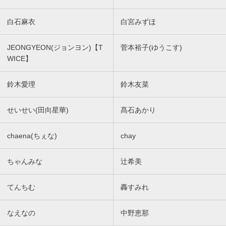
白石麻衣
白宮みずほ
JEONGYEON(ジョンヨン)【T
菅本裕子(ゆうこす)
WICE】
鈴木愛理
鈴木友菜
せいせい(田向星華)
髙石あかり
chaena(ちぇな)
chay
ちゃんみな
辻希美
てんちむ
轟すみれ
なえなの
中野恵那