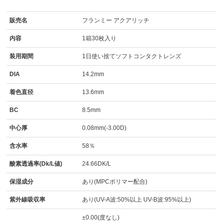
販売名
フランミー アクアリッチ
内容
1箱30枚入り
装用期間
1日使い捨てソフトコンタクトレンズ
DIA
14.2mm
着色直径
13.6mm
BC
8.5mm
中心厚
0.08mm(-3.00D)
含水率
58％
酸素透過率(Dk/L値)
24.66DK/L
保湿成分
あり(MPCポリマー配合)
紫外線吸収率
あり(UV-A波:50%以上 UV-B波:95%以上)
±0.00(度なし)