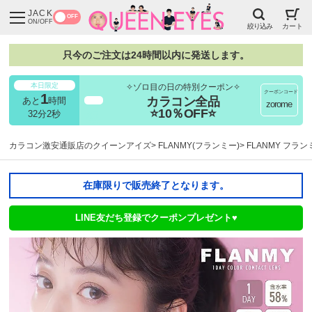
JACK
OFF
ON/OFF
絞り込み
カート
只今のご注文は24時間以内に発送します。
本日限定
✧ゾロ目の日の特別クーポン✧
クーポンコード
1
カラコン全品
あと
時間
超得
zorome
⭐10％OFF⭐
32分1秒
カラコン激安通販店のクイーンアイズ
FLANMY(フランミー)
FLANMY フラ
在庫限りで販売終了となります。
LINE友だち登録でクーポンプレゼント♥