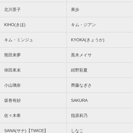
北川景子
果歩
KIHO(きほ)
キム・ジアン
キム・ミンジュ
KYOKA(きょうか)
熊田来夢
黒木メイサ
倖田來未
紺野彩夏
小山璃奈
齊藤なぎさ
坂巻有紗
SAKURA
佐々木希
指原莉乃
SANA(サナ)【TWICE】
しなこ