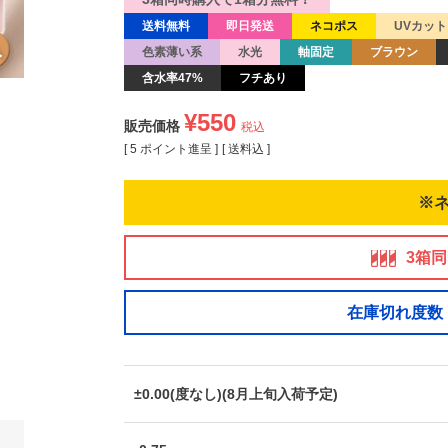
送料無料
即日発送
ネコポス
UVカット
色素薄い系
水光
軸固定
ブラウン
含水率47%
フチあり
¥
550
販売価格
税込
[
5
ポイント進呈 ]
送料込
※
3箱
在庫切れ度数
±0.00(度なし)(8月上旬入荷予定)