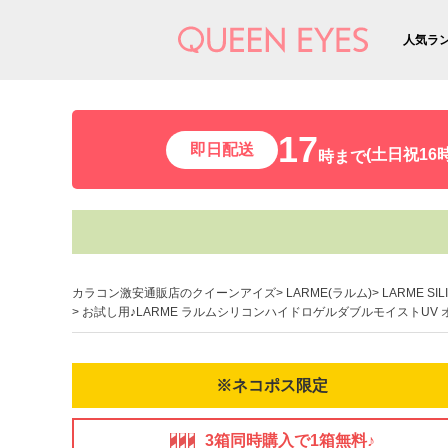
人気ラ
17
即日配送
(土日祝16時
時まで
カラコン激安通販店のクイーンアイズ
LARME(ラルム)
LARME SI
お試し用♪LARME ラルムシリコンハイドロゲルダブルモイストUV 
※ネコポス限定
3箱同時購入で1箱無料♪