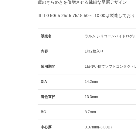
瞳のきらめきを倍増させる繊細な星屑デザイン
🙇🏼‍♀️-0.50/-5.25/-5.75/-8.50～-10.00は製造し
販売名
ラルム シリコーンハイドロゲル
内容
1箱2枚入り
装用期間
1日使い捨てソフトコンタクト
DIA
14.2mm
着色直径
13.3mm
BC
8.7mm
中心厚
0.07mm(-3.00D)