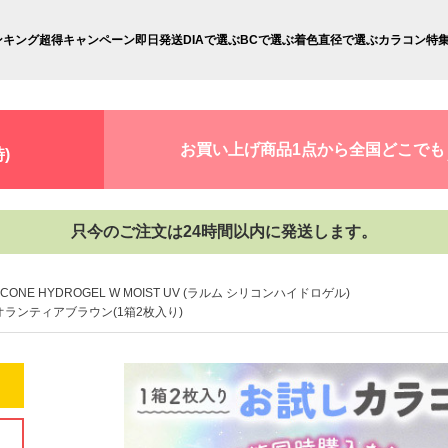
ンキング
超得キャンペーン
即日発送
DIAで選ぶ
BCで選ぶ
着色直径で選ぶ
カラコン特
お買い上げ商品1点から全国どこでも
)
只今のご注文は24時間以内に発送します。
LICONE HYDROGEL W MOIST UV (ラルム シリコンハイドロゲル)
オランティアブラウン(1箱2枚入り)