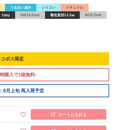
うるおい成分
シリコン
ナチュラル
1day
DIA14.2mm
着色直径13.3㎜
BC8.7mm
ネコポス限定
同時購入で1箱無料♪
：8月上旬 再入荷予定
カートに入れる