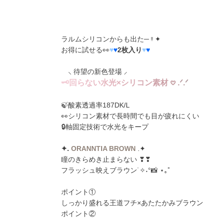
ラルムシリコンからも出た─ ᵎᵎ ✦
お得に試せる👀
♥
♥
2枚入り
♥
♥
⸜ 待望の新色登場 ⸝
🗝
回
ら
な
い
水
光
×
シ
リ
コ
ン
素
材
𖹭
.
ᐟ
.
ᐟ
🍃酸素透過率187DK/L
👀シリコン素材で長時間でも目が疲れにくい
🔒軸固定技術で水光をキープ
✦️️.
ORANNTIA BROWN
.✦️
瞳のきらめき止まらない ❣❣
フラッシュ映えブラウン˙✧˖°📸 ⋆｡˚
ポイント①
しっかり盛れる王道フチ×あたたかみブラウン
ポイント②