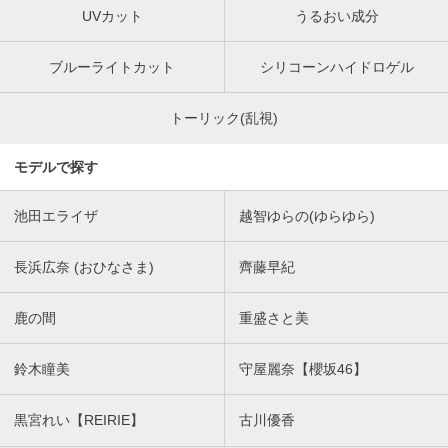
UVカット
うるおい成分
ブルーライトカット
シリコーンハイドロゲル
トーリック(乱視)
モデルで探す
池田エライザ
越智ゆらの(ゆらゆら)
長浜広奈 (おひなさま)
齊藤早紀
鹿の間
重盛さと美
鈴木瞳美
守屋麗奈【櫻坂46】
黒宮れい【REIRIE】
古川優香