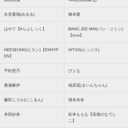
生見愛瑠(めるる)
橋本愛
はやて【#らぶしっく】
BANG JEE MIN(バン・ジミン)
【izna】
HEESEUNG(ヒスン)【ENHYP
HITGS(ヒッジス)
EN】
平松想乃
ぴょな
廣瀬麻伊
福原遥(まいんちゃん)
藤田ニコル(にこるん)
堀未央奈
本田紗来
松本ももな【高嶺のなでし
こ】