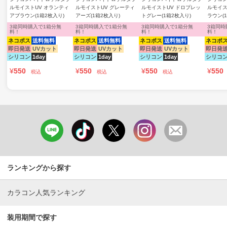
ルモイストUV オランティ
ルモイストUV グレーティ
ルモイストUV ドロプレッ
ルモイス
アブラウン(1箱2枚入り)
アーズ(1箱2枚入り)
トグレー(1箱2枚入り)
ラウン(
3箱同時購入で1箱分無
3箱同時購入で1箱分無
3箱同時購入で1箱分無
3箱同時
料！
料！
料！
料！
ネコポス
送料無料
ネコポス
送料無料
ネコポス
送料無料
ネコポ
即日発送
UVカット
即日発送
UVカット
即日発送
UVカット
即日発
シリコン
1day
シリコン
1day
シリコン
1day
シリコ
¥
550
¥
550
¥
550
¥
550
税込
税込
税込
ランキングから探す
カラコン人気ランキング
装用期間で探す