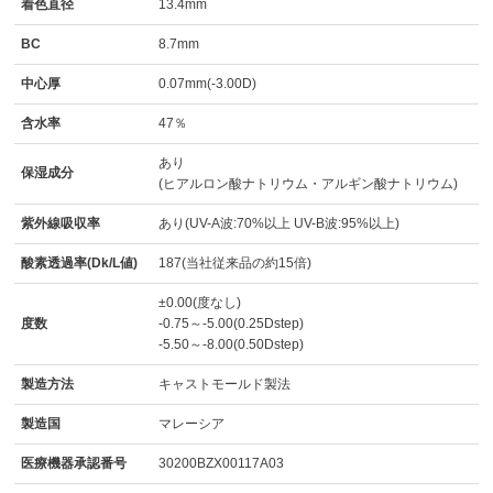
着色直径
13.4mm
BC
8.7mm
中心厚
0.07mm(-3.00D)
含水率
47％
あり
保湿成分
(ヒアルロン酸ナトリウム・アルギン酸ナトリウム)
紫外線吸収率
あり(UV-A波:70%以上 UV-B波:95%以上)
酸素透過率(Dk/L値)
187(当社従来品の約15倍)
±0.00(度なし)
度数
-0.75～-5.00(0.25Dstep)
-5.50～-8.00(0.50Dstep)
製造方法
キャストモールド製法
製造国
マレーシア
医療機器承認番号
30200BZX00117A03