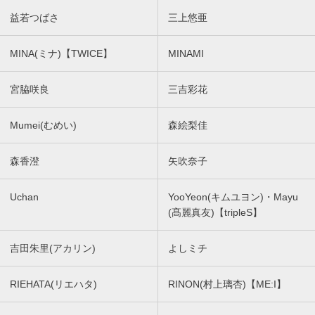
益若つばさ
三上悠亜
MINA(ミナ)【TWICE】
MINAMI
宮脇咲良
三吉彩花
Mumei(むめい)
森絵梨佳
森香澄
矢吹奈子
Uchan
YooYeon(キムユヨン)・Mayu
(髙麗真友)【tripleS】
吉田朱里(アカリン)
よしミチ
RIEHATA(リエハタ)
RINON(村上璃杏)【ME:I】