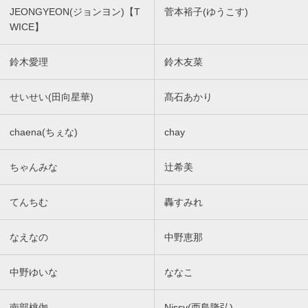
JEONGYEON(ジョンヨン)【T
菅本裕子(ゆうこす)
WICE】
鈴木愛理
鈴木友菜
せいせい(田向星華)
髙石あかり
chaena(ちぇな)
chay
ちゃんみな
辻希美
てんちむ
轟すみれ
なえなの
中野恵那
中野ゆいな
ななこ
南部桃伽
Nissy(西島隆弘)