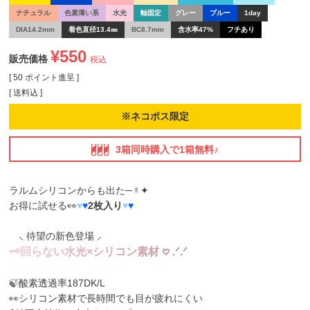
ナチュラル
色素薄い系
水光
軸固定
グレー
ブルー
1day
DIA14.2mm
着色直径13.4㎜
BC8.7mm
含水率47%
フチあり
¥
550
販売価格
税込
[
50
ポイント進呈 ]
送料込
※ネコポス限定
3箱同時購入で1箱無料♪
ラルムシリコンからも出た─ ᵎᵎ ✦
お得に試せる👀
♥
♥
2枚入り
♥
♥
⸜ 待望の新色登場 ⸝
🗝
回
ら
な
い
水
光
×
シ
リ
コ
ン
素
材
𖹭
.
ᐟ
.
ᐟ
🍃酸素透過率187DK/L
👀シリコン素材で長時間でも目が疲れにくい