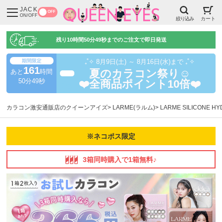
JACK
OFF
ON/OFF
絞り込み
カート
残り
10時間50分48秒
までのご注文で即日発送
期間限定
₊˚✧ 8月9日(土) ～ 8月16日(水)まで ₊˚✧
161
あと
時間
夏のカラコン祭り☺️
超得
50分48秒
❤️全商品ポイント10倍❤️
カラコン激安通販店のクイーンアイズ
LARME(ラルム)
LARME SILICONE 
※ネコポス限定
3箱同時購入で1箱無料♪