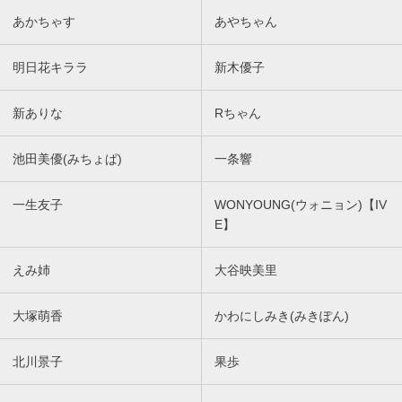
あかちゃす
あやちゃん
明日花キララ
新木優子
新ありな
Rちゃん
池田美優(みちょぱ)
一条響
一生友子
WONYOUNG(ウォニョン)【IV
E】
えみ姉
大谷映美里
大塚萌香
かわにしみき(みきぽん)
北川景子
果歩