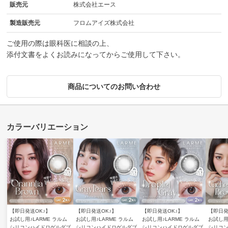
販売元
株式会社エース
製造販売元
フロムアイズ株式会社
ご使用の際は眼科医に相談の上、
添付文書をよくお読みになってからご使用して下さい。
商品についてのお問い合わせ
【即日発送OK♪】
【即日発送OK♪】
【即日発送OK♪】
【即日発
お試し用♪LARME ラルム
お試し用♪LARME ラルム
お試し用♪LARME ラルム
お試し用
シリコンハイドロゲルダブ
シリコンハイドロゲルダブ
シリコンハイドロゲルダブ
シリコ