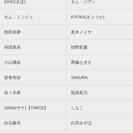
KIHO(きほ)
キム・ジアン
キム・ミンジュ
KYOKA(きょうか)
熊田来夢
黒木メイサ
倖田來未
紺野彩夏
小山璃奈
齊藤なぎさ
坂巻有紗
SAKURA
佐々木希
指原莉乃
SANA(サナ)【TWICE】
しなこ
白石麻衣
白宮みずほ