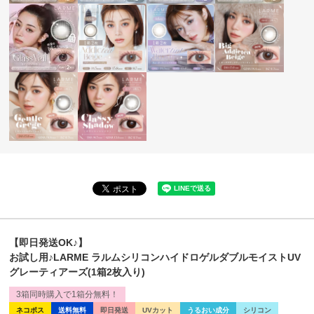
【即日発送OK♪】
お試し用♪LARME ラルムシリコンハイドロゲルダブルモイストUV
グレーティアーズ(1箱2枚入り)
3箱同時購入で1箱分無料！
ネコポス
送料無料
即日発送
UVカット
うるおい成分
シリコン