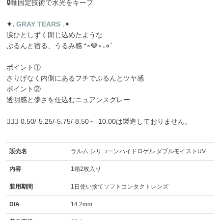
🔒軸固定技術で水光をキープ
✦️️.
GRAY TEARS
.✦️
涙ひとしずく閉じ込めたような
ぷるんと宿る、うるみ感.⁺∘🩶⋆₊⋄˚
ポイント①
さりげなく内側にあるフチでぷるんとツヤ感
ポイント②
透明感と儚さを仕込むニュアンスグレー
🙇🏼‍♀️-0.50/-5.25/-5.75/-8.50～-10.00は製造しておりません。
販売名
ラルム シリコーンハイドロゲル ダブルモイストUV
内容
1箱2枚入り
装用期間
1日使い捨てソフトコンタクトレンズ
DIA
14.2mm