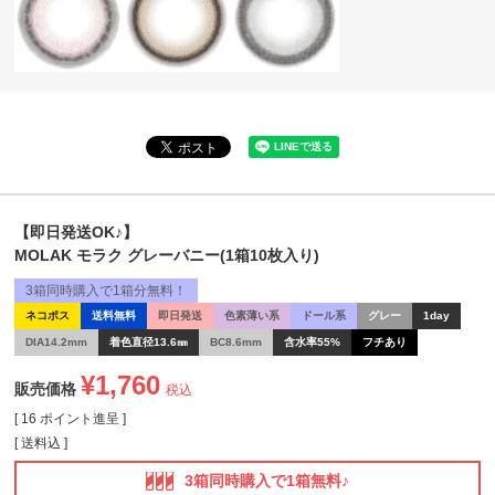
【即日発送OK♪】
MOLAK モラク グレーバニー(1箱10枚入り)
3箱同時購入で1箱分無料！
ネコポス
送料無料
即日発送
色素薄い系
ドール系
グレー
1day
DIA14.2mm
着色直径13.6㎜
BC8.6mm
含水率55%
フチあり
¥
1,760
販売価格
税込
[
16
ポイント進呈 ]
送料込
3箱同時購入で1箱無料♪