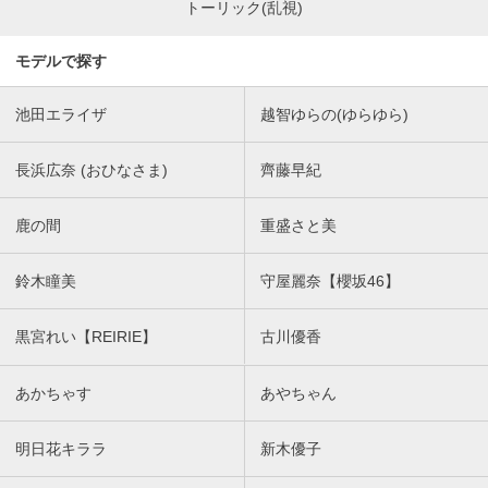
トーリック(乱視)
モデルで探す
池田エライザ
越智ゆらの(ゆらゆら)
長浜広奈 (おひなさま)
齊藤早紀
鹿の間
重盛さと美
鈴木瞳美
守屋麗奈【櫻坂46】
黒宮れい【REIRIE】
古川優香
あかちゃす
あやちゃん
明日花キララ
新木優子