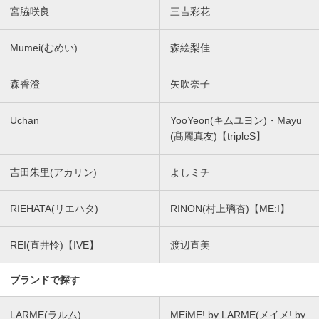
宮脇咲良
三吉彩花
Mumei(むめい)
森絵梨佳
森香澄
矢吹奈子
Uchan
YooYeon(キムユヨン)・Mayu
(髙麗真友)【tripleS】
吉田朱里(アカリン)
よしミチ
RIEHATA(リエハタ)
RINON(村上璃杏)【ME:I】
REI(直井怜)【IVE】
渡辺直美
ブランドで探す
LARME(ラルム)
MEiME! by LARME(メイメ! by