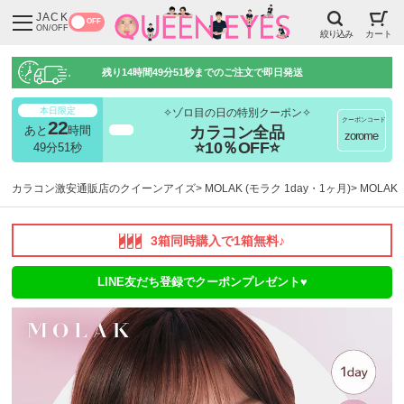
JACK
OFF
ON/OFF
絞り込み
カート
残り
14時間49分50秒
までのご注文で即日発送
本日限定
✧ゾロ目の日の特別クーポン✧
クーポンコード
22
カラコン全品
あと
時間
超得
zorome
⭐10％OFF⭐
49分50秒
カラコン激安通販店のクイーンアイズ
MOLAK (モラク 1day・1ヶ月)
MOLA
3箱同時購入で1箱無料♪
LINE友だち登録でクーポンプレゼント♥