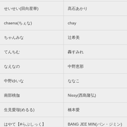
せいせい(田向星華)
髙石あかり
chaena(ちぇな)
chay
ちゃんみな
辻希美
てんちむ
轟すみれ
なえなの
中野恵那
中野ゆいな
ななこ
南部桃伽
Nissy(西島隆弘)
生見愛瑠(めるる)
橋本愛
はやて【#らぶしっく】
BANG JEE MIN(バン・ジミン)