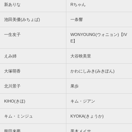
新ありな
Rちゃん
池田美優(みちょぱ)
一条響
一生友子
WONYOUNG(ウォニョン)【IV
E】
えみ姉
大谷映美里
大塚萌香
かわにしみき(みきぽん)
北川景子
果歩
KIHO(きほ)
キム・ジアン
キム・ミンジュ
KYOKA(きょうか)
熊田来夢
黒木メイサ