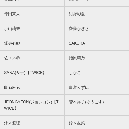
倖田來未
紺野彩夏
小山璃奈
齊藤なぎさ
坂巻有紗
SAKURA
佐々木希
指原莉乃
SANA(サナ)【TWICE】
しなこ
白石麻衣
白宮みずほ
JEONGYEON(ジョンヨン)【T
菅本裕子(ゆうこす)
WICE】
鈴木愛理
鈴木友菜