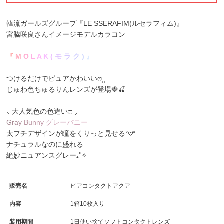
韓流ガールズグループ
『LE SSERAFIM(ルセラフィム)』
宮脇咲良
さんイメージモデルカラコン
『
M
O
L
A
K
(
モ
ラ
ク
)
』
つけるだけでピュアかわいいෆ⸒⸒
じゅわ色ちゅるりんレンズが登場🍓🍒
⸜ 大人気色の色違いෆ ⸝
G
r
a
y
B
u
n
n
y
グ
レ
ー
バ
ニ
ー
太フチデザインが瞳をくりっと見せるᐟ𖹭‴
ナチュラルなのに盛れる
絶妙ニュアンスグレー₊˚✧
販売名
ピアコンタクトアクア
内容
1箱10枚入り
装用期間
1日使い捨てソフトコンタクトレンズ