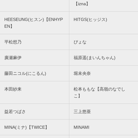
【izna】
HEESEUNG(ヒスン)【ENHYP
HITGS(ヒッジス)
EN】
平松想乃
ぴょな
廣瀬麻伊
福原遥(まいんちゃん)
藤田ニコル(にこるん)
堀未央奈
本田紗来
松本ももな【高嶺のなでし
こ】
益若つばさ
三上悠亜
MINA(ミナ)【TWICE】
MINAMI