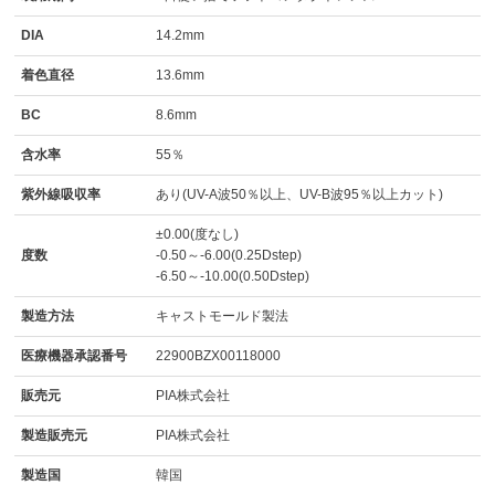
DIA
14.2mm
着色直径
13.6mm
BC
8.6mm
含水率
55％
紫外線吸収率
あり(UV-A波50％以上、UV-B波95％以上カット)
±0.00(度なし)
度数
-0.50～-6.00(0.25Dstep)
-6.50～-10.00(0.50Dstep)
製造方法
キャストモールド製法
医療機器承認番号
22900BZX00118000
販売元
PIA株式会社
製造販売元
PIA株式会社
製造国
韓国