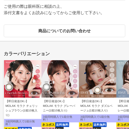
ご使用の際は眼科医に相談の上、
添付文書をよくお読みになってからご使用して下さい。
商品についてのお問い合わせ
【即日発送OK♪】
【即日発送OK♪】
【即日発送OK♪】
【即日発
MOLAK モラク チェリッ
MOLAK モラク グレーバ
MOLAK モラク ダズルベ
MOLA
シュブラウン(1箱10枚入
ニー(1箱10枚入り)
ージュ(1箱10枚入り)
レー(1箱
り)
3箱同時購入で1箱分無
3箱同時購入で1箱分無
3箱同時
料！
料！
料！
3箱同時購入で1箱分無
料！
ネコポス
送料無料
ネコポス
送料無料
ネコポ