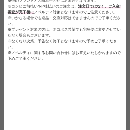
※他のブランドとの組み合わせは対象外となります。
繊細な細フチが凛とした印象をさりげなく宿す
※コンビニ前払い/NP後払いのご注文は、
注文日ではなく、ご入金/
ナチュラルに色気を添える大人フェミニン
審査が完了後に
ノベルティ対象となりますのでご注意ください。
※いかなる場合でも返品・交換対応はできませんのでご了承くださ
い。
販売名
SWEET 1MONTH モイスチャー
※プレゼント対象の方は、ネコポス希望でも宅急便に変更させてい
ただく場合もございます。
内容
1箱2枚入り
※なくなり次第、予告なく終了となりますので予めご了承くださ
い。
装用期間
開封後1ヶ月(使用方法・頻度によってことなります)
※ノベルティに関するお問い合わせにはお答えいたしかねますので
予めご了承ください。
DIA
14.2mm
着色直径
13.5mm
BC
8.6mm
含水率
38.5％
保湿成分
あり(MPCポリマー配合)
±0.00(度なし)
度数
-0.75～-5.00(0.25Dstep)
-5.50～-10.00(0.50Dstep)