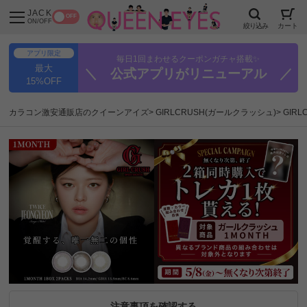
JACK
OFF
ON/OFF
絞り込み
カート
アプリ限定
毎日1回まわせるクーポンガチャ搭載✨
最大
＼ 公式アプリがリニューアル ／
15%OFF
カラコン激安通販店のクイーンアイズ
GIRLCRUSH(ガールクラッシュ)
GIR
注意事項を確認する