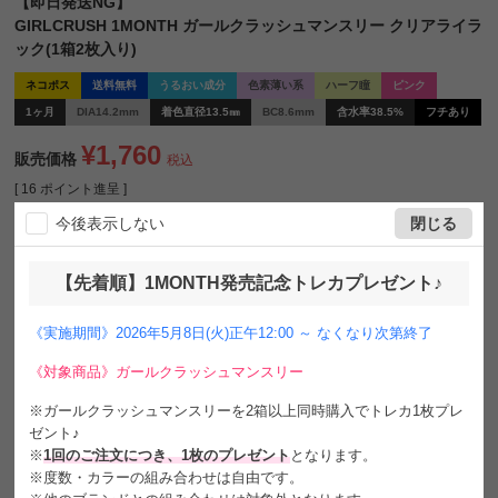
【即日発送NG】
GIRLCRUSH 1MONTH ガールクラッシュマンスリー クリアライラ
ック(1箱2枚入り)
ネコポス
送料無料
うるおい成分
色素薄い系
ハーフ瞳
ピンク
1ヶ月
DIA14.2mm
着色直径13.5㎜
BC8.6mm
含水率38.5%
フチあり
¥
1,760
販売価格
税込
[
16
ポイント進呈 ]
送料込
今後表示しない
閉じる
TWICE JEONGYEONちゃんイメージモデル
【先着順】1MONTH発売記念トレカプレゼント♪
GIRLCRUSH 1MONTH ガールクラッシュマンスリー
《実施期間》2026年5月8日(火)正午12:00 ～ なくなり次第終了
覚醒する、唯一無二の個性
「もう一段階上の私へ」をコンセプトに
《対象商品》ガールクラッシュマンスリー
内に秘めた個性を呼び覚ますブランドです
※ガールクラッシュマンスリーを2箱以上同時購入でトレカ1枚プレ
ゼント♪
Clear Lilac クリアライラック
※
1回のご注文につき、1枚のプレゼント
となります。
甘すぎずミステリアスな色気大人モーブピンク₊˚✧
※度数・カラーの組み合わせは自由です。
透明感を意識した色設計で柔らかなまなざしに