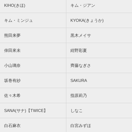
KIHO(きほ)
キム・ジアン
キム・ミンジュ
KYOKA(きょうか)
熊田来夢
黒木メイサ
倖田來未
紺野彩夏
小山璃奈
齊藤なぎさ
坂巻有紗
SAKURA
佐々木希
指原莉乃
SANA(サナ)【TWICE】
しなこ
白石麻衣
白宮みずほ