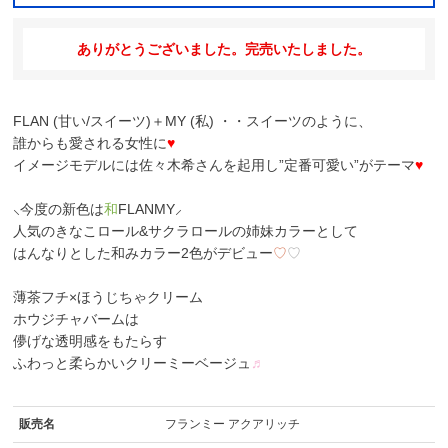
ありがとうございました。完売いたしました。
FLAN (甘い/スイーツ)＋MY (私) ・・スイーツのように、
誰からも愛される女性に
♥
イメージモデルには佐々木希さんを起用し”定番可愛い”がテーマ
♥
⸜今度の新色は
和
FLANMY
⸝
人気のきなこロール&サクラロールの姉妹カラーとして
はんなりとした和みカラー2色がデビュー
♡
♡
薄茶フチ×ほうじちゃクリーム
ホウジチャバーム
は
儚げな透明感をもたらす
ふわっと柔らかいクリーミーベージュ
♬
販売名
フランミー アクアリッチ