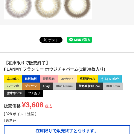
【在庫限りで販売終了】
FLANMY フランミー ホウジチャバーム(1箱30枚入り)
ネコポス
送料無料
即日発送
UVカット
宅配便のみ
うるおい成分
ハーフ瞳
ブラウン
1day
DIA14.5mm
着色直径13.7㎜
BC8.6mm
含水率58%
フチあり
¥
3,608
販売価格
税込
[
328
ポイント進呈 ]
送料込
在庫限りで販売終了となります。