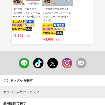
【在庫限りで販売終了】
【在庫限りで販売終了】
FLANMY フランミー ハニ
FLANMY フランミー シェ
ートースト(1箱30枚入り)
ルフラワームーン(1箱30
枚入り)
ネコポス
送料無料
即日発送
UVカット
ネコポス
送料無料
宅配便のみ
1day
即日発送
UVカット
宅配便のみ
1day
¥
3,608
税込
¥
3,608
税込
ランキングから探す
カラコン人気ランキング
装用期間で探す