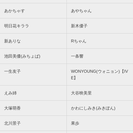
あかちゃす
あやちゃん
明日花キララ
新木優子
新ありな
Rちゃん
池田美優(みちょぱ)
一条響
一生友子
WONYOUNG(ウォニョン)【IV
E】
えみ姉
大谷映美里
大塚萌香
かわにしみき(みきぽん)
北川景子
果歩