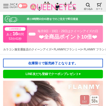
JACK
OFF
ON/OFF
絞り込み
カート
残り
8時間53分40秒
までのご注文で即日発送
24時間限定
毎月9日・19日・29日はクイーンアイズの日
16
あと
時間
超得
❤️全商品ポイント10倍❤️
53分40秒
カラコン激安通販店のクイーンアイズ
FLANMY(フランミー)
FLANMY フラ
在庫限りで販売終了となります。
LINE友だち登録でクーポンプレゼント♥