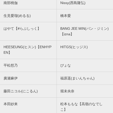
南部桃伽
Nissy(西島隆弘)
生見愛瑠(めるる)
橋本愛
はやて【#らぶしっく】
BANG JEE MIN(バン・ジミン)
【izna】
HEESEUNG(ヒスン)【ENHYP
HITGS(ヒッジス)
EN】
平松想乃
ぴょな
廣瀬麻伊
福原遥(まいんちゃん)
藤田ニコル(にこるん)
堀未央奈
本田紗来
松本ももな【高嶺のなでし
こ】