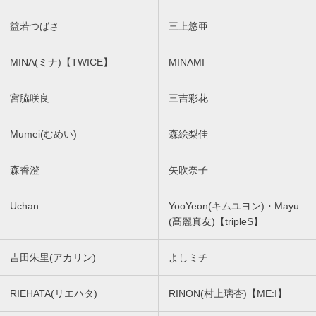
益若つばさ
三上悠亜
MINA(ミナ)【TWICE】
MINAMI
宮脇咲良
三吉彩花
Mumei(むめい)
森絵梨佳
森香澄
矢吹奈子
Uchan
YooYeon(キムユヨン)・Mayu
(髙麗真友)【tripleS】
吉田朱里(アカリン)
よしミチ
RIEHATA(リエハタ)
RINON(村上璃杏)【ME:I】