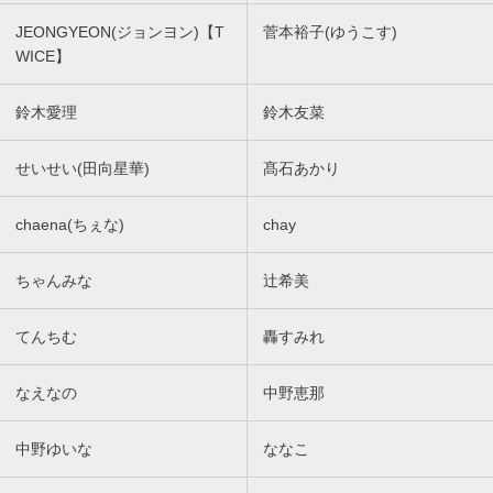
JEONGYEON(ジョンヨン)【T
菅本裕子(ゆうこす)
WICE】
鈴木愛理
鈴木友菜
せいせい(田向星華)
髙石あかり
chaena(ちぇな)
chay
ちゃんみな
辻希美
てんちむ
轟すみれ
なえなの
中野恵那
中野ゆいな
ななこ