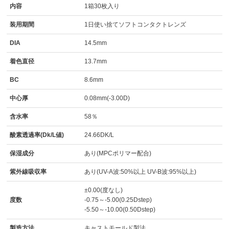
内容
1箱30枚入り
装用期間
1日使い捨てソフトコンタクトレンズ
DIA
14.5mm
着色直径
13.7mm
BC
8.6mm
中心厚
0.08mm(-3.00D)
含水率
58％
酸素透過率(Dk/L値)
24.66DK/L
保湿成分
あり(MPCポリマー配合)
紫外線吸収率
あり(UV-A波:50%以上 UV-B波:95%以上)
±0.00(度なし)
度数
-0.75～-5.00(0.25Dstep)
-5.50～-10.00(0.50Dstep)
製造方法
キャストモールド製法