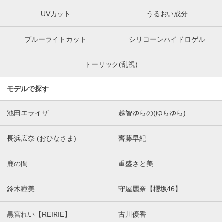
UVカット
うるおい成分
ブルーライトカット
シリコーンハイドロゲル
トーリック(乱視)
モデルで探す
池田エライザ
越智ゆらの(ゆらゆら)
長浜広奈 (おひなさま)
齊藤早紀
鹿の間
重盛さと美
鈴木瞳美
守屋麗奈【櫻坂46】
黒宮れい【REIRIE】
古川優香