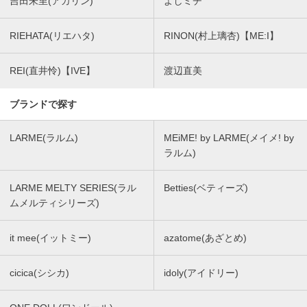
吉田朱里(アカリン)
よしミチ
RIEHATA(リエハタ)
RINON(村上璃杏)【ME:I】
REI(直井怜)【IVE】
渡辺直美
ブランドで探す
LARME(ラルム)
MEiME! by LARME(メイメ! by
ラルム)
LARME MELTY SERIES(ラル
Betties(ベティーズ)
ムメルティシリーズ)
it mee(イットミー)
azatome(あざとめ)
cicica(シシカ)
idoly(アイドリー)