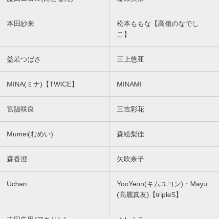
本田紗来
松本ももな【高嶺のなでし
こ】
益若つばさ
三上悠亜
MINA(ミナ)【TWICE】
MINAMI
宮脇咲良
三吉彩花
Mumei(むめい)
森絵梨佳
森香澄
矢吹奈子
Uchan
YooYeon(キムユヨン)・Mayu
(髙麗真友)【tripleS】