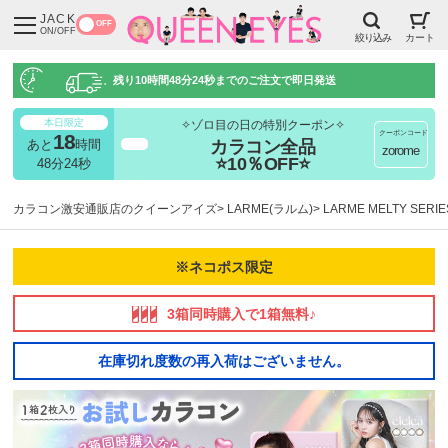
JACK
OFF
ON/OFF
絞り込み
カート
残り
10時間48分23秒
までのご注文で即日発送
本日限定
✧ゾロ目の日の特別クーポン✧
クーポンコード
18
カラコン全品
あと
時間
超得
zorome
⭐10％OFF⭐
48分23秒
カラコン激安通販店のクイーンアイズ
LARME(ラルム)
LARME MELTY SE
※ネコポス限定
3箱同時購入で1箱無料♪
在庫切れ度数の再入荷はございません。