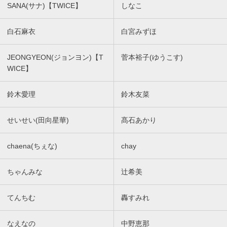
SANA(サナ)【TWICE】
しなこ
白石麻衣
白宮みずほ
JEONGYEON(ジョンヨン)【T
菅本裕子(ゆうこす)
WICE】
鈴木愛理
鈴木友菜
せいせい(田向星華)
髙石あかり
chaena(ちぇな)
chay
ちゃんみな
辻希美
てんちむ
轟すみれ
なえなの
中野恵那