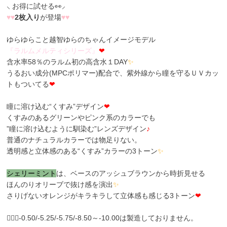
⸜ お得に試せる👀⸝
♥
♥
2枚入り
が登場
♥
♥
ゆらゆらこと越智ゆらのちゃんイメージモデル
『
ラ
ル
ム
メ
ル
テ
ィ
シ
リ
ー
ズ
』
❤
含水率58％のラルム初の高含水１DAY
✨
うるおい成分(MPCポリマー)配合で、紫外線から瞳を守るＵＶカッ
トもついてる
❤
瞳に溶け込む“くすみ”デザイン
❤
くすみのあるグリーンやピンク系のカラーでも
”瞳に溶け込むように馴染む”レンズデザイン
♪
普通のナチュラルカラーでは物足りない。
透明感と立体感のある“くすみ”カラーの3トーン
✨
シ
ェ
リ
ー
ミ
ン
ト
は、ベースのアッシュブラウンから時折見せる
ほんのりオリーブで抜け感を演出
✨
さりげないオレンジがキラキラして立体感も感じる3トーン
❤
🙇🏼‍♀️-0.50/-5.25/-5.75/-8.50～-10.00は製造しておりません。