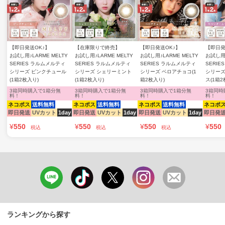
【即日発送OK♪】
【在庫限りで終売】
【即日発送OK♪】
【即日発
お試し用♪LARME MELTY
お試し用♪LARME MELTY
お試し用♪LARME MELTY
お試し用♪
SERIES ラルムメルティ
SERIES ラルムメルティ
SERIES ラルムメルティ
SERI
シリーズ ピンクチュール
シリーズ シェリーミント
シリーズ ベロアチョコ(1
シリーズ
(1箱2枚入り)
(1箱2枚入り)
箱2枚入り)
ス(1箱2
3箱同時購入で1箱分無
3箱同時購入で1箱分無
3箱同時購入で1箱分無
3箱同時
料！
料！
料！
料！
ネコポス
送料無料
ネコポス
送料無料
ネコポス
送料無料
ネコポ
即日発送
UVカット
1day
即日発送
UVカット
1day
即日発送
UVカット
1day
即日発
¥
550
¥
550
¥
550
¥
550
税込
税込
税込
ランキングから探す