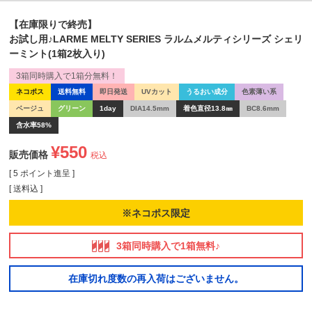
【在庫限りで終売】
お試し用♪LARME MELTY SERIES ラルムメルティシリーズ シェリ
ーミント(1箱2枚入り)
3箱同時購入で1箱分無料！
ネコポス
送料無料
即日発送
UVカット
うるおい成分
色素薄い系
ベージュ
グリーン
1day
DIA14.5mm
着色直径13.8㎜
BC8.6mm
含水率58%
¥
550
販売価格
税込
[
5
ポイント進呈 ]
送料込
※ネコポス限定
3箱同時購入で1箱無料♪
在庫切れ度数の再入荷はございません。