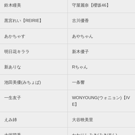
鈴木瞳美
守屋麗奈【櫻坂46】
黒宮れい【REIRIE】
古川優香
あかちゃす
あやちゃん
明日花キララ
新木優子
新ありな
Rちゃん
池田美優(みちょぱ)
一条響
一生友子
WONYOUNG(ウォニョン)【IV
E】
えみ姉
大谷映美里
大塚萌香
かわにしみき(みきぽん)