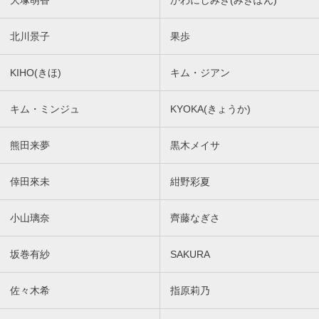
北川景子
果歩
KIHO(きほ)
キム・ジアン
キム・ミンジュ
KYOKA(きょうか)
熊田来夢
黒木メイサ
倖田來未
紺野彩夏
小山璃奈
齊藤なぎさ
坂巻有紗
SAKURA
佐々木希
指原莉乃