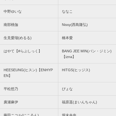
中野ゆいな
ななこ
南部桃伽
Nissy(西島隆弘)
生見愛瑠(めるる)
橋本愛
はやて【#らぶしっく】
BANG JEE MIN(バン・ジミン)
【izna】
HEESEUNG(ヒスン)【ENHYP
HITGS(ヒッジス)
EN】
平松想乃
ぴょな
廣瀬麻伊
福原遥(まいんちゃん)
藤田ニコル(にこるん)
堀未央奈