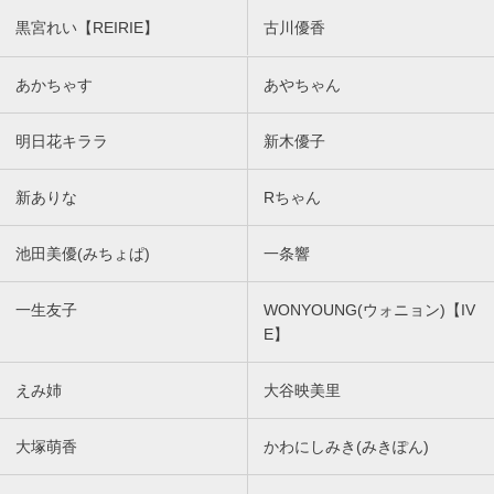
黒宮れい【REIRIE】
古川優香
あかちゃす
あやちゃん
明日花キララ
新木優子
新ありな
Rちゃん
池田美優(みちょぱ)
一条響
一生友子
WONYOUNG(ウォニョン)【IV
E】
えみ姉
大谷映美里
大塚萌香
かわにしみき(みきぽん)