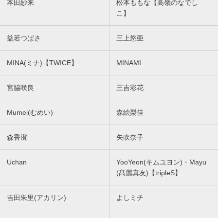
本田紗来
松本ももな【高嶺のなでし
こ】
益若つばさ
三上悠亜
MINA(ミナ)【TWICE】
MINAMI
宮脇咲良
三吉彩花
Mumei(むめい)
森絵梨佳
森香澄
矢吹奈子
Uchan
YooYeon(キムユヨン)・Mayu
(髙麗真友)【tripleS】
吉田朱里(アカリン)
よしミチ