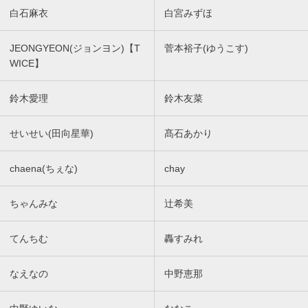
白石麻衣
白宮みずほ
JEONGYEON(ジョンヨン)【T
菅本裕子(ゆうこす)
WICE】
鈴木愛理
鈴木友菜
せいせい(田向星華)
髙石あかり
chaena(ちぇな)
chay
ちゃんみな
辻希美
てんちむ
轟すみれ
なえなの
中野恵那