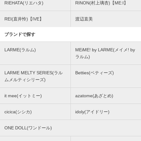
RIEHATA(リエハタ)
RINON(村上璃杏)【ME:I】
REI(直井怜)【IVE】
渡辺直美
ブランドで探す
LARME(ラルム)
MEiME! by LARME(メイメ! by
ラルム)
LARME MELTY SERIES(ラル
Betties(ベティーズ)
ムメルティシリーズ)
it mee(イットミー)
azatome(あざとめ)
cicica(シシカ)
idoly(アイドリー)
ONE DOLL(ワンドール)