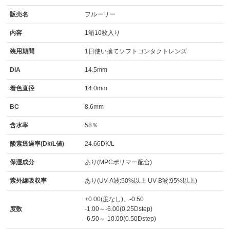
販売名
フルーリー
内容
1箱10枚入り
装用期間
1日使い捨てソフトコンタクトレンズ
DIA
14.5mm
着色直径
14.0mm
BC
8.6mm
含水率
58％
酸素透過率(Dk/L値)
24.66DK/L
保湿成分
あり(MPCポリマー配合)
紫外線吸収率
あり(UV-A波:50%以上 UV-B波:95%以上)
±0.00(度なし)、-0.50
度数
-1.00～-6.00(0.25Dstep)
-6.50～-10.00(0.50Dstep)