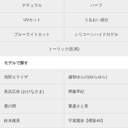
ナチュラル
ハーフ
UVカット
うるおい成分
ブルーライトカット
シリコーンハイドロゲル
トーリック(乱視)
モデルで探す
池田エライザ
越智ゆらの(ゆらゆら)
長浜広奈 (おひなさま)
齊藤早紀
鹿の間
重盛さと美
鈴木瞳美
守屋麗奈【櫻坂46】