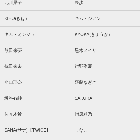
北川景子
果歩
KIHO(きほ)
キム・ジアン
キム・ミンジュ
KYOKA(きょうか)
熊田来夢
黒木メイサ
倖田來未
紺野彩夏
小山璃奈
齊藤なぎさ
坂巻有紗
SAKURA
佐々木希
指原莉乃
SANA(サナ)【TWICE】
しなこ