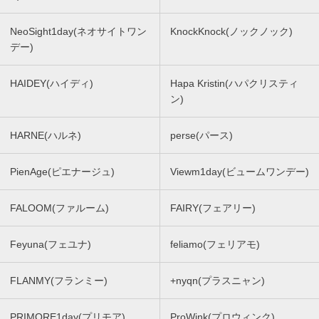
NeoSight1day(ネオサイトワン
KnockKnock(ノックノック)
デー)
HAIDEY(ハイディ)
Hapa Kristin(ハパクリスティ
ン)
HARNE(ハルネ)
perse(パース)
PienAge(ピエナージュ)
Viewm1day(ビュームワンデー)
FALOOM(ファルーム)
FAIRY(フェアリー)
Feyuna(フェユナ)
feliamo(フェリアモ)
FLANMY(フランミー)
+nyqn(プラスニャン)
PRIMORE1day(プリモア)
ProWink(プロウィンク)