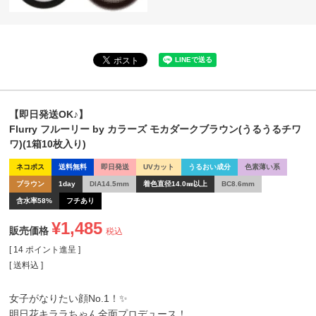
【即日発送OK♪】
Flurry フルーリー by カラーズ モカダークブラウン(うるうるチワ
ワ)(1箱10枚入り)
ネコポス
送料無料
即日発送
UVカット
うるおい成分
色素薄い系
ブラウン
1day
DIA14.5mm
着色直径14.0㎜以上
BC8.6mm
含水率58%
フチあり
¥
1,485
販売価格
税込
[
14
ポイント進呈 ]
送料込
女子がなりたい顔No.1！✨
明日花キララちゃん全面プロデュース！