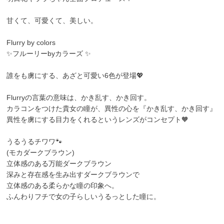
甘くて、可愛くて、美しい。
Flurry by colors
✨フルーリーbyカラーズ ✨
誰をも虜にする、あざと可愛い6色が登場💖
Flurryの言葉の意味は、かき乱す、かき回す。
カラコンをつけた貴女の瞳が、異性の心を『かき乱す、かき回す』
異性を虜にする目力をくれるというレンズがコンセプト🧡
うるうるチワワ🐾
(モカダークブラウン)
立体感のある万能ダークブラウン
深みと存在感を生み出すダークブラウンで
立体感のある柔らかな瞳の印象へ。
ふんわりフチで女の子らしいうるっとした瞳に。