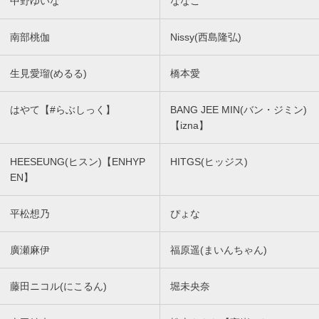
中野ゆいな
ななこ
南部桃伽
Nissy(西島隆弘)
生見愛瑠(めるる)
橋本愛
はやて【#らぶしっく】
BANG JEE MIN(バン・ジミン)
【izna】
HEESEUNG(ヒスン)【ENHYP
HITGS(ヒッジス)
EN】
平松想乃
ぴょな
廣瀬麻伊
福原遥(まいんちゃん)
藤田ニコル(にこるん)
堀未央奈