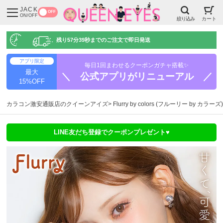
JACK
OFF
ON/OFF
絞り込み
カート
残り
57分38秒
までのご注文で即日発送
アプリ限定
毎日1回まわせるクーポンガチャ搭載✨
最大
＼ 公式アプリがリニューアル ／
15%OFF
カラコン激安通販店のクイーンアイズ
Flurry by colors (フルーリー by カラーズ)
LINE友だち登録でクーポンプレゼント♥