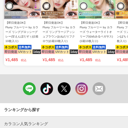
【即日発送OK】
【即日発送OK】
【即日発送OK】
【即日発
Flurry フルーリー by カラ
Flurry フルーリー by カラ
Flurry フルーリー by カラ
Flurry
ーズ リンググロッシーグ
ーズ リングラージアッシ
ーズ ウォーターライトオ
ーズ リ
レー(甘えんぼだぞぅ)(1箱
ュブラウン(おねだりフク
リーブ(ゆめみるペガサス)
ン(ぱちく
10枚入り)
ロウ)(1箱10枚入り)
(1箱10枚入り)
枚入り)
ネコポス
送料無料
ネコポス
送料無料
ネコポス
送料無料
ネコポ
即日発送
UVカット
1day
即日発送
UVカット
1day
即日発送
UVカット
1day
即日発
¥
1,485
¥
1,485
¥
1,485
¥
1,48
税込
税込
税込
ランキングから探す
カラコン人気ランキング