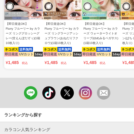
【即日発送OK】
【即日発送OK】
【即日発送OK】
【即日発
Flurry フルーリー by カラ
Flurry フルーリー by カラ
Flurry フルーリー by カラ
Flurry
ーズ リンググロッシーグ
ーズ リングラージアッシ
ーズ ウォーターライトオ
ーズ リ
レー(甘えんぼだぞぅ)(1箱
ュブラウン(おねだりフク
リーブ(ゆめみるペガサス)
ン(ぱちく
10枚入り)
ロウ)(1箱10枚入り)
(1箱10枚入り)
枚入り)
ネコポス
送料無料
ネコポス
送料無料
ネコポス
送料無料
ネコポ
即日発送
UVカット
1day
即日発送
UVカット
1day
即日発送
UVカット
1day
即日発
¥
1,485
¥
1,485
¥
1,485
¥
1,48
税込
税込
税込
ランキングから探す
カラコン人気ランキング