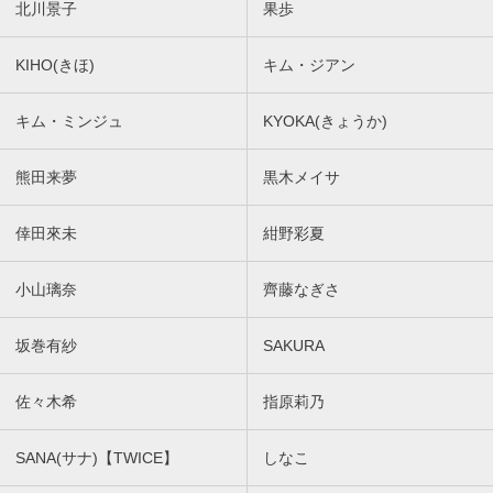
北川景子
果歩
KIHO(きほ)
キム・ジアン
キム・ミンジュ
KYOKA(きょうか)
熊田来夢
黒木メイサ
倖田來未
紺野彩夏
小山璃奈
齊藤なぎさ
坂巻有紗
SAKURA
佐々木希
指原莉乃
SANA(サナ)【TWICE】
しなこ