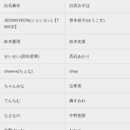
白石麻衣
白宮みずほ
JEONGYEON(ジョンヨン)【T
菅本裕子(ゆうこす)
WICE】
鈴木愛理
鈴木友菜
せいせい(田向星華)
髙石あかり
chaena(ちぇな)
chay
ちゃんみな
辻希美
てんちむ
轟すみれ
なえなの
中野恵那