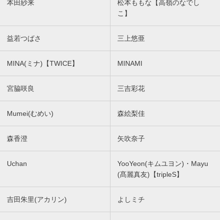
本田紗来
松本ももな【高嶺のなでし
こ】
益若つばさ
三上悠亜
MINA(ミナ)【TWICE】
MINAMI
宮脇咲良
三吉彩花
Mumei(むめい)
森絵梨佳
森香澄
矢吹奈子
Uchan
YooYeon(キムユヨン)・Mayu
(髙麗真友)【tripleS】
吉田朱里(アカリン)
よしミチ