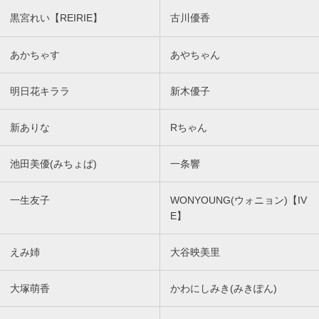
黒宮れい【REIRIE】
古川優香
あかちゃす
あやちゃん
明日花キララ
新木優子
新ありな
Rちゃん
池田美優(みちょぱ)
一条響
一生友子
WONYOUNG(ウォニョン)【IV
E】
えみ姉
大谷映美里
大塚萌香
かわにしみき(みきぽん)