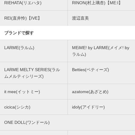
RIEHATA(リエハタ)
RINON(村上璃杏)【ME:I】
REI(直井怜)【IVE】
渡辺直美
ブランドで探す
LARME(ラルム)
MEiME! by LARME(メイメ! by
ラルム)
LARME MELTY SERIES(ラル
Betties(ベティーズ)
ムメルティシリーズ)
it mee(イットミー)
azatome(あざとめ)
cicica(シシカ)
idoly(アイドリー)
ONE DOLL(ワンドール)