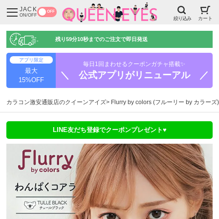
JACK
OFF
ON/OFF
絞り込み
カート
残り
59分9秒
までのご注文で即日発送
アプリ限定
毎日1回まわせるクーポンガチャ搭載✨
最大
＼ 公式アプリがリニューアル ／
15%OFF
カラコン激安通販店のクイーンアイズ
Flurry by colors (フルーリー by カラーズ)
LINE友だち登録でクーポンプレゼント♥