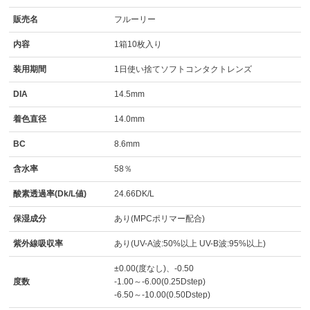
販売名
フルーリー
内容
1箱10枚入り
装用期間
1日使い捨てソフトコンタクトレンズ
DIA
14.5mm
着色直径
14.0mm
BC
8.6mm
含水率
58％
酸素透過率(Dk/L値)
24.66DK/L
保湿成分
あり(MPCポリマー配合)
紫外線吸収率
あり(UV-A波:50%以上 UV-B波:95%以上)
±0.00(度なし)、-0.50
度数
-1.00～-6.00(0.25Dstep)
-6.50～-10.00(0.50Dstep)