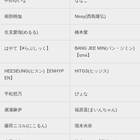
中野ゆいな
ななこ
南部桃伽
Nissy(西島隆弘)
生見愛瑠(めるる)
橋本愛
はやて【#らぶしっく】
BANG JEE MIN(バン・ジミン)
【izna】
HEESEUNG(ヒスン)【ENHYP
HITGS(ヒッジス)
EN】
平松想乃
ぴょな
廣瀬麻伊
福原遥(まいんちゃん)
藤田ニコル(にこるん)
堀未央奈