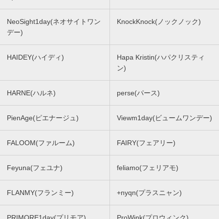
NeoSight1day(ネオサイトワン
KnockKnock(ノックノック)
デー)
HAIDEY(ハイディ)
Hapa Kristin(ハパクリスティ
ン)
HARNE(ハルネ)
perse(パース)
PienAge(ピエナージュ)
Viewm1day(ビュームワンデー)
FALOOM(ファルーム)
FAIRY(フェアリー)
Feyuna(フェユナ)
feliamo(フェリアモ)
FLANMY(フランミー)
+nyqn(プラスニャン)
PRIMORE1day(プリモア)
ProWink(プロウィンク)