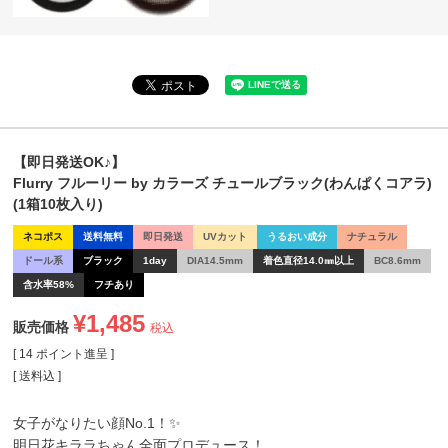
【即日発送OK♪】
Flurry フルーリー by カラーズ チュールブラック(わんぱくコアラ)
(1箱10枚入り)
ネコポス
送料無料
即日発送
UVカット
うるおい成分
ナチュラル
ドール系
ブラック
1day
DIA14.5mm
着色直径14.0㎜以上
BC8.6mm
含水率58%
フチあり
¥
1,485
販売価格
税込
[
14
ポイント進呈 ]
送料込
女子がなりたい顔No.1！✨
明日花キララちゃん全面プロデュース！