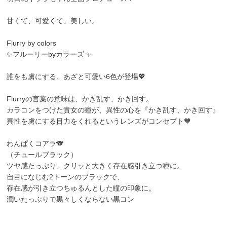
甘くて、可愛くて、美しい。
Flurry by colors
✨フルーリーbyカラーズ ✨
誰をも虜にする、あざと可愛い6色が登場💖
Flurryの言葉の意味は、かき乱す、かき回す。
カラコンをつけた貴女の瞳が、異性の心を『かき乱す、かき回す』
異性を虜にする目力をくれるというレンズがコンセプト🧡
わんぱくコアラ🐨
（チュールブラック）
ツヤ感たっぷり、クリッと大きく存在感引き立つ瞳に。
自目になじむ2トーンのブラックで、
存在感が引き立つちゅるんとした瞳の印象に。
潤いたっぷりで黒々しくならない黒コン