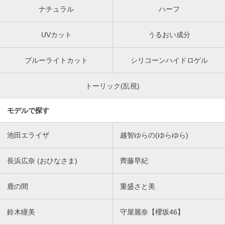
ナチュラル
ハーフ
UVカット
うるおい成分
ブルーライトカット
シリコーンハイドロゲル
トーリック(乱視)
モデルで探す
池田エライザ
越智ゆらの(ゆらゆら)
長浜広奈 (おひなさま)
齊藤早紀
鹿の間
重盛さと美
鈴木瞳美
守屋麗奈【櫻坂46】