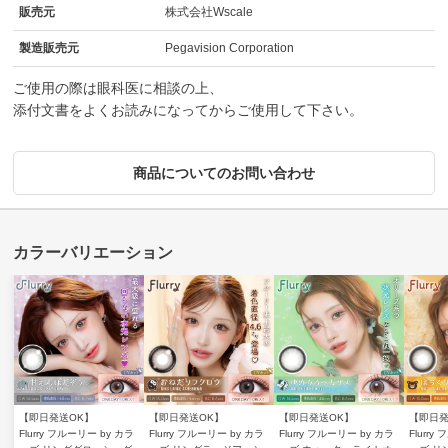
販売元
株式会社Wscale
製造販売元
Pegavision Corporation
ご使用の際は眼科医に相談の上、
添付文書をよくお読みになってからご使用して下さい。
商品についてのお問い合わせ
【即日発送OK】
【即日発送OK】
【即日発送OK】
【即日発
Flurry フルーリー by カラ
Flurry フルーリー by カラ
Flurry フルーリー by カラ
Flurry