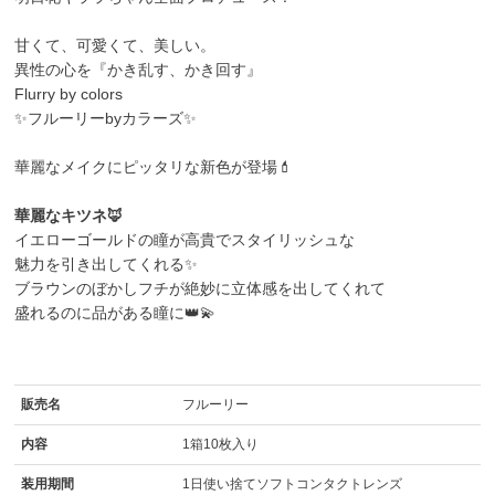
甘くて、可愛くて、美しい。
異性の心を『かき乱す、かき回す』
Flurry by colors
✨フルーリーbyカラーズ✨
華麗なメイクにピッタリな新色が登場💄
華麗なキツネ🦊
イエローゴールドの瞳が高貴でスタイリッシュな
魅力を引き出してくれる✨
ブラウンのぼかしフチが絶妙に立体感を出してくれて
盛れるのに品がある瞳に👑💫
販売名
フルーリー
内容
1箱10枚入り
装用期間
1日使い捨てソフトコンタクトレンズ