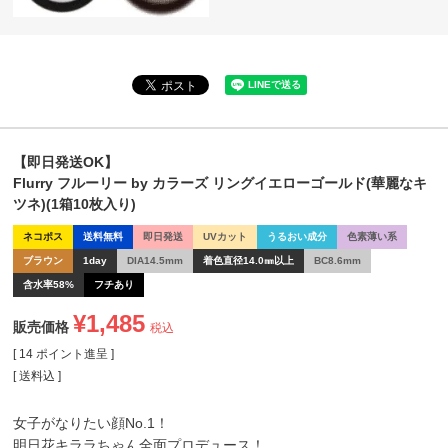
【即日発送OK】
Flurry フルーリー by カラーズ リングイエローゴールド(華麗なキ
ツネ)(1箱10枚入り)
ネコポス
送料無料
即日発送
UVカット
うるおい成分
色素薄い系
ブラウン
1day
DIA14.5mm
着色直径14.0㎜以上
BC8.6mm
含水率58%
フチあり
¥
1,485
販売価格
税込
[
14
ポイント進呈 ]
送料込
女子がなりたい顔No.1！
明日花キララちゃん全面プロデュース！