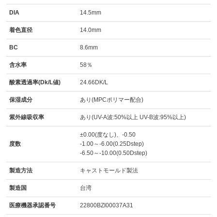
DIA
14.5mm
着色直径
14.0mm
BC
8.6mm
含水率
58％
酸素透過率(Dk/L値)
24.66DK/L
保湿成分
あり(MPCポリマー配合)
紫外線吸収率
あり(UV-A波:50%以上 UV-B波:95%以上)
±0.00(度なし)、-0.50
度数
-1.00～-6.00(0.25Dstep)
-6.50～-10.00(0.50Dstep)
製造方法
キャストモールド製法
製造国
台湾
医療機器承認番号
22800BZI00037A31