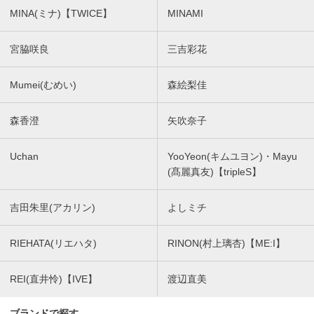
MINA(ミナ)【TWICE】
MINAMI
宮脇咲良
三吉彩花
Mumei(むめい)
森絵梨佳
森香澄
矢吹奈子
Uchan
YooYeon(キムユヨン)・Mayu
(髙麗真友)【tripleS】
吉田朱里(アカリン)
よしミチ
RIEHATA(リエハタ)
RINON(村上璃杏)【ME:I】
REI(直井怜)【IVE】
渡辺直美
ブランドで探す