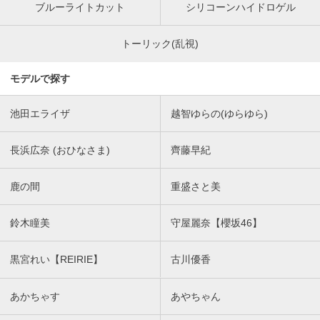
ブルーライトカット
シリコーンハイドロゲル
トーリック(乱視)
モデルで探す
池田エライザ
越智ゆらの(ゆらゆら)
長浜広奈 (おひなさま)
齊藤早紀
鹿の間
重盛さと美
鈴木瞳美
守屋麗奈【櫻坂46】
黒宮れい【REIRIE】
古川優香
あかちゃす
あやちゃん