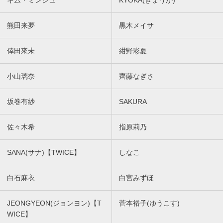
キム・ミンジュ
KYOKA(きょうか)
熊田来夢
黒木メイサ
倖田來未
紺野彩夏
小山璃奈
齊藤なぎさ
坂巻有紗
SAKURA
佐々木希
指原莉乃
SANA(サナ)【TWICE】
しなこ
白石麻衣
白宮みずほ
JEONGYEON(ジョンヨン)【T
菅本裕子(ゆうこす)
WICE】