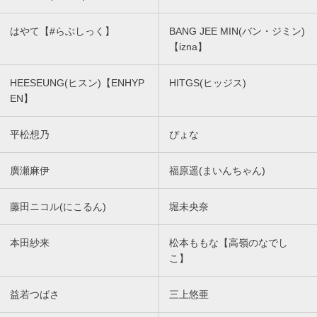
はやて【#らぶしっく】
BANG JEE MIN(バン・ジミン)
【izna】
HEESEUNG(ヒスン)【ENHYP
HITGS(ヒッジス)
EN】
平松想乃
ぴょな
廣瀬麻伊
福原遥(まいんちゃん)
藤田ニコル(にこるん)
堀未央奈
本田紗来
松本ももな【高嶺のなでし
こ】
益若つばさ
三上悠亜