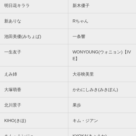
明日花キララ
新木優子
新ありな
Rちゃん
池田美優(みちょぱ)
一条響
一生友子
WONYOUNG(ウォニョン)【IV
E】
えみ姉
大谷映美里
大塚萌香
かわにしみき(みきぽん)
北川景子
果歩
KIHO(きほ)
キム・ジアン