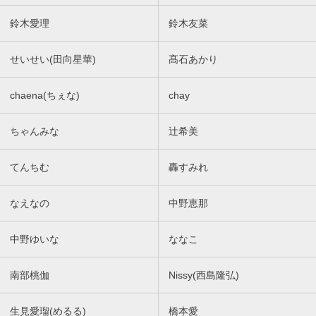
鈴木愛理
鈴木友菜
せいせい(田向星華)
髙石あかり
chaena(ちぇな)
chay
ちゃんみな
辻希美
てんちむ
轟すみれ
なえなの
中野恵那
中野ゆいな
ななこ
南部桃伽
Nissy(西島隆弘)
生見愛瑠(めるる)
橋本愛