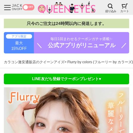
JACK
OFF
ON/OFF
絞り込み
カート
只今のご注文は24時間以内に発送します。
アプリ限定
毎日1回まわせるクーポンガチャ搭載✨
最大
＼ 公式アプリがリニューアル ／
15%OFF
カラコン激安通販店のクイーンアイズ
Flurry by colors (フルーリー by カラーズ)
LINE友だち登録でクーポンプレゼント♥