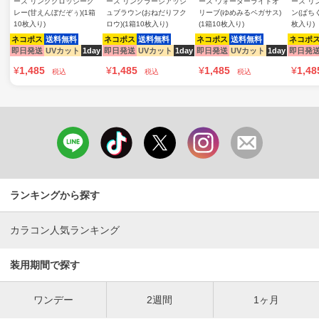
ーズ リンググロッシーグ
ーズ リングラージアッシ
ーズ ウォーターライトオ
ーズ リ
レー(甘えんぼだぞぅ)(1箱
ュブラウン(おねだりフク
リーブ(ゆめみるペガサス)
ン(ぱちく
10枚入り)
ロウ)(1箱10枚入り)
(1箱10枚入り)
枚入り)
ネコポス
送料無料
ネコポス
送料無料
ネコポス
送料無料
ネコポ
即日発送
UVカット
1day
即日発送
UVカット
1day
即日発送
UVカット
1day
即日発
¥
1,485
¥
1,485
¥
1,485
¥
1,48
税込
税込
税込
ランキングから探す
カラコン人気ランキング
装用期間で探す
ワンデー
2週間
1ヶ月