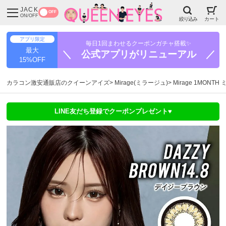
JACK
OFF
ON/OFF
絞り込み
カート
アプリ限定
毎日1回まわせるクーポンガチャ搭載✨
最大
＼ 公式アプリがリニューアル ／
15%OFF
カラコン激安通販店のクイーンアイズ
Mirage(ミラージュ)
Mirage 1MON
LINE友だち登録でクーポンプレゼント♥