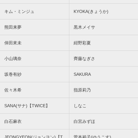
キム・ミンジュ
KYOKA(きょうか)
熊田来夢
黒木メイサ
倖田來未
紺野彩夏
小山璃奈
齊藤なぎさ
坂巻有紗
SAKURA
佐々木希
指原莉乃
SANA(サナ)【TWICE】
しなこ
白石麻衣
白宮みずほ
JEONGYEON(ジョンヨン)【T
菅本裕子(ゆうこす)