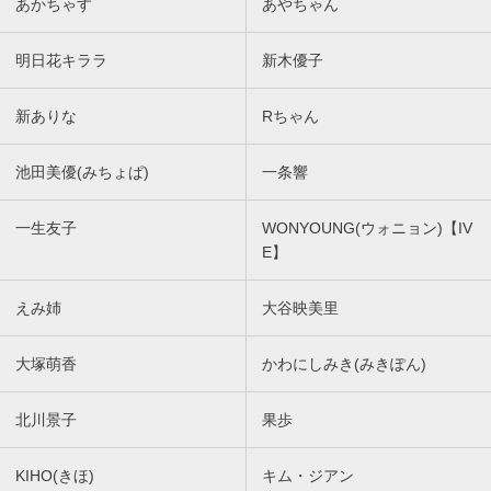
あかちゃす
あやちゃん
明日花キララ
新木優子
新ありな
Rちゃん
池田美優(みちょぱ)
一条響
一生友子
WONYOUNG(ウォニョン)【IV
E】
えみ姉
大谷映美里
大塚萌香
かわにしみき(みきぽん)
北川景子
果歩
KIHO(きほ)
キム・ジアン