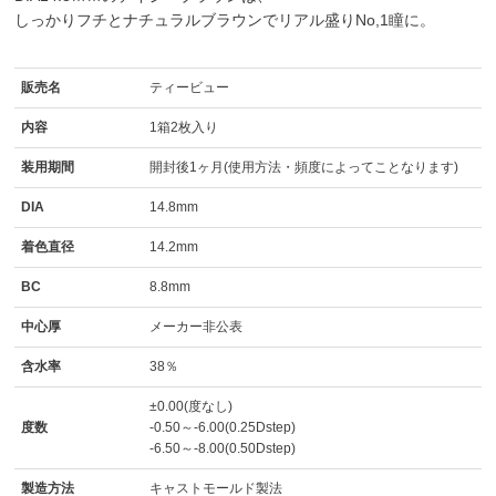
しっかりフチとナチュラルブラウンでリアル盛りNo,1瞳に。
販売名
ティービュー
内容
1箱2枚入り
装用期間
開封後1ヶ月(使用方法・頻度によってことなります)
DIA
14.8mm
着色直径
14.2mm
BC
8.8mm
中心厚
メーカー非公表
含水率
38％
±0.00(度なし)
度数
-0.50～-6.00(0.25Dstep)
-6.50～-8.00(0.50Dstep)
製造方法
キャストモールド製法