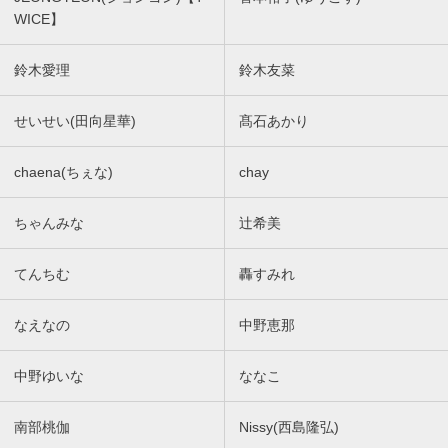
WICE】
鈴木愛理
鈴木友菜
せいせい(田向星華)
髙石あかり
chaena(ちぇな)
chay
ちゃんみな
辻希美
てんちむ
轟すみれ
なえなの
中野恵那
中野ゆいな
ななこ
南部桃伽
Nissy(西島隆弘)