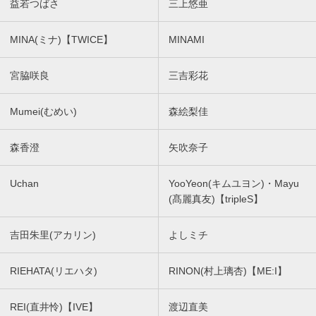
益若つばさ
三上悠亜
MINA(ミナ)【TWICE】
MINAMI
宮脇咲良
三吉彩花
Mumei(むめい)
森絵梨佳
森香澄
矢吹奈子
Uchan
YooYeon(キムユヨン)・Mayu
(髙麗真友)【tripleS】
吉田朱里(アカリン)
よしミチ
RIEHATA(リエハタ)
RINON(村上璃杏)【ME:I】
REI(直井怜)【IVE】
渡辺直美