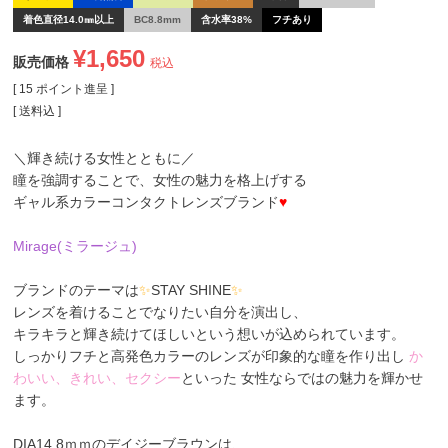
着色直径14.0㎜以上
BC8.8mm
含水率38%
フチあり
¥
1,650
販売価格
税込
[
15
ポイント進呈 ]
送料込
＼輝き続ける女性とともに／
瞳を強調することで、女性の魅力を格上げする
ギャル系カラーコンタクトレンズブランド
♥
Mirage(ミラージュ)
ブランドのテーマは
✨
STAY SHINE
✨
レンズを着けることでなりたい自分を演出し、
キラキラと輝き続けてほしいという想いが込められています。
しっかりフチと高発色カラーのレンズが印象的な瞳を作り出し
か
わいい、きれい、セクシー
といった 女性ならではの魅力を輝かせ
ます。
DIA14.8ｍｍのデイジーブラウンは、