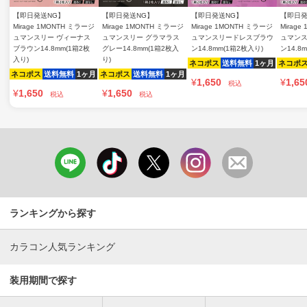
【即日発送NG】
【即日発送NG】
【即日発送NG】
【即日発
Mirage 1MONTH ミラージ
Mirage 1MONTH ミラージ
Mirage 1MONTH ミラージ
Mirag
ュマンスリー ヴィーナス
ュマンスリー グラマラス
ュマンスリードレスブラウ
ュマン
ブラウン14.8mm(1箱2枚
グレー14.8mm(1箱2枚入
ン14.8mm(1箱2枚入り)
ン14.8
入り)
り)
ネコポス
送料無料
1ヶ月
ネコポ
ネコポス
送料無料
1ヶ月
ネコポス
送料無料
1ヶ月
¥
1,650
¥
1,65
税込
¥
1,650
¥
1,650
税込
税込
ランキングから探す
カラコン人気ランキング
装用期間で探す