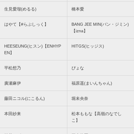
生見愛瑠(めるる)
橋本愛
はやて【#らぶしっく】
BANG JEE MIN(バン・ジミン)
【izna】
HEESEUNG(ヒスン)【ENHYP
HITGS(ヒッジス)
EN】
平松想乃
ぴょな
廣瀬麻伊
福原遥(まいんちゃん)
藤田ニコル(にこるん)
堀未央奈
本田紗来
松本ももな【高嶺のなでし
こ】