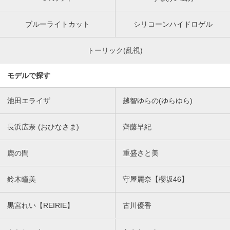
ブルーライトカット
シリコーンハイドロゲル
トーリック(乱視)
モデルで探す
池田エライザ
越智ゆらの(ゆらゆら)
長浜広奈 (おひなさま)
齊藤早紀
鹿の間
重盛さと美
鈴木瞳美
守屋麗奈【櫻坂46】
黒宮れい【REIRIE】
古川優香