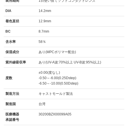
装用期間
1日使い捨てソフトコンタクトレンズ
DIA
14.2mm
着色直径
12.9mm
BC
8.7mm
含水率
58％
保湿成分
あり(MPCポリマー配合)
紫外線吸収率
あり(UV-A波:70%以上 UV-B波:95%以上)
±0.00(度なし)
度数
-0.50～-6.00(0.25Dstep)
-6.50～-10.00(0.50Dstep)
製造方法
キャストモールド製法
製造国
台湾
医療機器
30200BZX00099A05
承認番号