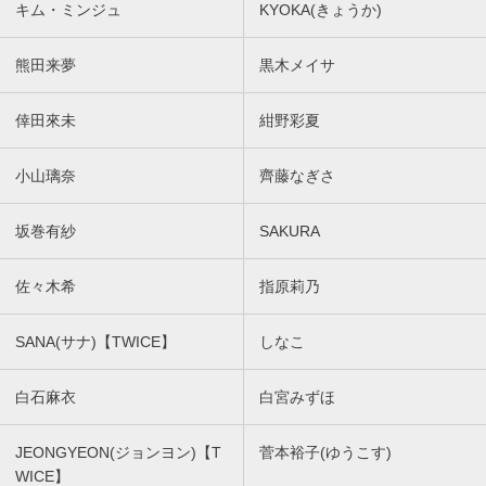
キム・ミンジュ
KYOKA(きょうか)
熊田来夢
黒木メイサ
倖田來未
紺野彩夏
小山璃奈
齊藤なぎさ
坂巻有紗
SAKURA
佐々木希
指原莉乃
SANA(サナ)【TWICE】
しなこ
白石麻衣
白宮みずほ
JEONGYEON(ジョンヨン)【T
菅本裕子(ゆうこす)
WICE】