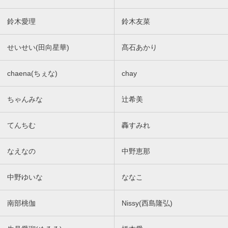
鈴木愛理
鈴木友菜
せいせい(田向星華)
髙石あかり
chaena(ちぇな)
chay
ちゃんみな
辻希美
てんちむ
轟すみれ
なえなの
中野恵那
中野ゆいな
ななこ
南部桃伽
Nissy(西島隆弘)