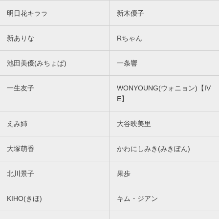
明日花キララ
新木優子
新ありな
Rちゃん
池田美優(みちょぱ)
一条響
一生友子
WONYOUNG(ウォニョン)【IV
E】
えみ姉
大谷映美里
大塚萌香
かわにしみき(みきぽん)
北川景子
果歩
KIHO(きほ)
キム・ジアン