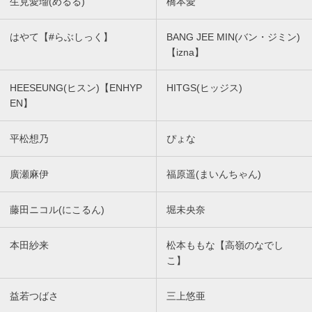
生見愛瑠(めるる)
橋本愛
はやて【#らぶしっく】
BANG JEE MIN(バン・ジミン)
【izna】
HEESEUNG(ヒスン)【ENHYP
HITGS(ヒッジス)
EN】
平松想乃
ぴょな
廣瀬麻伊
福原遥(まいんちゃん)
藤田ニコル(にこるん)
堀未央奈
本田紗来
松本ももな【高嶺のなでし
こ】
益若つばさ
三上悠亜