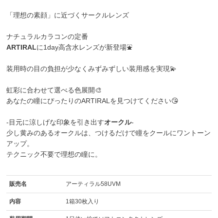
「理想の素顔」に近づくサークルレンズ
ナチュラルカラコンの定番
ARTIRAL
に1day高含水レンズが新登場⛲
装用時の目の負担が少なくみずみずしい装用感を実現💫
虹彩に合わせて選べる色展開🎨
あなたの瞳にぴったりのARTIRALを見つけてください😘
-目元に涼しげな印象を引き出す
オークル
-
少し黄みのあるオークルは、つけるだけで瞳をクールにワントーン
アップ。
テクニック不要で理想の瞳に。
販売名
アーティラル58UVM
内容
1箱30枚入り