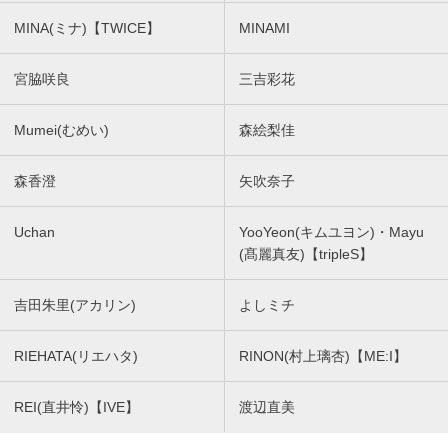
MINA(ミナ)【TWICE】
MINAMI
宮脇咲良
三吉彩花
Mumei(むめい)
森絵梨佳
森香澄
矢吹奈子
Uchan
YooYeon(キムユヨン)・Mayu
(髙麗真友)【tripleS】
吉田朱里(アカリン)
よしミチ
RIEHATA(リエハタ)
RINON(村上璃杏)【ME:I】
REI(直井怜)【IVE】
渡辺直美