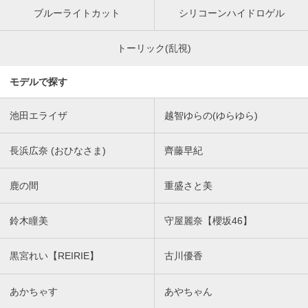
ブルーライトカット
シリコーンハイドロゲル
トーリック(乱視)
モデルで探す
池田エライザ
越智ゆらの(ゆらゆら)
長浜広奈 (おひなさま)
齊藤早紀
鹿の間
重盛さと美
鈴木瞳美
守屋麗奈【櫻坂46】
黒宮れい【REIRIE】
古川優香
あかちゃす
あやちゃん