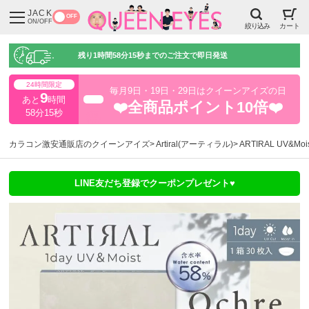
JACK
OFF
ON/OFF
絞り込み
カート
残り
1時間58分14秒
までのご注文で即日発送
24時間限定
毎月9日・19日・29日はクイーンアイズの日
9
あと
時間
超得
❤️全商品ポイント10倍❤️
58分15秒
カラコン激安通販店のクイーンアイズ
Artiral(アーティラル)
ARTIRAL UV&
LINE友だち登録でクーポンプレゼント♥