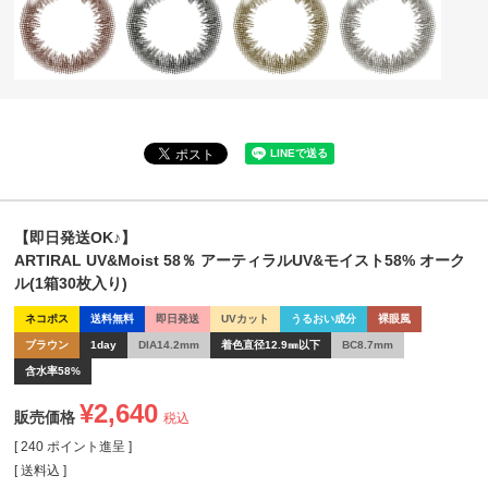
【即日発送OK♪】
ARTIRAL UV&Moist 58％ アーティラルUV&モイスト58% オーク
ル(1箱30枚入り)
ネコポス
送料無料
即日発送
UVカット
うるおい成分
裸眼風
ブラウン
1day
DIA14.2mm
着色直径12.9㎜以下
BC8.7mm
含水率58%
¥
2,640
販売価格
税込
[
240
ポイント進呈 ]
送料込