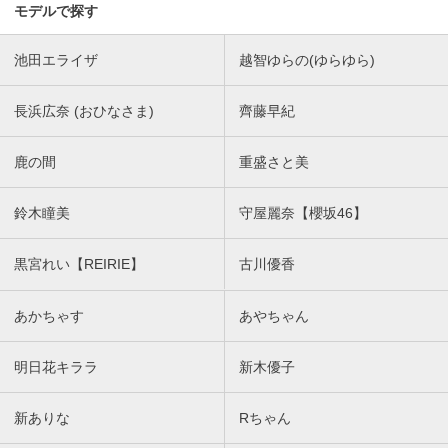
モデルで探す
池田エライザ
越智ゆらの(ゆらゆら)
長浜広奈 (おひなさま)
齊藤早紀
鹿の間
重盛さと美
鈴木瞳美
守屋麗奈【櫻坂46】
黒宮れい【REIRIE】
古川優香
あかちゃす
あやちゃん
明日花キララ
新木優子
新ありな
Rちゃん