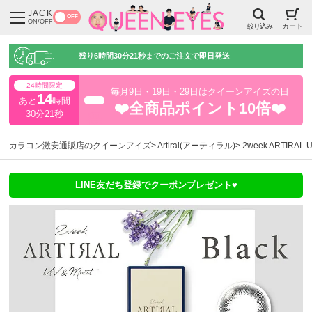
JACK
OFF
ON/OFF
絞り込み
カート
残り
6時間30分19秒
までのご注文で即日発送
24時間限定
毎月9日・19日・29日はクイーンアイズの日
14
あと
時間
超得
❤️全商品ポイント10倍❤️
30分19秒
カラコン激安通販店のクイーンアイズ
Artiral(アーティラル)
2week ARTIR
LINE友だち登録でクーポンプレゼント♥