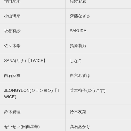
倖田來未
紺野彩夏
小山璃奈
齊藤なぎさ
坂巻有紗
SAKURA
佐々木希
指原莉乃
SANA(サナ)【TWICE】
しなこ
白石麻衣
白宮みずほ
JEONGYEON(ジョンヨン)【T
菅本裕子(ゆうこす)
WICE】
鈴木愛理
鈴木友菜
せいせい(田向星華)
髙石あかり