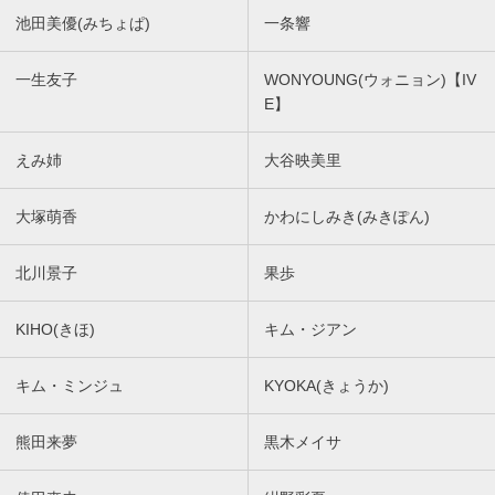
池田美優(みちょぱ)
一条響
一生友子
WONYOUNG(ウォニョン)【IV
E】
えみ姉
大谷映美里
大塚萌香
かわにしみき(みきぽん)
北川景子
果歩
KIHO(きほ)
キム・ジアン
キム・ミンジュ
KYOKA(きょうか)
熊田来夢
黒木メイサ