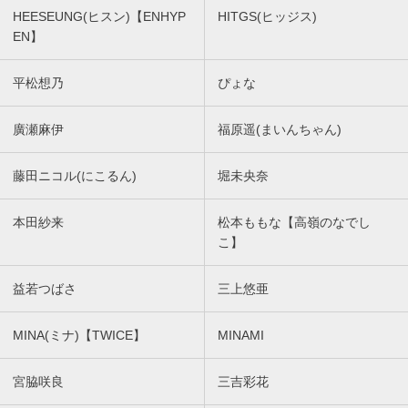
HEESEUNG(ヒスン)【ENHYP
HITGS(ヒッジス)
EN】
平松想乃
ぴょな
廣瀬麻伊
福原遥(まいんちゃん)
藤田ニコル(にこるん)
堀未央奈
本田紗来
松本ももな【高嶺のなでし
こ】
益若つばさ
三上悠亜
MINA(ミナ)【TWICE】
MINAMI
宮脇咲良
三吉彩花