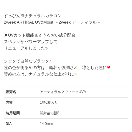
すっぴん風ナチュラルカラコン
2week ARTIRAL UV&Moist －2week アーティラル－
☀UVカット機能＆💧うるおい成分配合
スペックがパワーアップして
リニューアルしました✨
シックで自然なブラック
♪
瞳の色が明るめの方は、輪郭が強調され、凛とした瞳に
❤
暗めの方は、ナチュラルな仕上がりに
✨
販売名
アーティラル２ウィークUVM
内容
1箱6枚入り
装用期間
開封後2週間
DIA
14.0mm