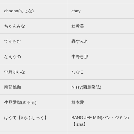
chaena(ちぇな)
chay
ちゃんみな
辻希美
てんちむ
轟すみれ
なえなの
中野恵那
中野ゆいな
ななこ
南部桃伽
Nissy(西島隆弘)
生見愛瑠(めるる)
橋本愛
はやて【#らぶしっく】
BANG JEE MIN(バン・ジミン)
【izna】