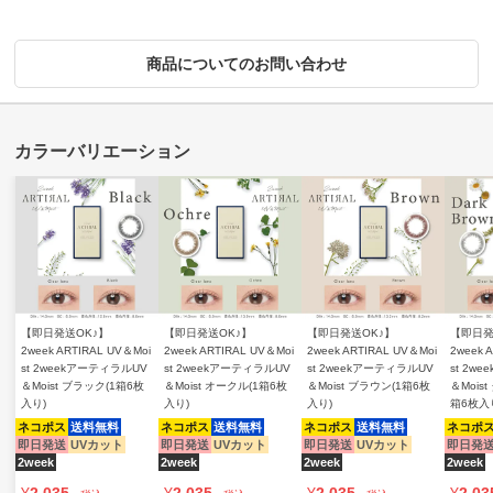
商品についてのお問い合わせ
【即日発送OK♪】
【即日発送OK♪】
【即日発送OK♪】
【即日発
2week ARTIRAL UV＆Moi
2week ARTIRAL UV＆Moi
2week ARTIRAL UV＆Moi
2week 
st 2weekアーティラルUV
st 2weekアーティラルUV
st 2weekアーティラルUV
st 2w
＆Moist ブラック(1箱6枚
＆Moist オークル(1箱6枚
＆Moist ブラウン(1箱6枚
＆Mois
入り)
入り)
入り)
箱6枚入
ネコポス
送料無料
ネコポス
送料無料
ネコポス
送料無料
ネコポ
即日発送
UVカット
即日発送
UVカット
即日発送
UVカット
即日発
2week
2week
2week
2week