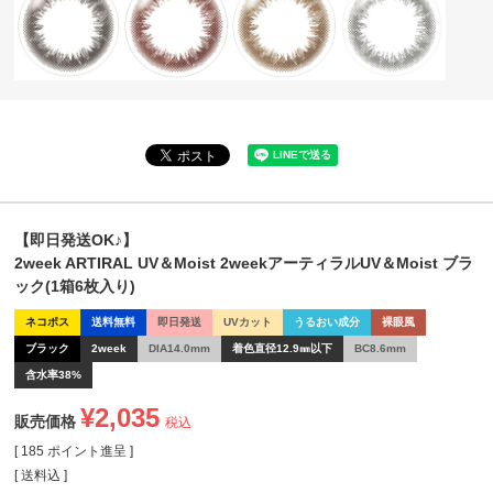
【即日発送OK♪】
2week ARTIRAL UV＆Moist 2weekアーティラルUV＆Moist ブラ
ック(1箱6枚入り)
ネコポス
送料無料
即日発送
UVカット
うるおい成分
裸眼風
ブラック
2week
DIA14.0mm
着色直径12.9㎜以下
BC8.6mm
含水率38%
¥
2,035
販売価格
税込
[
185
ポイント進呈 ]
送料込