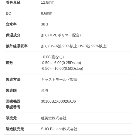
着色直径
12.8mm
BC
8.6mm
含水率
38％
保湿成分
あり(MPCポリマー配合)
紫外線吸収率
あり(UV-A波:90%以上 UV-B波:99%以上)
±0.00(度なし)
度数
-0.50～-6.00(0.25Dstep)
-6.50～-10.00(0.50Dstep)
製造方法
キャストモールド製法
製造国
台湾
医療機器
30100BZX00026A06
承認番号
販売元
粧美堂株式会社
製造販売元
SHO-BI Labo株式会社