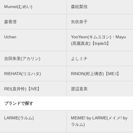
Mumei(むめい)
森絵梨佳
森香澄
矢吹奈子
Uchan
YooYeon(キムユヨン)・Mayu
(髙麗真友)【tripleS】
吉田朱里(アカリン)
よしミチ
RIEHATA(リエハタ)
RINON(村上璃杏)【ME:I】
REI(直井怜)【IVE】
渡辺直美
ブランドで探す
LARME(ラルム)
MEiME! by LARME(メイメ! by
ラルム)