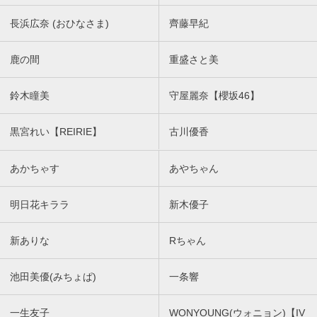
長浜広奈 (おひなさま)
齊藤早紀
鹿の間
重盛さと美
鈴木瞳美
守屋麗奈【櫻坂46】
黒宮れい【REIRIE】
古川優香
あかちゃす
あやちゃん
明日花キララ
新木優子
新ありな
Rちゃん
池田美優(みちょぱ)
一条響
一生友子
WONYOUNG(ウォニョン)【IV