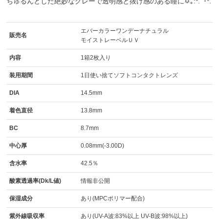
ちゅるんとした絶妙なグレーで透明感と抜け感のある瞳に✡｡:*.ﾟ･*.
エバーカラーワンデーナチュラル
販売名
モイストレーベルＵＶ
内容
1箱2枚入り
装用期間
1日使い捨てソフトコンタクトレンズ
DIA
14.5mm
着色直径
13.8mm
BC
8.7mm
中心厚
0.08mm(-3.00D)
含水率
42.5％
酸素透過率(Dk/L値)
情報非公開
保湿成分
あり(MPCポリマー配合)
紫外線吸収率
あり(UV-A波:83%以上 UV-B波:98%以上)