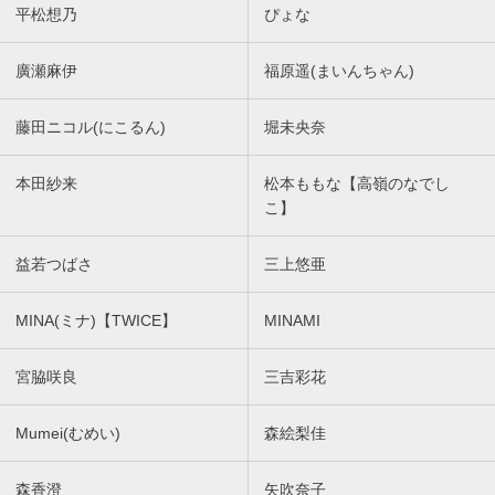
平松想乃
ぴょな
廣瀬麻伊
福原遥(まいんちゃん)
藤田ニコル(にこるん)
堀未央奈
本田紗来
松本ももな【高嶺のなでし
こ】
益若つばさ
三上悠亜
MINA(ミナ)【TWICE】
MINAMI
宮脇咲良
三吉彩花
Mumei(むめい)
森絵梨佳
森香澄
矢吹奈子