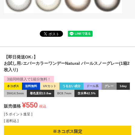
【即日発送OK♪】
お試し用♪エバーカラーワンデーNatural パールスノーグレー(1箱2
枚入り)
3箱同時購入で1箱分無料！
ネコポス
送料無料
UVカット
うるおい成分
ドール系
グレー
1day
DIA14.5mm
着色直径13.8㎜
BC8.7mm
含水率42.5%
¥
550
販売価格
税込
[
5
ポイント進呈 ]
送料込
※ネコポス限定