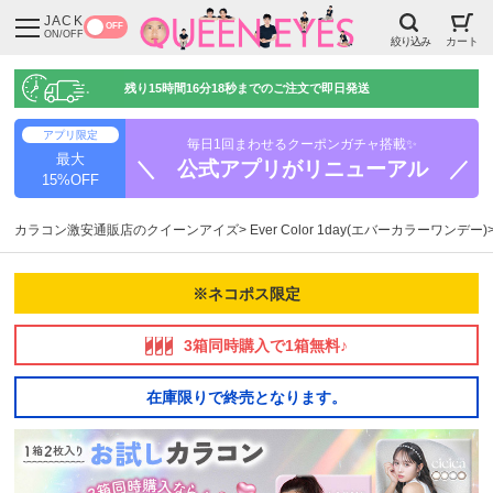
JACK
OFF
ON/OFF
絞り込み
カート
残り
15時間16分17秒
までのご注文で即日発送
アプリ限定
毎日1回まわせるクーポンガチャ搭載✨
最大
＼ 公式アプリがリニューアル ／
15%OFF
カラコン激安通販店のクイーンアイズ
Ever Color 1day(エバーカラーワンデー)
※ネコポス限定
3箱同時購入で1箱無料♪
在庫限りで終売となります。