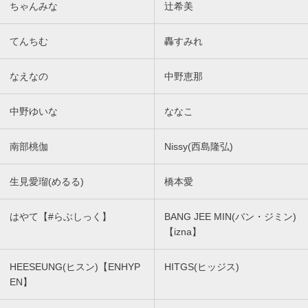
ちゃんみな
辻希美
てんちむ
轟すみれ
なえなの
中野恵那
中野ゆいな
ななこ
南部桃伽
Nissy(西島隆弘)
生見愛瑠(めるる)
橋本愛
はやて【#らぶしっく】
BANG JEE MIN(バン・ジミン)
【izna】
HEESEUNG(ヒスン)【ENHYP
HITGS(ヒッジス)
EN】