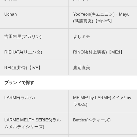
Uchan
YooYeon(キムユヨン)・Mayu
(髙麗真友)【tripleS】
吉田朱里(アカリン)
よしミチ
RIEHATA(リエハタ)
RINON(村上璃杏)【ME:I】
REI(直井怜)【IVE】
渡辺直美
ブランドで探す
LARME(ラルム)
MEiME! by LARME(メイメ! by
ラルム)
LARME MELTY SERIES(ラル
Betties(ベティーズ)
ムメルティシリーズ)