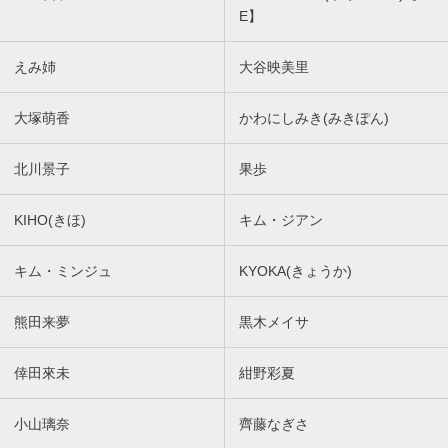
E】
えみ姉
大谷映美里
大塚萌香
かわにしみき(みきぽん)
北川景子
果歩
KIHO(きほ)
キム・ジアン
キム・ミンジュ
KYOKA(きょうか)
熊田来夢
黒木メイサ
倖田來未
紺野彩夏
小山璃奈
齊藤なぎさ