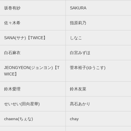
坂巻有紗
SAKURA
佐々木希
指原莉乃
SANA(サナ)【TWICE】
しなこ
白石麻衣
白宮みずほ
JEONGYEON(ジョンヨン)【T
菅本裕子(ゆうこす)
WICE】
鈴木愛理
鈴木友菜
せいせい(田向星華)
髙石あかり
chaena(ちぇな)
chay