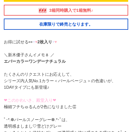
3箱同時購入で1箱無料♪
在庫限りで終売となります。
お得に試せる👀
♥
♥
2枚入り
♥
♥
＼新木優子さんイメモ🌷 ／
エバーカラーワンデーナチュラル
たくさんのリクエストにお応えして、
シリーズ内人気No.1カラー＜パールベージュ＞の色違いが、
1DAYタイプにも新登場♪
❤このかわいさ、殿堂入り❤
極細フチちゅるんが2色になりました👏
ﾟ･*.❆パールスノーグレー❆.*･ﾟは、
透明感ましまし🤍雪どけグレー