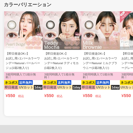
【即日発送OK♪】
【即日発送OK♪】
【即日発送OK♪】
【即日発
お試し用♪エバーカラーワ
お試し用♪エバーカラーワ
お試し用♪エバーカラーワ
お試し用
ンデーNatural パールベー
ンデーNatural テディモカ
ンデーNatural ミルクブラ
ンデーNa
ジュ(1箱2枚入り)
(1箱2枚入り)
ウニー(1箱2枚入り)
ーグレー
3箱同時購入で1箱分無
3箱同時購入で1箱分無
3箱同時購入で1箱分無
3箱同時
料！
料！
料！
料！
ネコポス
送料無料
ネコポス
送料無料
ネコポス
送料無料
ネコポ
即日発送
UVカット
1day
即日発送
UVカット
1day
即日発送
UVカット
1day
UVカッ
¥
550
¥
550
¥
550
¥
550
税込
税込
税込