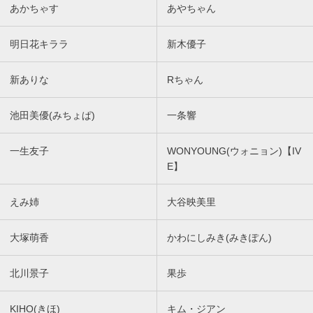
あかちゃす
あやちゃん
明日花キララ
新木優子
新ありな
Rちゃん
池田美優(みちょぱ)
一条響
一生友子
WONYOUNG(ウォニョン)【IV
E】
えみ姉
大谷映美里
大塚萌香
かわにしみき(みきぽん)
北川景子
果歩
KIHO(きほ)
キム・ジアン