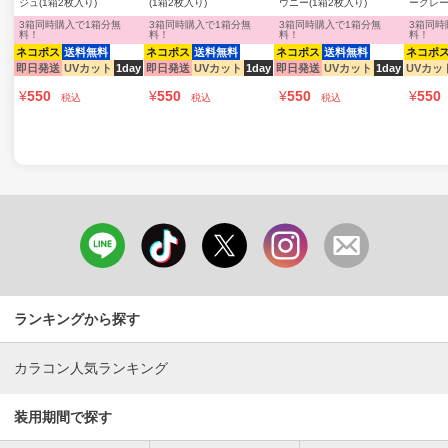
ジュ(1箱2枚入り)
(1箱2枚入り)
ウニー(1箱2枚入り)
ーグレー
3箱同時購入で1箱分無
3箱同時購入で1箱分無
3箱同時購入で1箱分無
3箱同時
料！
料！
料！
料！
ネコポス
送料無料
ネコポス
送料無料
ネコポス
送料無料
ネコポ
即日発送
UVカット
1day
即日発送
UVカット
1day
即日発送
UVカット
1day
UVカッ
¥
550
¥
550
¥
550
¥
550
税込
税込
税込
ランキングから探す
カラコン人気ランキング
装用期間で探す