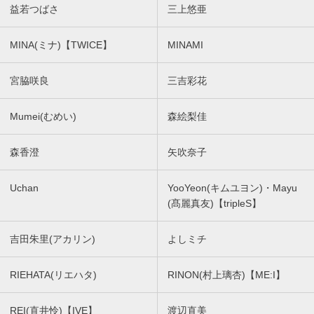
益若つばさ
三上悠亜
MINA(ミナ)【TWICE】
MINAMI
宮脇咲良
三吉彩花
Mumei(むめい)
森絵梨佳
森香澄
矢吹奈子
Uchan
YooYeon(キムユヨン)・Mayu
(髙麗真友)【tripleS】
吉田朱里(アカリン)
よしミチ
RIEHATA(リエハタ)
RINON(村上璃杏)【ME:I】
REI(直井怜)【IVE】
渡辺直美