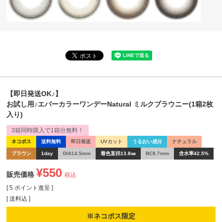
【即日発送OK♪】
お試し用♪エバーカラーワンデーNatural ミルクブラウニー(1箱2枚
入り)
3箱同時購入で1箱分無料！
ネコポス
送料無料
即日発送
UVカット
うるおい成分
ナチュラル
ブラウン
1day
DIA14.5mm
着色直径13.8㎜
BC8.7mm
含水率42.5%
¥
550
販売価格
税込
[
5
ポイント進呈 ]
送料込
※ネコポス限定