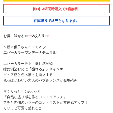
3箱同時購入で1箱無料♪
在庫限りで終売となります。
お得に試せる👀
♥
♥
2枚入り
♥
♥
＼新木優子さんイメモ🌷 ／
エバーカラーワンデーナチュラル
エバーカラー史上、盛れ感MAX！
瞳に馴染むのに
「盛れる」
デザイン💖
ピュア感と色っぽさを両立する
色っぽかわいい大人のバブみレンズが登場👼💫
🫧くりっと×じゅわっと
『自然な盛り感を作るコントゥアフチ』
フチと内側のカラーのコントラストが立体感アップ！
くりっと可愛く盛れる☝