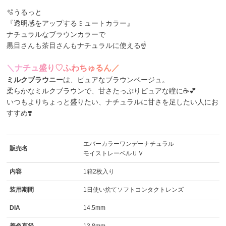
🫧うるっと
『透明感をアップするミュートカラー』
ナチュラルなブラウンカラーで
黒目さんも茶目さんもナチュラルに使える☝
＼
ナ
チ
ュ
盛
り
♡
ふ
わ
ち
ゅ
る
ん
／
ミルクブラウニー
は、ピュアなブラウンベージュ。
柔らかなミルクブラウンで、甘さたっぷりピュアな瞳に☕💕
いつもよりちょっと盛りたい、ナチュラルに甘さを足したい人にお
すすめ❣️
エバーカラーワンデーナチュラル
販売名
モイストレーベルＵＶ
内容
1箱2枚入り
装用期間
1日使い捨てソフトコンタクトレンズ
DIA
14.5mm
着色直径
13.8mm