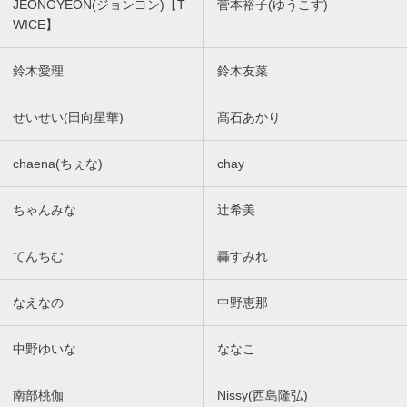
JEONGYEON(ジョンヨン)【T
菅本裕子(ゆうこす)
WICE】
鈴木愛理
鈴木友菜
せいせい(田向星華)
髙石あかり
chaena(ちぇな)
chay
ちゃんみな
辻希美
てんちむ
轟すみれ
なえなの
中野恵那
中野ゆいな
ななこ
南部桃伽
Nissy(西島隆弘)