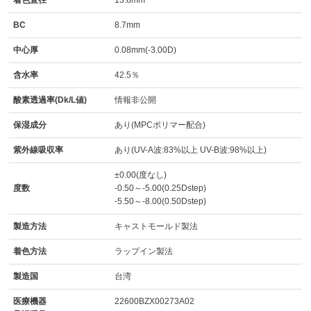
BC
8.7mm
中心厚
0.08mm(-3.00D)
含水率
42.5％
酸素透過率(Dk/L値)
情報非公開
保湿成分
あり(MPCポリマー配合)
紫外線吸収率
あり(UV-A波:83%以上 UV-B波:98%以上)
±0.00(度なし)
度数
-0.50～-5.00(0.25Dstep)
-5.50～-8.00(0.50Dstep)
製造方法
キャストモールド製法
着色方法
ラップイン製法
製造国
台湾
医療機器
22600BZX00273A02