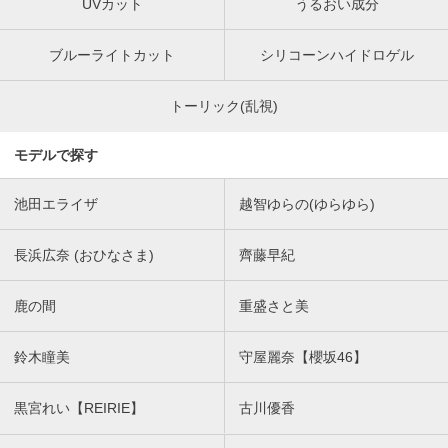
UVカット
うるおい成分
ブルーライトカット
シリコーンハイドロゲル
トーリック(乱視)
モデルで探す
池田エライザ
越智ゆらの(ゆらゆら)
長浜広奈 (おひなさま)
齊藤早紀
鹿の間
重盛さと美
鈴木瞳美
守屋麗奈【櫻坂46】
黒宮れい【REIRIE】
古川優香