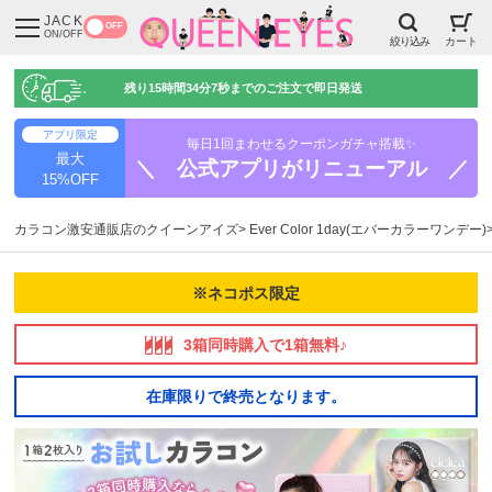
JACK
OFF
ON/OFF
絞り込み
カート
残り
15時間34分6秒
までのご注文で即日発送
アプリ限定
毎日1回まわせるクーポンガチャ搭載✨
最大
＼ 公式アプリがリニューアル ／
15%OFF
カラコン激安通販店のクイーンアイズ
Ever Color 1day(エバーカラーワンデー)
※ネコポス限定
3箱同時購入で1箱無料♪
在庫限りで終売となります。