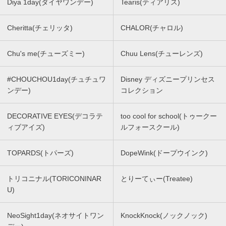
Diya 1day(ダイヤワンデー)
Tearis(ティアリス)
Cheritta(チェリッタ)
CHALOR(チャロル)
Chu's me(チューズミー)
Chuu Lens(チューレンズ)
#CHOUCHOU1day(チュチュワ
Disney ディズニープリンセス
ンデー)
コレクション
DECORATIVE EYES(デコラテ
too cool for school(トゥークー
ィブアイズ)
ルフォースクール)
TOPARDS(トパーズ)
DopeWink(ドープウインク)
トリコニナル(TORICONINAR
とりーてぃー(Treatee)
U)
NeoSight1day(ネオサイトワン
KnockKnock(ノックノック)