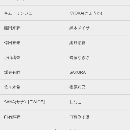
キム・ミンジュ
KYOKA(きょうか)
熊田来夢
黒木メイサ
倖田來未
紺野彩夏
小山璃奈
齊藤なぎさ
坂巻有紗
SAKURA
佐々木希
指原莉乃
SANA(サナ)【TWICE】
しなこ
白石麻衣
白宮みずほ