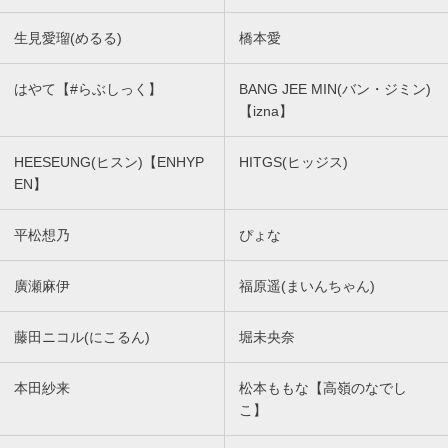
生見愛瑠(めるる)
橋本愛
はやて【#らぶしっく】
BANG JEE MIN(バン・ジミン)
【izna】
HEESEUNG(ヒスン)【ENHYP
HITGS(ヒッジス)
EN】
平松想乃
ぴょな
廣瀬麻伊
福原遥(まいんちゃん)
藤田ニコル(にこるん)
堀未央奈
本田紗来
松本ももな【高嶺のなでし
こ】