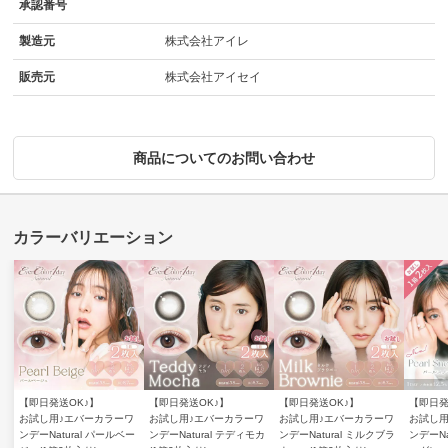
承認番号
製造元
株式会社アイレ
販売元
株式会社アイセイ
商品についてのお問い合わせ
【即日発送OK♪】
【即日発送OK♪】
【即日発送OK♪】
【即日発
お試し用♪エバーカラーワ
お試し用♪エバーカラーワ
お試し用♪エバーカラーワ
お試し用
ンデーNatural パールベー
ンデーNatural テディモカ
ンデーNatural ミルクブラ
ンデーNa