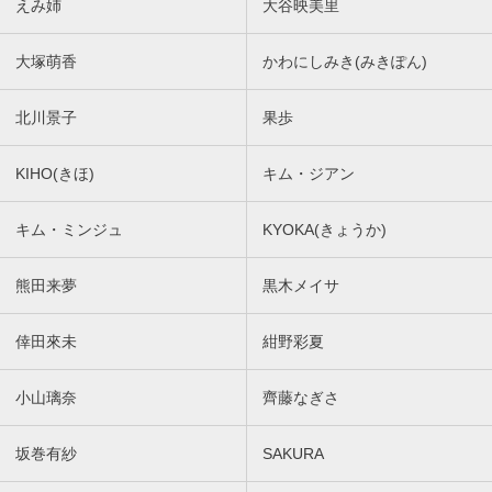
えみ姉
大谷映美里
大塚萌香
かわにしみき(みきぽん)
北川景子
果歩
KIHO(きほ)
キム・ジアン
キム・ミンジュ
KYOKA(きょうか)
熊田来夢
黒木メイサ
倖田來未
紺野彩夏
小山璃奈
齊藤なぎさ
坂巻有紗
SAKURA