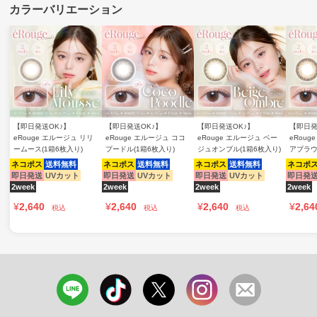
【即日発送OK♪】
【即日発送OK♪】
【即日発送OK♪】
【即日発
eRouge エルージュ リリ
eRouge エルージュ ココ
eRouge エルージュ ベー
eRoug
ームース(1箱6枚入り)
プードル(1箱6枚入り)
ジュオンブル(1箱6枚入り)
アブラウ
ネコポス
送料無料
ネコポス
送料無料
ネコポス
送料無料
ネコポ
即日発送
UVカット
即日発送
UVカット
即日発送
UVカット
即日発
2week
2week
2week
2week
¥
2,640
¥
2,640
¥
2,640
¥
2,64
税込
税込
税込