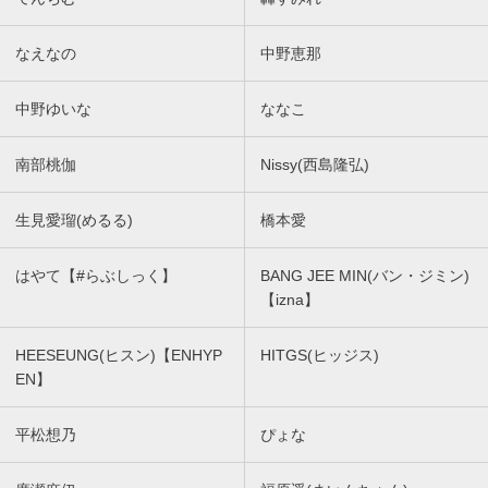
なえなの
中野恵那
中野ゆいな
ななこ
南部桃伽
Nissy(西島隆弘)
生見愛瑠(めるる)
橋本愛
はやて【#らぶしっく】
BANG JEE MIN(バン・ジミン)
【izna】
HEESEUNG(ヒスン)【ENHYP
HITGS(ヒッジス)
EN】
平松想乃
ぴょな