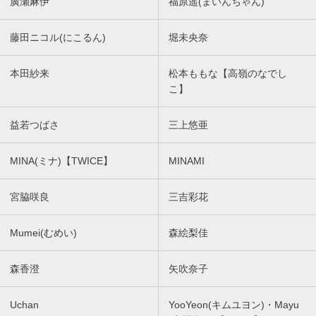
廣瀬麻伊
福原遥(まいんちゃん)
藤田ニコル(にこるん)
堀未央奈
本田紗来
松本ももな【高嶺のなでし
こ】
益若つばさ
三上悠亜
MINA(ミナ)【TWICE】
MINAMI
宮脇咲良
三吉彩花
Mumei(むめい)
森絵梨佳
森香澄
矢吹奈子
Uchan
YooYeon(キムユヨン)・Mayu