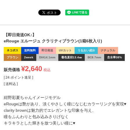
【即日発送OK♪】
eRouge エルージュ クラリティブラウン(1箱6枚入り)
ネコポス
送料無料
即日発送
UVカット
うるおい成分
ナチュラル
ブラウン
2week
DIA14.1mm
着色直径13.4㎜
BC8.7mm
含水率38%
¥
2,640
販売価格
税込
[
24
ポイント進呈 ]
送料込
紺野彩夏ちゃんイメージモデル
eRougeは艶があり、淡くやさしく瞳になじむカラーリングを実現♥
clarity brownは魅力的でエレガントな印象を与え、
瞳をふんわりと包み込みさりげなく
キラキラとした輝きを放つ美しい瞳に♥