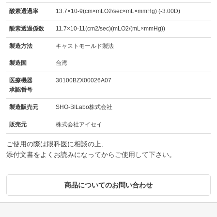
酸素透過率
13.7×10-9(cm×mLO2/sec×mL×mmHg) (-3.00D)
酸素透過係数
11.7×10-11(cm2/sec)(mLO2/(mL×mmHg))
製造方法
キャストモールド製法
製造国
台湾
医療機器
30100BZX00026A07
承認番号
製造販売元
SHO-BILabo株式会社
販売元
株式会社アイセイ
ご使用の際は眼科医に相談の上、
添付文書をよくお読みになってからご使用して下さい。
商品についてのお問い合わせ