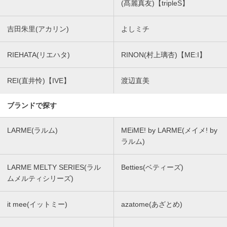
(髙麗真友)【tripleS】
吉田朱里(アカリン)
よしミチ
RIEHATA(リエハタ)
RINON(村上璃杏)【ME:I】
REI(直井怜)【IVE】
渡辺直美
ブランドで探す
LARME(ラルム)
MEiME! by LARME(メイメ! by
ラルム)
LARME MELTY SERIES(ラル
Betties(ベティーズ)
ムメルティシリーズ)
it mee(イットミー)
azatome(あざとめ)