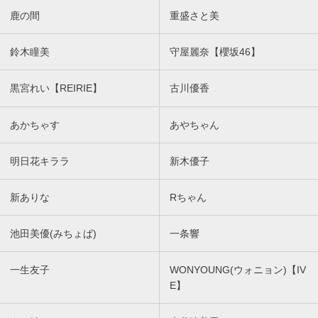
鹿の間
重盛さと美
鈴木瞳美
守屋麗奈【櫻坂46】
黒宮れい【REIRIE】
古川優香
あかちゃす
あやちゃん
明日花キララ
新木優子
新ありな
Rちゃん
池田美優(みちょぱ)
一条響
一生友子
WONYOUNG(ウォニョン)【IV
E】