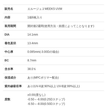
販売名
エルージュ２WEEKS UVM
内容
1箱6枚入り
装用期間
開封後2週間(使用方法・頻度によってことなります)
DIA
14.1mm
着色直径
13.4mm
中心厚
0.085mm(-3.00Dの場合)
BC
8.7mm
含水率
38.0％
保湿成分
あり(MPCポリマー配合)
紫外線吸収率
あり(UV-A波:90%以上 UV-B波:99%以上)
±0.00(度なし)
度数
-0.50～-6.00(0.25Dステップ)
-6.50～-8.00(0.50Dステップ)