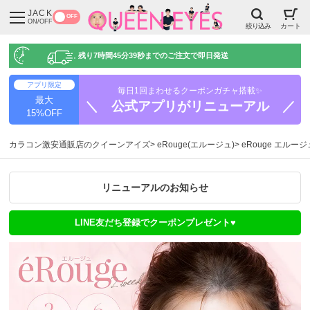
JACK
OFF
ON/OFF
絞り込み
カート
残り
7時間45分39秒
までのご注文で即日発送
アプリ限定
毎日1回まわせるクーポンガチャ搭載✨
最大
＼ 公式アプリがリニューアル ／
15%OFF
カラコン激安通販店のクイーンアイズ
eRouge(エルージュ)
eRouge エルー
リニューアルのお知らせ
LINE友だち登録でクーポンプレゼント♥