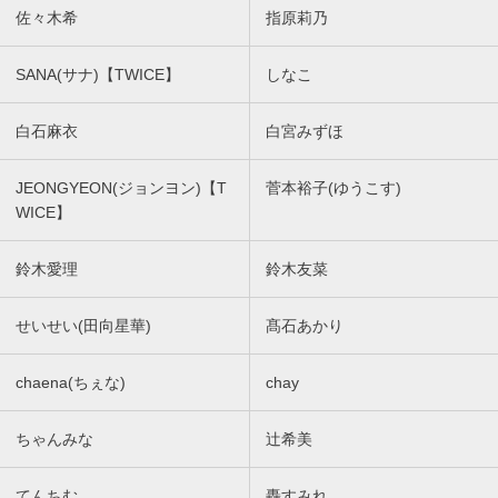
佐々木希
指原莉乃
SANA(サナ)【TWICE】
しなこ
白石麻衣
白宮みずほ
JEONGYEON(ジョンヨン)【T
菅本裕子(ゆうこす)
WICE】
鈴木愛理
鈴木友菜
せいせい(田向星華)
髙石あかり
chaena(ちぇな)
chay
ちゃんみな
辻希美
てんちむ
轟すみれ