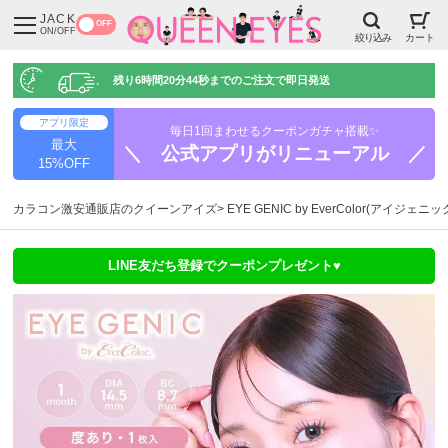
JACK
OFF
ON/OFF
絞り込み
カート
残り
6時間20分43秒
までのご注文で即日発送
アプリ限定
毎日1回まわせるクーポンガチャ搭載✨
最大
＼ 公式アプリがリニューアル ／
15%OFF
カラコン激安通販店のクイーンアイズ
EYE GENIC by EverColor(アイジェニ
LINE友だち登録でクーポンプレゼント♥