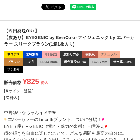
【即日発送OK♪】
【度あり】EYEGENIC by EverColor アイジェニック by エバーカ
ラー スリークブラウン(1箱1枚入り)
ネコポス
送料無料
即日発送
度ありのみ
裸眼風
ナチュラル
ブラウン
1ヶ月
DIA14.5mm
着色直径13.7㎜
BC8.7mm
含水率38.5%
フチあり
¥
825
販売価格
税込
[
8
ポイント進呈 ]
送料込
中野ゆいなちゃんイメモ💗
✨
エバーカラーの1monthブランド、ついに登場！
♥
EYE（瞳）+ GENIC（憧れ・魅力の象徴）＝瞳映え
♥
瞳の輝きを自由に楽しむことで、どんな瞬間も最高の自分に。