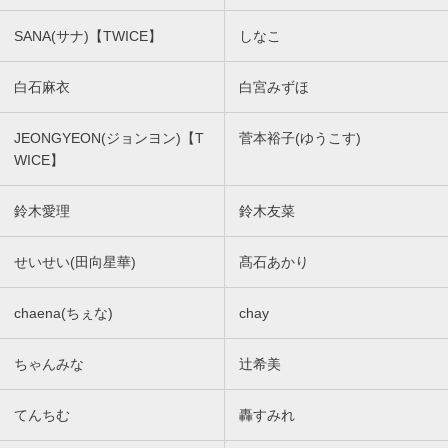
SANA(サナ)【TWICE】
しなこ
白石麻衣
白宮みずほ
JEONGYEON(ジョンヨン)【T
菅本裕子(ゆうこす)
WICE】
鈴木愛理
鈴木友菜
せいせい(田向星華)
髙石あかり
chaena(ちぇな)
chay
ちゃんみな
辻希美
てんちむ
轟すみれ