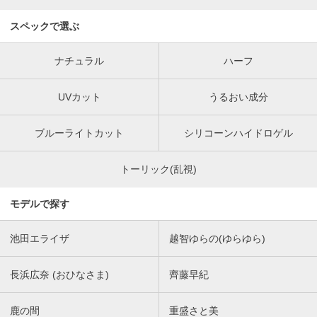
スペックで選ぶ
ナチュラル
ハーフ
UVカット
うるおい成分
ブルーライトカット
シリコーンハイドロゲル
トーリック(乱視)
モデルで探す
池田エライザ
越智ゆらの(ゆらゆら)
長浜広奈 (おひなさま)
齊藤早紀
鹿の間
重盛さと美