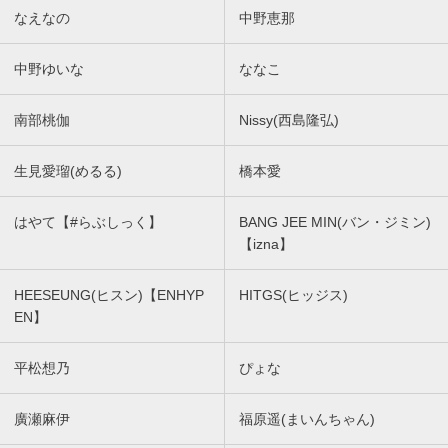
なえなの
中野恵那
中野ゆいな
ななこ
南部桃伽
Nissy(西島隆弘)
生見愛瑠(めるる)
橋本愛
はやて【#らぶしっく】
BANG JEE MIN(バン・ジミン)
【izna】
HEESEUNG(ヒスン)【ENHYP
HITGS(ヒッジス)
EN】
平松想乃
ぴょな
廣瀬麻伊
福原遥(まいんちゃん)