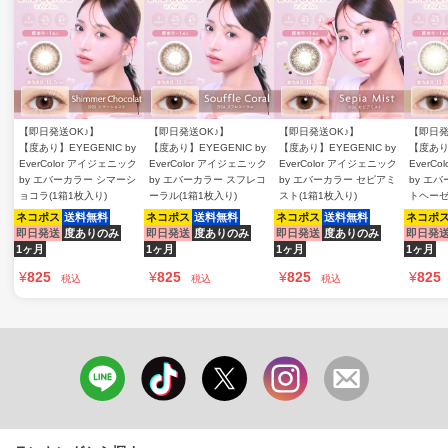
【即日発送OK♪】
【即日発送OK♪】
【即日発送OK♪】
【即日発
【度あり】EYEGENIC by
【度あり】EYEGENIC by
【度あり】EYEGENIC by
【度あり】
EverColor アイジェニック
EverColor アイジェニック
EverColor アイジェニック
EverC
by エバーカラー シマーシ
by エバーカラー スフレコ
by エバーカラー セピアミ
by エ
ョコラ(1箱1枚入り)
ーラル(1箱1枚入り)
スト(1箱1枚入り)
トヘーゼ
ネコポス
送料無料
ネコポス
送料無料
ネコポス
送料無料
ネコポ
即日発送
度ありのみ
即日発送
度ありのみ
即日発送
度ありのみ
即日発
1ヶ月
1ヶ月
1ヶ月
1ヶ月
¥
825
¥
825
¥
825
¥
825
税込
税込
税込