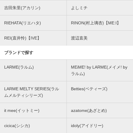
吉田朱里(アカリン)
よしミチ
RIEHATA(リエハタ)
RINON(村上璃杏)【ME:I】
REI(直井怜)【IVE】
渡辺直美
ブランドで探す
LARME(ラルム)
MEiME! by LARME(メイメ! by
ラルム)
LARME MELTY SERIES(ラル
Betties(ベティーズ)
ムメルティシリーズ)
it mee(イットミー)
azatome(あざとめ)
cicica(シシカ)
idoly(アイドリー)