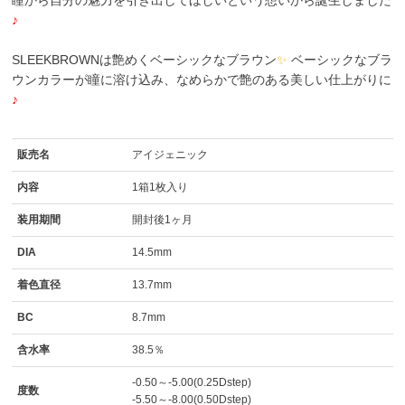
瞳から自分の魅力を引き出してほしいという想いから誕生しました
♪
SLEEKBROWNは艶めくベーシックなブラウン
✨
ベーシックなブラ
ウンカラーが瞳に溶け込み、なめらかで艶のある美しい仕上がりに
♪
販売名
アイジェニック
内容
1箱1枚入り
装用期間
開封後1ヶ月
DIA
14.5mm
着色直径
13.7mm
BC
8.7mm
含水率
38.5％
-0.50～-5.00(0.25Dstep)
度数
-5.50～-8.00(0.50Dstep)