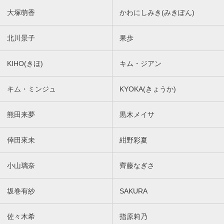
大塚萌香
かわにしみき(みきぽん)
北川景子
果歩
KIHO(きほ)
キム・ジアン
キム・ミンジュ
KYOKA(きょうか)
熊田来夢
黒木メイサ
倖田來未
紺野彩夏
小山璃奈
齊藤なぎさ
坂巻有紗
SAKURA
佐々木希
指原莉乃