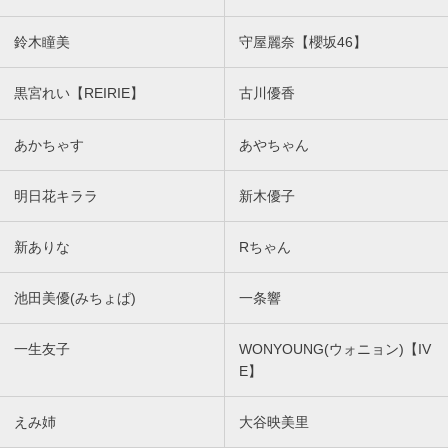
鈴木瞳美
守屋麗奈【櫻坂46】
黒宮れい【REIRIE】
古川優香
あかちゃす
あやちゃん
明日花キララ
新木優子
新ありな
Rちゃん
池田美優(みちょぱ)
一条響
一生友子
WONYOUNG(ウォニョン)【IV
E】
えみ姉
大谷映美里