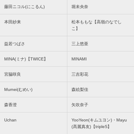
藤田ニコル(にこるん)
堀未央奈
本田紗来
松本ももな【高嶺のなでし
こ】
益若つばさ
三上悠亜
MINA(ミナ)【TWICE】
MINAMI
宮脇咲良
三吉彩花
Mumei(むめい)
森絵梨佳
森香澄
矢吹奈子
Uchan
YooYeon(キムユヨン)・Mayu
(髙麗真友)【tripleS】