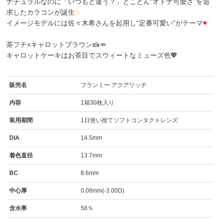
ナチュラルなのに「いつもと違う？」とことん“オトナ可愛さ”を追
求したカラコンが誕生
✨
イメージモデルには佐々木希さんを起用し“定番可愛い”がテーマ
♥
茶フチ×キャロットブラウン🍰🥕
キャロットケーキ
はお茶目でスウィートなミューズ色💖
販売名
フランミー アクアリッチ
内容
1箱30枚入り
装用期間
1日使い捨てソフトコンタクトレンズ
DIA
14.5mm
着色直径
13.7mm
BC
8.6mm
中心厚
0.08mm(-3.00D)
含水率
58％