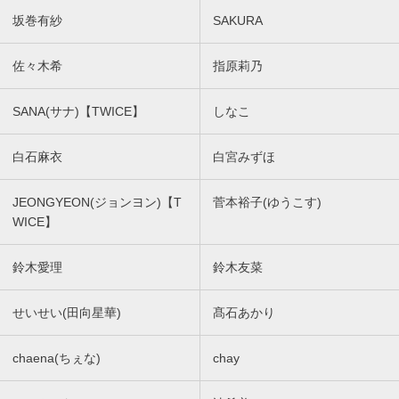
坂巻有紗
SAKURA
佐々木希
指原莉乃
SANA(サナ)【TWICE】
しなこ
白石麻衣
白宮みずほ
JEONGYEON(ジョンヨン)【T
菅本裕子(ゆうこす)
WICE】
鈴木愛理
鈴木友菜
せいせい(田向星華)
髙石あかり
chaena(ちぇな)
chay