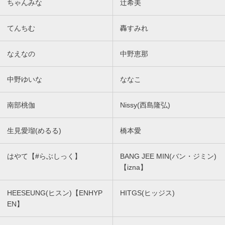
ちゃんみな
辻希美
てんちむ
轟すみれ
なえなの
中野恵那
中野ゆいな
ななこ
南部桃伽
Nissy(西島隆弘)
生見愛瑠(めるる)
橋本愛
はやて【#らぶしっく】
BANG JEE MIN(バン・ジミン)
【izna】
HEESEUNG(ヒスン)【ENHYP
HITGS(ヒッジス)
EN】