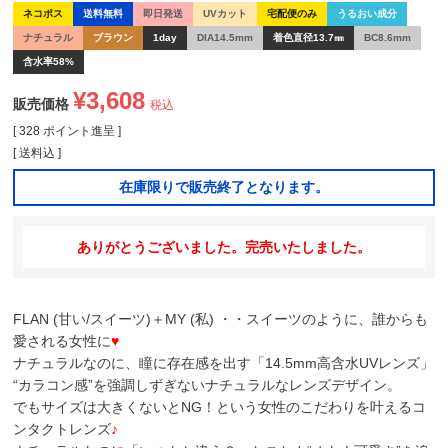
ネコポス
送料無料
即日発送
UVカット
宅配便のみ
うるおい成分
ナチュラル
ブラウン
1day
DIA14.5mm
着色直径13.7㎜
BC8.6mm
含水率58%
¥
3,608
販売価格
税込
[
328
ポイント進呈 ]
送料込
在庫限りで販売終了となります。
ありがとうございました。完売いたしました。
FLAN (甘い/スイーツ)＋MY (私) ・・スイーツのように、誰からも
愛される女性に
♥
ナチュラルなのに、瞳に存在感を出す「14.5mm高含水UVレンズ」
“カラコン感”を強調しずぎないナチュラルなレンズデザイン。
でもサイズは大きくないとNG！という女性のこだわりを叶えるコ
ンタクトレンズ
♪