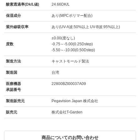
酸素透過率(Dk/L値)
24.66DK/L
保湿成分
あり(MPCポリマー配合)
紫外線吸収率
あり(UV-A波:50%以上 UV-B波:95%以上)
±0.00(度なし)
度数
-0.75～-5.00(0.25Dstep)
-5.50～-10.00(0.50Dstep)
製造方法
キャストモールド製法
製造国
台湾
医療機器
22800BZI00037A09
承認番号
製造販売元
Pegavision Japan 株式会社
販売元
株式会社T-Garden
商品についてのお問い合わせ