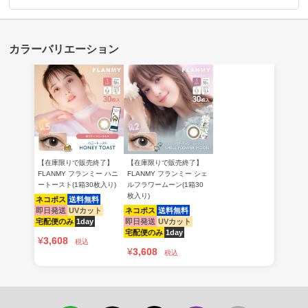
【在庫限りで販売終了】
【在庫限りで販売終了】
FLANMY フランミー ハニ
FLANMY フランミー シェ
ートースト(1箱30枚入り)
ルフラワームーン(1箱30
枚入り)
ネコポス
送料無料
即日発送
UVカット
ネコポス
送料無料
宅配便のみ
1day
即日発送
UVカット
宅配便のみ
1day
¥
3,608
税込
¥
3,608
税込