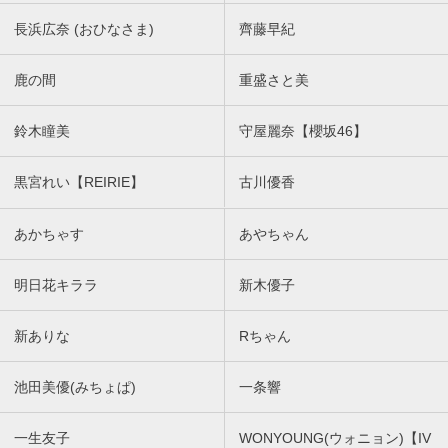
長浜広奈 (おひなさま)
齊藤早紀
鹿の間
重盛さと美
鈴木瞳美
守屋麗奈【櫻坂46】
黒宮れい【REIRIE】
古川優香
あかちゃす
あやちゃん
明日花キララ
新木優子
新ありな
Rちゃん
池田美優(みちょぱ)
一条響
一生友子
WONYOUNG(ウォニョン)【IV