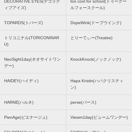
DECORATIVE EYES(デコラテ
too cool for school(トゥークー
ィブアイズ)
ルフォースクール)
TOPARDS(トパーズ)
DopeWink(ドープウインク)
トリコニナル(TORICONINAR
とりーてぃー(Treatee)
U)
NeoSight1day(ネオサイトワン
KnockKnock(ノックノック)
デー)
HAIDEY(ハイディ)
Hapa Kristin(ハパクリスティ
ン)
HARNE(ハルネ)
perse(パース)
PienAge(ピエナージュ)
Viewm1day(ビュームワンデー)