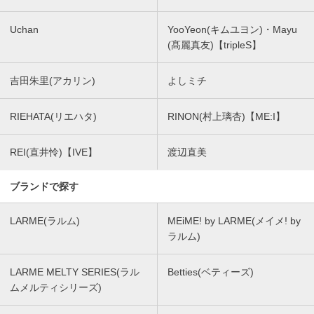
Uchan
YooYeon(キムユヨン)・Mayu
(髙麗真友)【tripleS】
吉田朱里(アカリン)
よしミチ
RIEHATA(リエハタ)
RINON(村上璃杏)【ME:I】
REI(直井怜)【IVE】
渡辺直美
ブランドで探す
LARME(ラルム)
MEiME! by LARME(メイメ! by
ラルム)
LARME MELTY SERIES(ラル
Betties(ベティーズ)
ムメルティシリーズ)