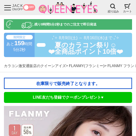
JACK
OFF
ON/OFF
絞り込み
カート
残り
8時間5分1秒
までのご注文で即日発送
期間限定
₊˚✧ 8月9日(土) ～ 8月16日(水)まで ₊˚✧
159
あと
時間
夏のカラコン祭り☺️
超得
5分1秒
❤️全商品ポイント10倍❤️
カラコン激安通販店のクイーンアイズ
FLANMY(フランミー)
FLANMY フラ
在庫限りで販売終了となります。
LINE友だち登録でクーポンプレゼント♥