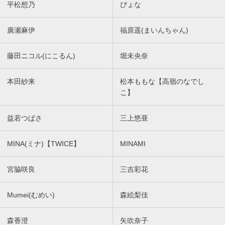
平松想乃
ぴょな
廣瀬麻伊
福原遥(まいんちゃん)
藤田ニコル(にこるん)
堀未央奈
本田紗来
松本ももな【高嶺のなでし
こ】
益若つばさ
三上悠亜
MINA(ミナ)【TWICE】
MINAMI
宮脇咲良
三吉彩花
Mumei(むめい)
森絵梨佳
森香澄
矢吹奈子