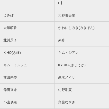
E】
えみ姉
大谷映美里
大塚萌香
かわにしみき(みきぽん)
北川景子
果歩
KIHO(きほ)
キム・ジアン
キム・ミンジュ
KYOKA(きょうか)
熊田来夢
黒木メイサ
倖田來未
紺野彩夏
小山璃奈
齊藤なぎさ