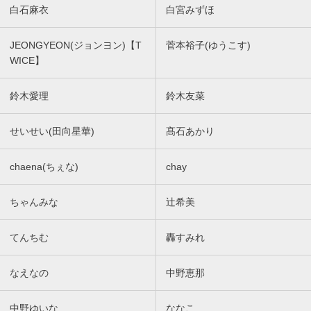
白石麻衣
白宮みずほ
JEONGYEON(ジョンヨン)【T
菅本裕子(ゆうこす)
WICE】
鈴木愛理
鈴木友菜
せいせい(田向星華)
髙石あかり
chaena(ちぇな)
chay
ちゃんみな
辻希美
てんちむ
轟すみれ
なえなの
中野恵那
中野ゆいな
ななこ