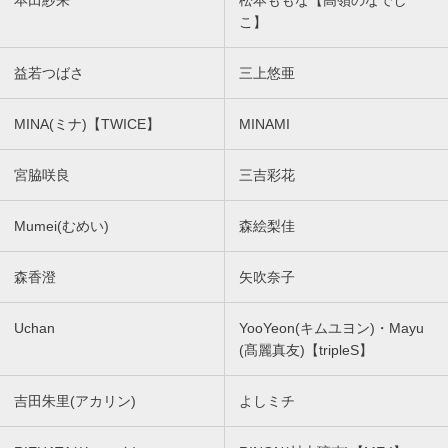
本田紗来
松本ももな【高嶺のなでし
こ】
益若つばさ
三上悠亜
MINA(ミナ)【TWICE】
MINAMI
宮脇咲良
三吉彩花
Mumei(むめい)
森絵梨佳
森香澄
矢吹奈子
Uchan
YooYeon(キムユヨン)・Mayu
(髙麗真友)【tripleS】
吉田朱里(アカリン)
よしミチ