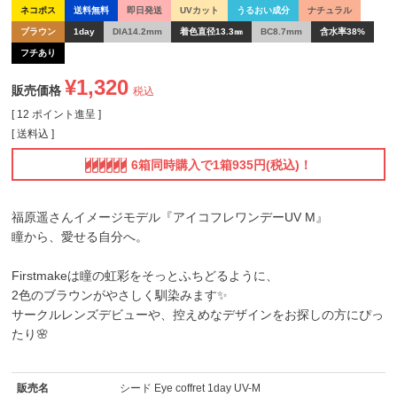
ネコポス
送料無料
即日発送
UVカット
うるおい成分
ナチュラル
ブラウン
1day
DIA14.2mm
着色直径13.3㎜
BC8.7mm
含水率38%
フチあり
¥
1,320
販売価格
税込
[
12
ポイント進呈 ]
送料込
6箱同時購入で1箱935円(税込)！
福原遥さんイメージモデル『アイコフレワンデーUV M』
瞳から、愛せる自分へ。
Firstmakeは瞳の虹彩をそっとふちどるように、
2色のブラウンがやさしく馴染みます✨
サークルレンズデビューや、控えめなデザインをお探しの方にぴっ
たり🌸
販売名
シード Eye coffret 1day UV-M