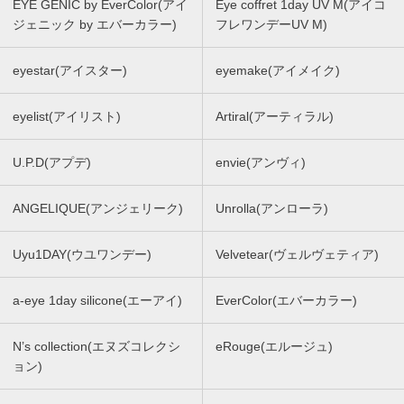
EYE GENIC by EverColor(アイ
Eye coffret 1day UV M(アイコ
ジェニック by エバーカラー)
フレワンデーUV M)
eyestar(アイスター)
eyemake(アイメイク)
eyelist(アイリスト)
Artiral(アーティラル)
U.P.D(アプデ)
envie(アンヴィ)
ANGELIQUE(アンジェリーク)
Unrolla(アンローラ)
Uyu1DAY(ウユワンデー)
Velvetear(ヴェルヴェティア)
a-eye 1day silicone(エーアイ)
EverColor(エバーカラー)
N’s collection(エヌズコレクシ
eRouge(エルージュ)
ョン)