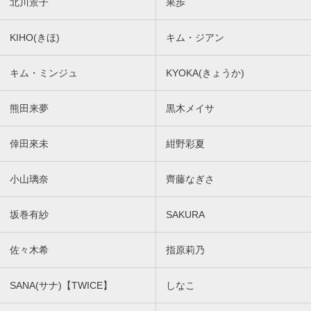
北川景子
果歩
KIHO(きほ)
キム・ジアン
キム・ミンジュ
KYOKA(きょうか)
熊田来夢
黒木メイサ
倖田來未
紺野彩夏
小山璃奈
齊藤なぎさ
坂巻有紗
SAKURA
佐々木希
指原莉乃
SANA(サナ)【TWICE】
しなこ