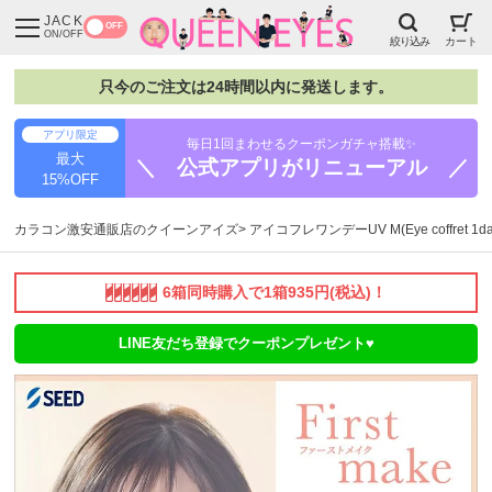
JACK
OFF
ON/OFF
絞り込み
カート
只今のご注文は24時間以内に発送します。
アプリ限定
毎日1回まわせるクーポンガチャ搭載✨
最大
＼ 公式アプリがリニューアル ／
15%OFF
カラコン激安通販店のクイーンアイズ
アイコフレワンデーUV M(Eye coffret 1da
6箱同時購入で1箱935円(税込)！
LINE友だち登録でクーポンプレゼント♥