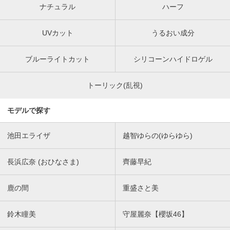
ナチュラル
ハーフ
UVカット
うるおい成分
ブルーライトカット
シリコーンハイドロゲル
トーリック(乱視)
モデルで探す
池田エライザ
越智ゆらの(ゆらゆら)
長浜広奈 (おひなさま)
齊藤早紀
鹿の間
重盛さと美
鈴木瞳美
守屋麗奈【櫻坂46】