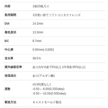
内容
1箱10枚入り
装用期間
1日使い捨てソフトコンタクトレンズ
DIA
14.2mm
着色直径
13.3mm
BC
8.7mm
中心厚
0.05mm(-3.00D)
含水率
38.0％
紫外線吸収率
あり(UV-A波:75%以上 UV-B波:95%以上)
保湿成分
あり(アルギン酸)
±0.00(度なし)
度数
-0.50～-6.00(0.25Dstep)
-6.50～-10.00(0.50Dstep)
製造方法
キャストモールド製法