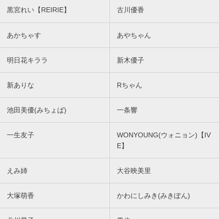
黒宮れい【REIRIE】
古川優香
あかちゃす
あやちゃん
明日花キララ
新木優子
新ありな
Rちゃん
池田美優(みちょぱ)
一条響
一生友子
WONYOUNG(ウォニョン)【IV
E】
えみ姉
大谷映美里
大塚萌香
かわにしみき(みきぽん)