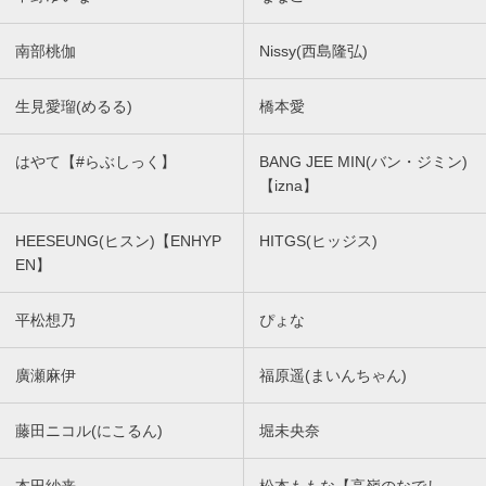
南部桃伽
Nissy(西島隆弘)
生見愛瑠(めるる)
橋本愛
はやて【#らぶしっく】
BANG JEE MIN(バン・ジミン)
【izna】
HEESEUNG(ヒスン)【ENHYP
HITGS(ヒッジス)
EN】
平松想乃
ぴょな
廣瀬麻伊
福原遥(まいんちゃん)
藤田ニコル(にこるん)
堀未央奈