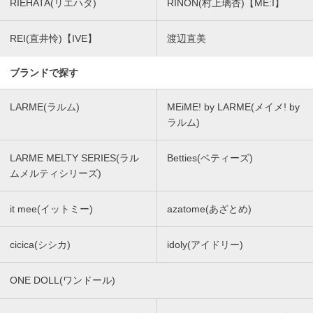
RIEHATA(リエハタ)
RINON(村上璃杏)【ME:I】
REI(直井怜)【IVE】
渡辺直美
ブランドで探す
LARME(ラルム)
MEiME! by LARME(メイメ! by
ラルム)
LARME MELTY SERIES(ラル
Betties(ベティーズ)
ムメルティシリーズ)
it mee(イットミー)
azatome(あざとめ)
cicica(シシカ)
idoly(アイドリー)
ONE DOLL(ワンドール)