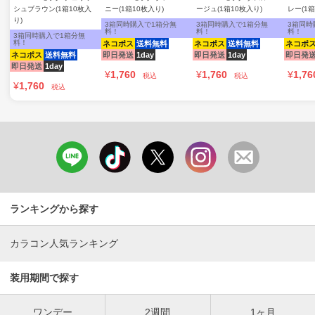
シュブラウン(1箱10枚入
ニー(1箱10枚入り)
ージュ(1箱10枚入り)
レー(1箱
り)
3箱同時購入で1箱分無
3箱同時購入で1箱分無
3箱同時
料！
料！
料！
3箱同時購入で1箱分無
料！
ネコポス
送料無料
ネコポス
送料無料
ネコポ
ネコポス
送料無料
即日発送
1day
即日発送
1day
即日発
即日発送
1day
¥
1,760
¥
1,760
¥
1,76
税込
税込
¥
1,760
税込
ランキングから探す
カラコン人気ランキング
装用期間で探す
ワンデー
2週間
1ヶ月