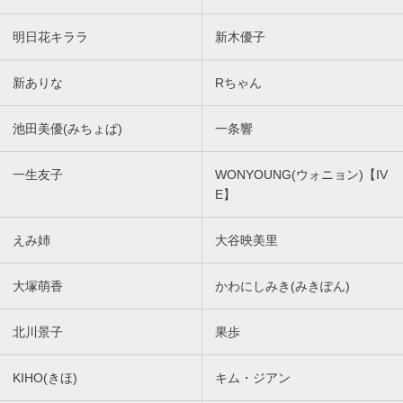
明日花キララ
新木優子
新ありな
Rちゃん
池田美優(みちょぱ)
一条響
一生友子
WONYOUNG(ウォニョン)【IV
E】
えみ姉
大谷映美里
大塚萌香
かわにしみき(みきぽん)
北川景子
果歩
KIHO(きほ)
キム・ジアン