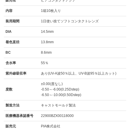
販売名
ピアコンタクトアクア
内容
1箱10枚入り
装用期間
1日使い捨てソフトコンタクトレンズ
DIA
14.5mm
着色直径
13.8mm
BC
8.6mm
含水率
55％
紫外線吸収率
あり(UV-A波50％以上、UV-B波95％以上カット)
±0.00(度なし)
度数
-0.50～-6.00(0.25Dstep)
-6.50～-10.00(0.50Dstep)
製造方法
キャストモールド製法
医療機器承認番号
22900BZX00118000
販売元
PIA株式会社