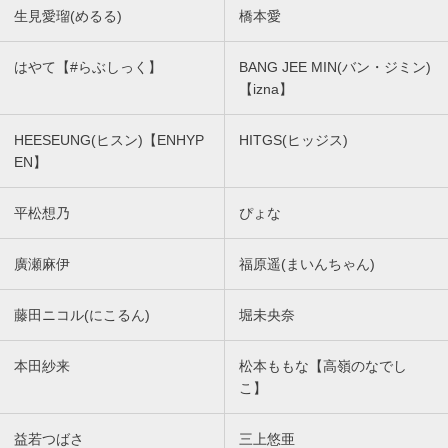
生見愛瑠(めるる)
橋本愛
はやて【#らぶしっく】
BANG JEE MIN(バン・ジミン)
【izna】
HEESEUNG(ヒスン)【ENHYP
HITGS(ヒッジス)
EN】
平松想乃
ぴょな
廣瀬麻伊
福原遥(まいんちゃん)
藤田ニコル(にこるん)
堀未央奈
本田紗来
松本ももな【高嶺のなでし
こ】
益若つばさ
三上悠亜