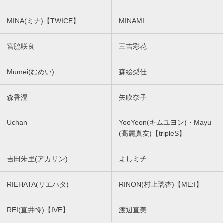
MINA(ミナ)【TWICE】
MINAMI
宮脇咲良
三吉彩花
Mumei(むめい)
森絵梨佳
森香澄
矢吹奈子
Uchan
YooYeon(キムユヨン)・Mayu
(髙麗真友)【tripleS】
吉田朱里(アカリン)
よしミチ
RIEHATA(リエハタ)
RINON(村上璃杏)【ME:I】
REI(直井怜)【IVE】
渡辺直美