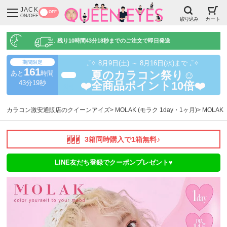
JACK
OFF
ON/OFF
絞り込み
カート
残り
10時間43分17秒
までのご注文で即日発送
期間限定
₊˚✧ 8月9日(土) ～ 8月16日(水)まで ₊˚✧
161
あと
時間
夏のカラコン祭り☺️
超得
43分17秒
❤️全商品ポイント10倍❤️
カラコン激安通販店のクイーンアイズ
MOLAK (モラク 1day・1ヶ月)
MOLA
3箱同時購入で1箱無料♪
LINE友だち登録でクーポンプレゼント♥