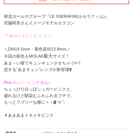
韓流ガールズグループ
『LE SSERAFIM(ルセラフィム)』
宮脇咲良
さんイメージモデルカラコン
『
M
O
L
A
K
(
モ
ラ
ク
)
』
＼DIA14.5mm・着色直径13.8mm／
最大
今回の新色もMOLAK
サイズ！
あま～い瞳でキュンキュンさせちゃう𖹭？
恋する”あまキュン”レンズが新登場❣️
P
i
n
k
B
o
m
b
–
ピ
ン
ク
ボ
ム
–
ちょっぴり白っぽシュガーピンクと、
盛れるけど馴染むふわふわ太フチで、
もっとラブリーな瞳に✧ ⋆🩰 𖹭 ˚˖
＃あまあまトキメキピンク