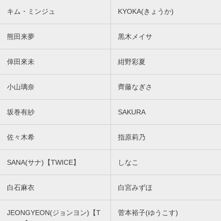
キム・ミンジュ
KYOKA(きょうか)
熊田来夢
黒木メイサ
倖田來未
紺野彩夏
小山璃奈
齊藤なぎさ
坂巻有紗
SAKURA
佐々木希
指原莉乃
SANA(サナ)【TWICE】
しなこ
白石麻衣
白宮みずほ
JEONGYEON(ジョンヨン)【T
菅本裕子(ゆうこす)