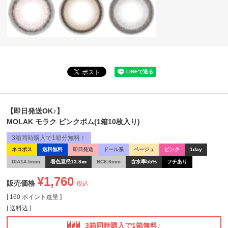
【即日発送OK♪】
MOLAK モラク ピンクボム(1箱10枚入り)
3箱同時購入で1箱分無料！
ネコポス
送料無料
即日発送
ドール系
ベージュ
ピンク
1day
DIA14.5mm
着色直径13.8㎜
BC8.6mm
含水率55%
フチあり
¥
1,760
販売価格
税込
[
160
ポイント進呈 ]
送料込
3箱同時購入で1箱無料♪