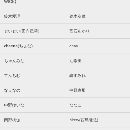
WICE】
鈴木愛理
鈴木友菜
せいせい(田向星華)
髙石あかり
chaena(ちぇな)
chay
ちゃんみな
辻希美
てんちむ
轟すみれ
なえなの
中野恵那
中野ゆいな
ななこ
南部桃伽
Nissy(西島隆弘)