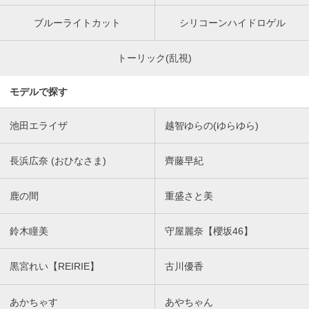
ブルーライトカット
シリコーンハイドロゲル
トーリック(乱視)
モデルで探す
池田エライザ
越智ゆらの(ゆらゆら)
長浜広奈 (おひなさま)
齊藤早紀
鹿の間
重盛さと美
鈴木瞳美
守屋麗奈【櫻坂46】
黒宮れい【REIRIE】
古川優香
あかちゃす
あやちゃん