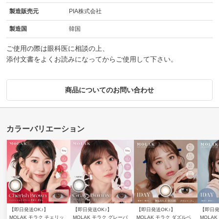
製造販売元
PIA株式会社
製造国
韓国
ご使用の際は眼科医に相談の上、
添付文書をよくお読みになってからご使用して下さい。
商品についてのお問い合わせ
【即日発送OK♪】
【即日発送OK♪】
【即日発送OK♪】
【即日発
MOLAK モラク チェリッ
MOLAK モラク グレーバ
MOLAK モラク ダズルベ
MOLA