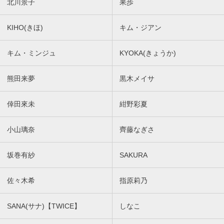
北川景子
果歩
KIHO(きほ)
キム・ジアン
キム・ミンジュ
KYOKA(きょうか)
熊田来夢
黒木メイサ
倖田來未
紺野彩夏
小山璃奈
齊藤なぎさ
坂巻有紗
SAKURA
佐々木希
指原莉乃
SANA(サナ)【TWICE】
しなこ