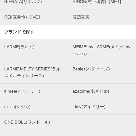
RIEHATA(リエハタ)
RINON(村上璃杏)【ME:I】
REI(直井怜)【IVE】
渡辺直美
ブランドで探す
LARME(ラルム)
MEiME! by LARME(メイメ! by
ラルム)
LARME MELTY SERIES(ラル
Betties(ベティーズ)
ムメルティシリーズ)
it mee(イットミー)
azatome(あざとめ)
cicica(シシカ)
idoly(アイドリー)
ONE DOLL(ワンドール)