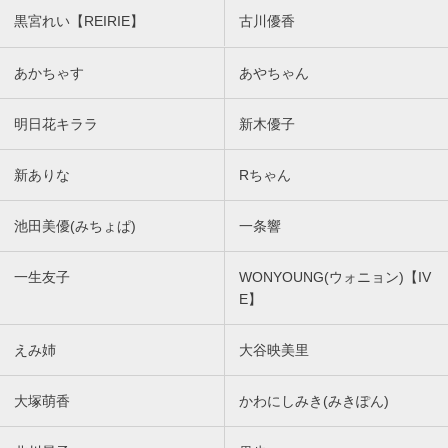
黒宮れい【REIRIE】
古川優香
あかちゃす
あやちゃん
明日花キララ
新木優子
新ありな
Rちゃん
池田美優(みちょぱ)
一条響
一生友子
WONYOUNG(ウォニョン)【IV
E】
えみ姉
大谷映美里
大塚萌香
かわにしみき(みきぽん)