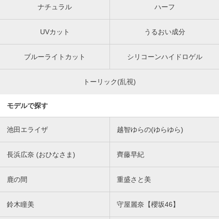
ナチュラル
ハーフ
UVカット
うるおい成分
ブルーライトカット
シリコーンハイドロゲル
トーリック(乱視)
モデルで探す
池田エライザ
越智ゆらの(ゆらゆら)
長浜広奈 (おひなさま)
齊藤早紀
鹿の間
重盛さと美
鈴木瞳美
守屋麗奈【櫻坂46】