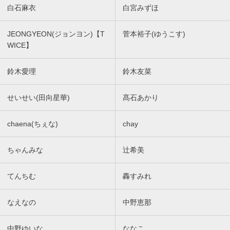
白石麻衣
白宮みずほ
JEONGYEON(ジョンヨン)【T
菅本裕子(ゆうこす)
WICE】
鈴木愛理
鈴木友菜
せいせい(田向星華)
髙石あかり
chaena(ちぇな)
chay
ちゃんみな
辻希美
てんちむ
轟すみれ
なえなの
中野恵那
中野ゆいな
ななこ