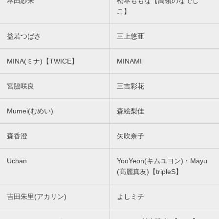
本田紗来
松本ももな【高嶺のなでし
こ】
益若つばさ
三上悠亜
MINA(ミナ)【TWICE】
MINAMI
宮脇咲良
三吉彩花
Mumei(むめい)
森絵梨佳
森香澄
矢吹奈子
Uchan
YooYeon(キムユヨン)・Mayu
(髙麗真友)【tripleS】
吉田朱里(アカリン)
よしミチ