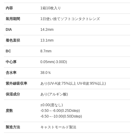
内容
1箱10枚入り
装用期間
1日使い捨てソフトコンタクトレンズ
DIA
14.2mm
着色直径
13.1mm
BC
8.7mm
中心厚
0.05mm(-3.00D)
含水率
38.0％
紫外線吸収率
あり(UV-A波:75%以上 UV-B波:95%以上)
保湿成分
あり(アルギン酸)
±0.00(度なし)
度数
-0.50～-6.00(0.25Dstep)
-6.50～-10.00(0.50Dstep)
製造方法
キャストモールド製法