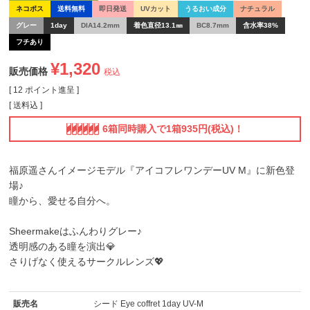
ネコポス
送料無料
即日発送
UVカット
うるおい成分
ナチュラル
グレー
1day
DIA14.2mm
着色直径13.1㎜
BC8.7mm
含水率38%
フチあり
¥
1,320
販売価格
税込
[
12
ポイント進呈 ]
送料込
6箱同時購入で1箱935円(税込)！
福原遥さんイメージモデル『アイコフレワンデーUV M』に新色登
場♪
瞳から、愛せる自分へ。
Sheermakeはふんわりグレー♪
透明感のある瞳を演出💎
さりげなく使えるサークルレンズ💖
販売名
シード Eye coffret 1day UV-M