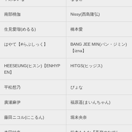
南部桃伽
Nissy(西島隆弘)
生見愛瑠(めるる)
橋本愛
はやて【#らぶしっく】
BANG JEE MIN(バン・ジミン)
【izna】
HEESEUNG(ヒスン)【ENHYP
HITGS(ヒッジス)
EN】
平松想乃
ぴょな
廣瀬麻伊
福原遥(まいんちゃん)
藤田ニコル(にこるん)
堀未央奈