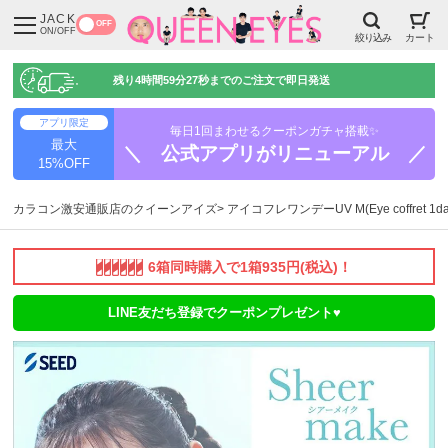
JACK
OFF
ON/OFF
絞り込み
カート
残り
4時間59分26秒
までのご注文で即日発送
アプリ限定
毎日1回まわせるクーポンガチャ搭載✨
最大
＼ 公式アプリがリニューアル ／
15%OFF
カラコン激安通販店のクイーンアイズ
アイコフレワンデーUV M(Eye coffret 1da
6箱同時購入で1箱935円(税込)！
LINE友だち登録でクーポンプレゼント♥