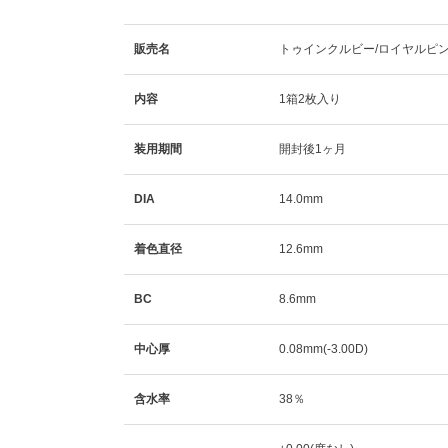
販売名
トゥインクルビー/ロイヤルピ
内容
1箱2枚入り
装用期間
開封後1ヶ月
DIA
14.0mm
着色直径
12.6mm
BC
8.6mm
中心厚
0.08mm(-3.00D)
含水率
38％