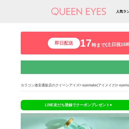
人気ラ
17
即日配送
(土日祝16時
時まで
カラコン激安通販店のクイーンアイズ
eyemake(アイメイク)
eye
LINE友だち登録でクーポンプレゼント♥