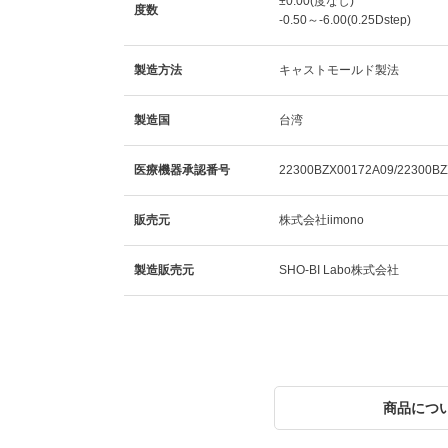
±0.00(度なし)
度数
-0.50～-6.00(0.25Dstep)
製造方法
キャストモールド製法
製造国
台湾
医療機器承認番号
22300BZX00172A09/22300B
販売元
株式会社iimono
製造販売元
SHO-BI Labo株式会社
商品につ