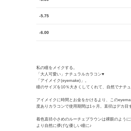
-5.75
-6.00
私の瞳をメイクする。
「大人可愛い」ナチュラルカラコン♥
「アイメイク(eyemake)」。
瞳のサイズを10％大きくしてくれて、自然でナチ
アイメイクに時間とお金をかけるより、このeyem
度ありカラコンで使用期間は1ヶ月。直径はデカ目すぎ
着色直径小さめのルーチェブラウンは裸眼のように
より自然に儚げな優しい瞳に♪