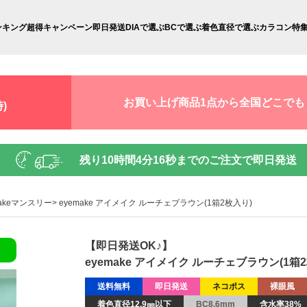
ンキング
超得キャンペーン
即日発送
DIAで選ぶ
BCで選ぶ
着色直径で選ぶ
カラコン特
お買い上げ商品1点から全国どこでも
)
残り
10時間4分15秒
までのご注文で即日発送
makeマンスリー
eyemake アイメイク ルーチェブラウン(1箱2枚入り)
【即日発送OK♪】
eyemake アイメイク ルーチェブラウン(1箱
送料無料
即日発送
ネコポス
裸眼風
着色直径12.9㎜以下
BC8.6mm
含水率38%