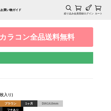
集
お買い物ガイド
絞り込み
会員登録
ログイン
カート
カラコン全品送料無料
2枚入り)
ブラウン
1ヶ月
DIA14.0mm
フチあり