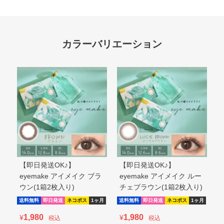
【即日発送OK♪】
【即日発送OK♪】
eyemake アイメイク ブラ
eyemake アイメイク ルー
ウン(1箱2枚入り)
チェブラウン(1箱2枚入り)
送料無料
即日発送
ネコポス
1ヶ月
送料無料
即日発送
ネコポス
1ヶ月
1,980
1,980
¥
¥
税込
税込