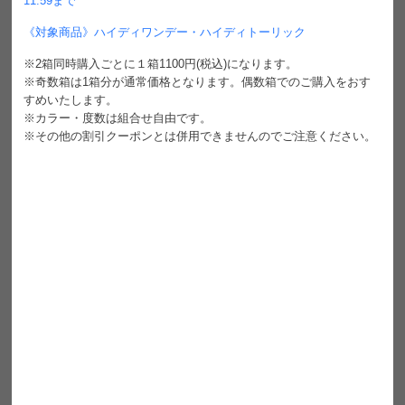
11:59まで
¥
2,310
販売価格
税込
《対象商品》ハイディワンデー・ハイディトーリック
[
21
ポイント進呈 ]
送料込
※2箱同時購入ごとに１箱1100円(税込)になります。
※奇数箱は1箱分が通常価格となります。偶数箱でのご購入をおす
2箱同時購入ごとに超得！
すめいたします。
※カラー・度数は組合せ自由です。
※その他の割引クーポンとは併用できませんのでご注意ください。
Nissyイメージモデル
HAIDEY TORIC ハイディトーリック
-視線が境界線を越えていく-
足すのではなく、引き出す
印象補正レンズ
やりすぎない、でも確実に印象が変わる。
色味・トーン・水光感を緻密に設計することで、
瞳の印象を静かに整えるカラーバリエーション🍃
✧ ソフトヴィジョン ✧
淡いニュアンスが