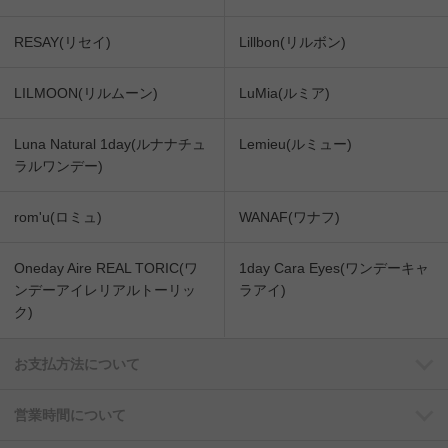
RESAY(リセイ)
Lillbon(リルボン)
LILMOON(リルムーン)
LuMia(ルミア)
Luna Natural 1day(ルナナチュ
Lemieu(ルミュー)
ラルワンデー)
rom'u(ロミュ)
WANAF(ワナフ)
Oneday Aire REAL TORIC(ワ
1day Cara Eyes(ワンデーキャ
ンデーアイレリアルトーリッ
ラアイ)
ク)
お支払方法について
営業時間について