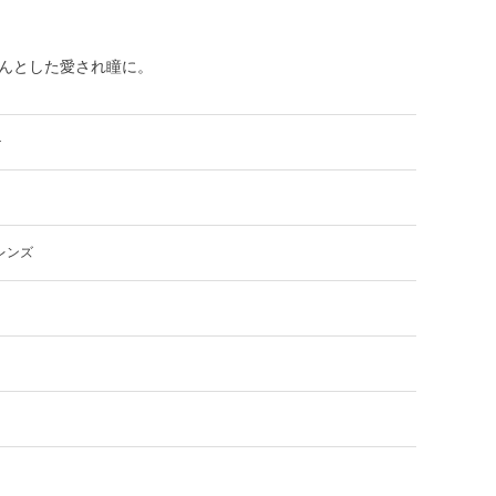
んとした愛され瞳に。
チ
レンズ