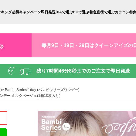
ンキング
超得キャンペーン
即日発送
DIAで選ぶ
BCで選ぶ
着色直径で選ぶ
カラコン特
毎月9日・19日・29日はクイーンアイズの
秒
残り
7時間46分7秒
までのご注文で即日発送
)
Bambi Series 1day (バンビシリーズワンデー)
リーズワンデー ミルクベージュ(1箱10枚入り)