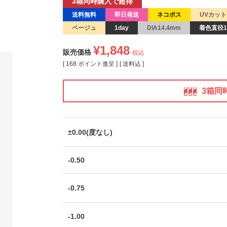
3箱同時購入で超得
送料無料
即日発送
ネコポス
UVカット
ベージュ
1day
DIA14.4mm
着色直径1
¥
1,848
販売価格
税込
[
168
ポイント進呈 ]
送料込
3箱同
±0.00(度なし)
-0.50
-0.75
-1.00