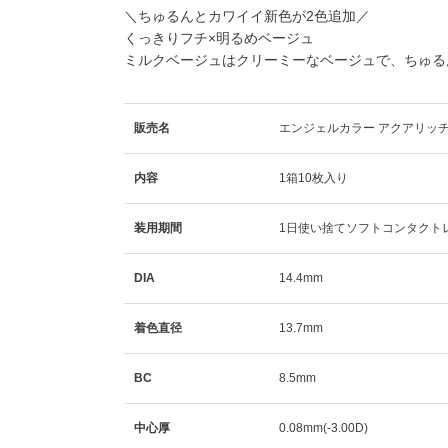
＼ちゅるんとカワイイ新色が2色追加／
くっきりフチ×明るめベージュ
ミルクベージュはクリーミーなベージュで、ちゅる
販売名
エンジェルカラー アクアリッ
内容
1箱10枚入り
装用期間
1日使い捨てソフトコンタクト
DIA
14.4mm
着色直径
13.7mm
BC
8.5mm
中心厚
0.08mm(-3.00D)