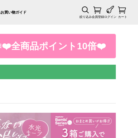
集
お買い物ガイド
絞り込み
会員登録
ログイン
カート
❤️全商品ポイント10倍❤️
日