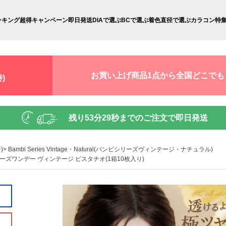
ンキング
超得キャンペーン
即日発送
DIAで選ぶ
BCで選ぶ
着色直径で選ぶ
カラコン特
お買い上げ商品1点から全国どこでも
)
残り
53分28秒
までのご注文で即日発送
)
Bambi Series Vintage・Natural(バンビシリーズヴィンテージ・ナチュラル)
ーバンビシリーズワンデー ヴィンテージ ピスタチオ(1箱10枚入り)