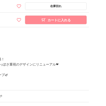
カートに入れる
場！
っぽさ重視のデザインにリニューアル❤
ブ🌿
チ