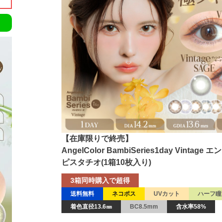
【在庫限りで終売】
AngelColor BambiSeries1day V
ピスタチオ(1箱10枚入り)
3箱同時購入で超得
送料無料
ネコポス
UVカット
ハーフ瞳
着色直径13.6㎜
BC8.5mm
含水率58%