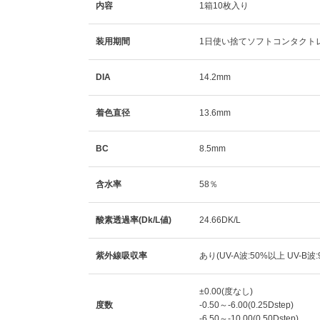
内容
1箱10枚入り
装用期間
1日使い捨てソフトコンタクト
DIA
14.2mm
着色直径
13.6mm
BC
8.5mm
含水率
58％
酸素透過率(Dk/L値)
24.66DK/L
紫外線吸収率
あり(UV-A波:50%以上 UV-B波
±0.00(度なし)
度数
-0.50～-6.00(0.25Dstep)
-6.50～-10.00(0.50Dstep)