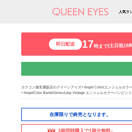
人気ラ
17
即日配送
(土日祝16時
時まで
カラコン激安通販店のクイーンアイズ
Angel Color(エンジェルカラー
AngelColor BambiSeries1day Vintage エンジェルカラ
在庫限りで終売となります。
3箱同時購入で1箱分無料♪