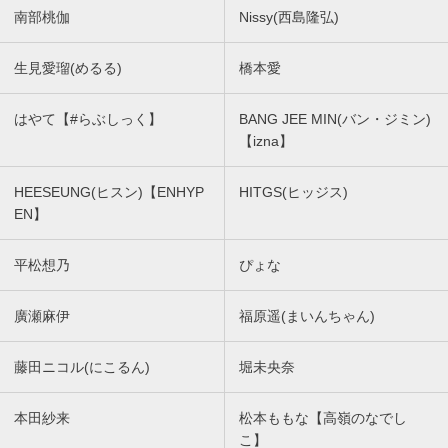
南部桃伽
Nissy(西島隆弘)
生見愛瑠(めるる)
橋本愛
はやて【#らぶしっく】
BANG JEE MIN(バン・ジミン)
【izna】
HEESEUNG(ヒスン)【ENHYP
HITGS(ヒッジス)
EN】
平松想乃
ぴょな
廣瀬麻伊
福原遥(まいんちゃん)
藤田ニコル(にこるん)
堀未央奈
本田紗来
松本ももな【高嶺のなでし
こ】