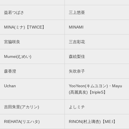
益若つばさ
三上悠亜
MINA(ミナ)【TWICE】
MINAMI
宮脇咲良
三吉彩花
Mumei(むめい)
森絵梨佳
森香澄
矢吹奈子
Uchan
YooYeon(キムユヨン)・Mayu
(髙麗真友)【tripleS】
吉田朱里(アカリン)
よしミチ
RIEHATA(リエハタ)
RINON(村上璃杏)【ME:I】