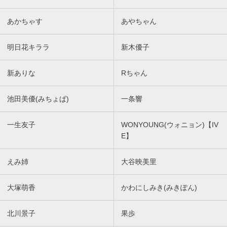
あかちゃす
あやちゃん
明日花キララ
新木優子
新ありな
Rちゃん
池田美優(みちょぱ)
一条響
一生友子
WONYOUNG(ウォニョン)【IV
E】
えみ姉
大谷映美里
大塚萌香
かわにしみき(みきぽん)
北川景子
果歩