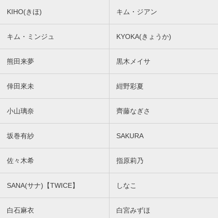
KIHO(きほ)
キム・ジアン
キム・ミンジュ
KYOKA(きょうか)
熊田来夢
黒木メイサ
倖田來未
紺野彩夏
小山璃奈
齊藤なぎさ
坂巻有紗
SAKURA
佐々木希
指原莉乃
SANA(サナ)【TWICE】
しなこ
白石麻衣
白宮みずほ