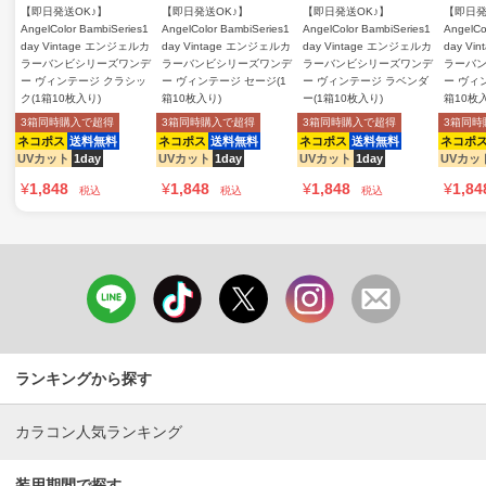
【即日発送OK♪】
【即日発送OK♪】
【即日発送OK♪】
【即日発
AngelColor BambiSeries1
AngelColor BambiSeries1
AngelColor BambiSeries1
AngelCo
day Vintage エンジェルカ
day Vintage エンジェルカ
day Vintage エンジェルカ
day V
ラーバンビシリーズワンデ
ラーバンビシリーズワンデ
ラーバンビシリーズワンデ
ラーバ
ー ヴィンテージ クラシッ
ー ヴィンテージ セージ(1
ー ヴィンテージ ラベンダ
ー ヴィ
ク(1箱10枚入り)
箱10枚入り)
ー(1箱10枚入り)
箱10枚
3箱同時購入で超得
3箱同時購入で超得
3箱同時購入で超得
3箱同時
ネコポス
送料無料
ネコポス
送料無料
ネコポス
送料無料
ネコポ
UVカット
1day
UVカット
1day
UVカット
1day
UVカッ
¥
1,848
¥
1,848
¥
1,848
¥
1,84
税込
税込
税込
ランキングから探す
カラコン人気ランキング
装用期間で探す