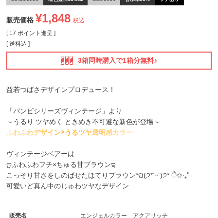
¥
1,848
販売価格
税込
[
17
ポイント進呈 ]
送料込
3箱同時購入で1箱分無料♪
益若つばさデザインプロデュース！
「バンビシリーズヴィンテージ」より
～うるり ツヤめく ときめき不可避な新色が登場～
ふ
わ
ふ
わ
デ
ザ
イ
ン
×
う
る
ツ
ヤ
透
明
感
カ
ラ
ー
ヴィンテージベアー
は
ღふわふわフチ×ちゅる甘ブラウンಇ
こっそり甘さをしのばせたほてりブラウン*ଘ(੭*ˊᵕˋ)੭* ੈ✩‧₊˚
可愛いど真ん中のじゅわツヤなデザイン
販売名
エンジェルカラー アクアリッチ