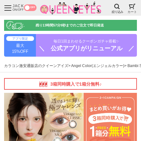
JACK
OFF
ON/OFF
絞り込み
カート
残り
13時間57分8秒
までのご注文で即日発送
アプリ限定
毎日1回まわせるクーポンガチャ搭載✨
最大
＼ 公式アプリがリニューアル ／
15%OFF
カラコン激安通販店のクイーンアイズ
Angel Color(エンジェルカラー)
Bambi
3箱同時購入で1箱分無料♪