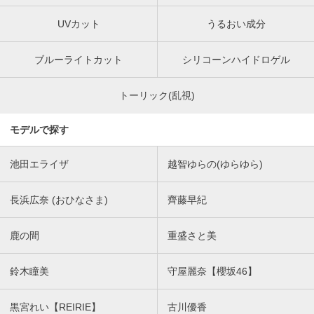
UVカット
うるおい成分
ブルーライトカット
シリコーンハイドロゲル
トーリック(乱視)
モデルで探す
池田エライザ
越智ゆらの(ゆらゆら)
長浜広奈 (おひなさま)
齊藤早紀
鹿の間
重盛さと美
鈴木瞳美
守屋麗奈【櫻坂46】
黒宮れい【REIRIE】
古川優香