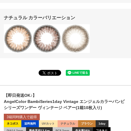
ナチュラル カラーバリエーション
【即日発送OK♪】
AngelColor BambiSeries1day Vintage エンジェルカラーバンビ
シリーズワンデー ヴィンテージ ベアー(1箱10枚入り)
3箱同時購入で超得
ネコポス
送料無料
UVカット
ナチュラル
ブラウン
1day
DIA14.2mm
着色直径13.6㎜
BC8.5mm
含水率58%
フチあり