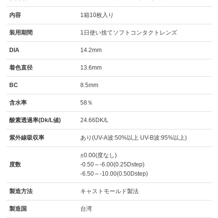
内容
1箱10枚入り
装用期間
1日使い捨てソフトコンタクトレンズ
DIA
14.2mm
着色直径
13.6mm
BC
8.5mm
含水率
58％
酸素透過率(Dk/L値)
24.66DK/L
紫外線吸収率
あり(UV-A波:50%以上 UV-B波:95%以上)
±0.00(度なし)
度数
-0.50～-6.00(0.25Dstep)
-6.50～-10.00(0.50Dstep)
製造方法
キャストモールド製法
製造国
台湾