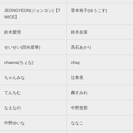
JEONGYEON(ジョンヨン)【T
菅本裕子(ゆうこす)
WICE】
鈴木愛理
鈴木友菜
せいせい(田向星華)
髙石あかり
chaena(ちぇな)
chay
ちゃんみな
辻希美
てんちむ
轟すみれ
なえなの
中野恵那
中野ゆいな
ななこ