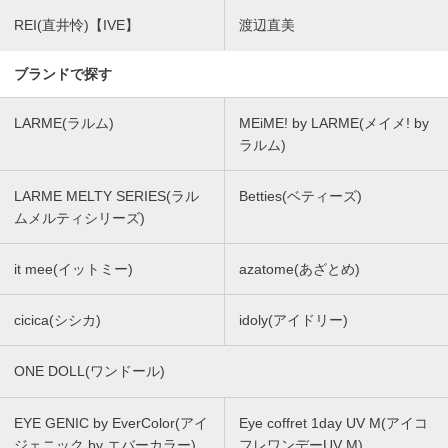
REI(直井怜)【IVE】
渡辺直美
ブランドで探す
LARME(ラルム)
MEiME! by LARME(メイメ! by
ラルム)
LARME MELTY SERIES(ラル
Betties(ベティーズ)
ムメルティシリーズ)
it mee(イットミー)
azatome(あざとめ)
cicica(シシカ)
idoly(アイドリー)
ONE DOLL(ワンドール)
EYE GENIC by EverColor(アイ
Eye coffret 1day UV M(アイコ
ジェニック by エバーカラー)
フレワンデーUV M)