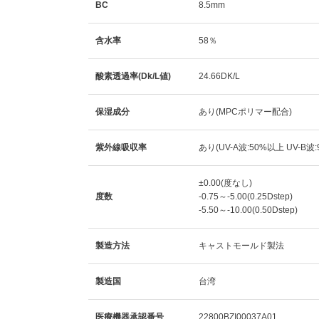
BC
8.5mm
含水率
58％
酸素透過率(Dk/L値)
24.66DK/L
保湿成分
あり(MPCポリマー配合)
紫外線吸収率
あり(UV-A波:50%以上 UV-B波
±0.00(度なし)
度数
-0.75～-5.00(0.25Dstep)
-5.50～-10.00(0.50Dstep)
製造方法
キャストモールド製法
製造国
台湾
医療機器承認番号
22800BZI00037A01