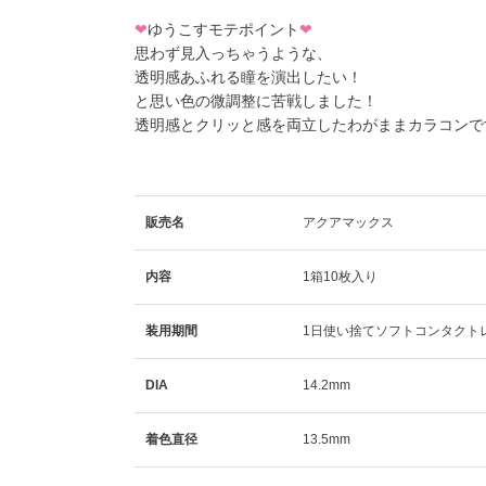
❤
ゆうこすモテポイント
❤
思わず見入っちゃうような、
透明感あふれる瞳を演出したい！
と思い色の微調整に苦戦しました！
透明感とクリッと感を両立したわがままカラコンで
販売名
アクアマックス
内容
1箱10枚入り
装用期間
1日使い捨てソフトコンタクト
DIA
14.2mm
着色直径
13.5mm