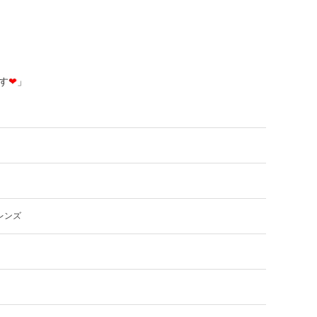
す
❤
」
レンズ