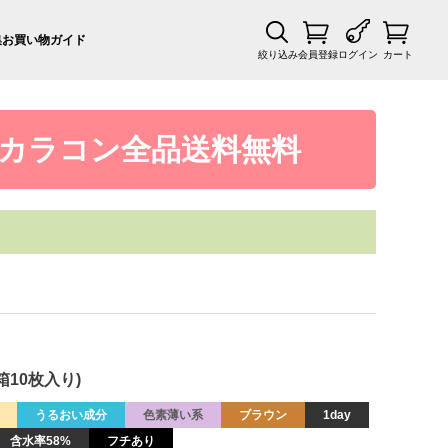
集
お買い物ガイド
絞り込み
会員登録
ログイン
カート
カラコン全品送料無料
箱10枚入り)
うるおい成分
色素薄い系
ブラウン
1day
含水率58%
フチあり