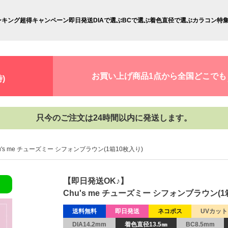
ンキング
超得キャンペーン
即日発送
DIAで選ぶ
BCで選ぶ
着色直径で選ぶ
カラコン特
お買い上げ商品1点から全国どこでも
)
只今のご注文は24時間以内に発送します。
u's me チューズミー シフォンブラウン(1箱10枚入り)
【即日発送OK♪】
Chu's me チューズミー シフォンブラウン(1
送料無料
即日発送
ネコポス
UVカット
DIA14.2mm
着色直径13.5㎜
BC8.5mm