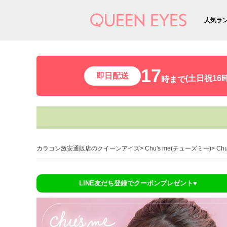
人気ラ
17
即日配送
(土日祝16時
時まで
カラコン激安通販店のクイーンアイズ
Chu's me(チューズミー)
Ch
LINE友だち登録でクーポンプレゼント♥