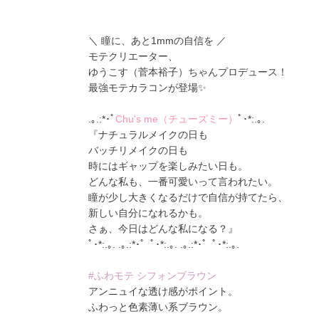
＼ 瞳に、あと1mmの自信を ／
モテクリエーター、
ゆうこす（菅本裕子）ちゃんプロデュース！
最強モテカラコンが登場✨
.｡.:*･ﾟ
Chu's me（チューズミー）
ﾟ･*:.｡.
『ナチュラルメイクの日も
バッチリメイクの日も
時にはギャップを楽しみたい日も。
どんな私も、一番可愛いって言われたい。
瞳が少し大きくなるだけで自信が持てたら、
新しい自分になれるかも。
さぁ、今日はどんな私になる？』
ﾟ･*:.｡. .｡.:*･゜ﾟ･*:.｡. .｡.:*･゜ﾟ･*:.｡.
#ふわモテ シフォンブラウン
アンニュイな透け感がポイント。
ふわっと色素薄い系ブラウン。