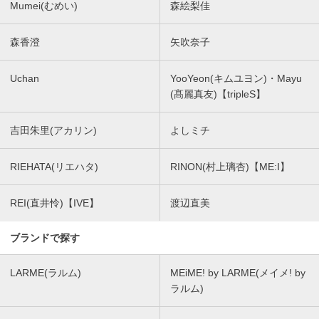
Mumei(むめい)
森絵梨佳
森香澄
矢吹奈子
Uchan
YooYeon(キムユヨン)・Mayu
(髙麗真友)【tripleS】
吉田朱里(アカリン)
よしミチ
RIEHATA(リエハタ)
RINON(村上璃杏)【ME:I】
REI(直井怜)【IVE】
渡辺直美
ブランドで探す
LARME(ラルム)
MEiME! by LARME(メイメ! by
ラルム)