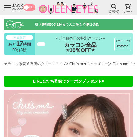
JACK
OFF
ON/OFF
絞り込み
カート
残り
9時間50分2秒
までのご注文で即日発送
本日限定
✧ゾロ目の日の特別クーポン✧
クーポンコード
17
カラコン全品
あと
時間
超得
zorome
⭐10％OFF⭐
50分2秒
カラコン激安通販店のクイーンアイズ
Chu's me(チューズミー)
Chu's me
LINE友だち登録でクーポンプレゼント♥