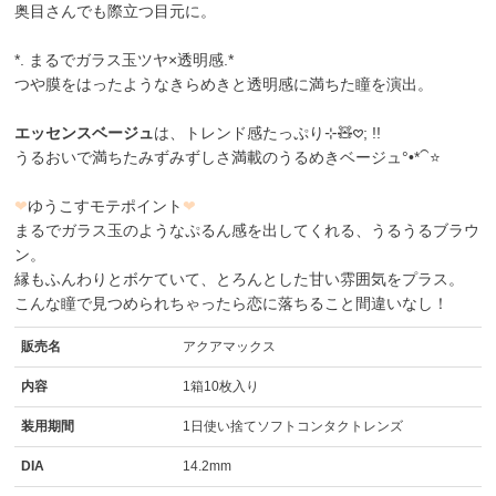
奥目さんでも際立つ目元に。
*. まるでガラス玉ツヤ×透明感.*
つや膜をはったようなきらめきと透明感に満ちた瞳を演出。
エッセンスベージュ
は、トレンド感たっぷり⊹🧸𖹭; !!
うるおいで満ちたみずみずしさ満載のうるめきベージュ°•*⁀⭐️
❤
ゆうこすモテポイント
❤
まるでガラス玉のようなぷるん感を出してくれる、うるうるブラウ
ン。
縁もふんわりとボケていて、とろんとした甘い雰囲気をプラス。
こんな瞳で見つめられちゃったら恋に落ちること間違いなし！
販売名
アクアマックス
内容
1箱10枚入り
装用期間
1日使い捨てソフトコンタクトレンズ
DIA
14.2mm