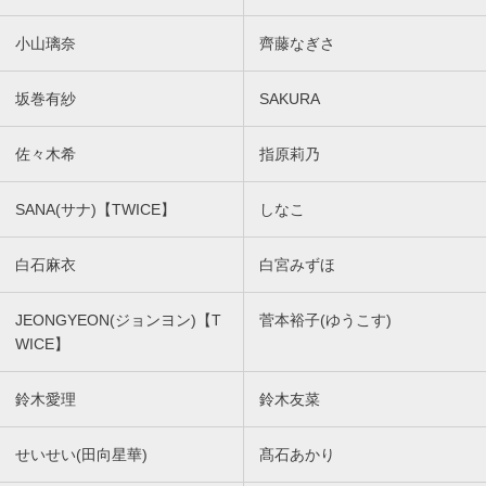
小山璃奈
齊藤なぎさ
坂巻有紗
SAKURA
佐々木希
指原莉乃
SANA(サナ)【TWICE】
しなこ
白石麻衣
白宮みずほ
JEONGYEON(ジョンヨン)【T
菅本裕子(ゆうこす)
WICE】
鈴木愛理
鈴木友菜
せいせい(田向星華)
髙石あかり