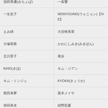
池田美優(みちょぱ)
一条響
一生友子
WONYOUNG(ウォニョン)【IV
E】
えみ姉
大谷映美里
大塚萌香
かわにしみき(みきぽん)
北川景子
果歩
KIHO(きほ)
キム・ジアン
キム・ミンジュ
KYOKA(きょうか)
熊田来夢
黒木メイサ
倖田來未
紺野彩夏