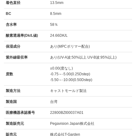
着色直径
13.5mm
BC
8.5mm
含水率
58％
酸素透過率(Dk/L値)
24.66DK/L
保湿成分
あり(MPCポリマー配合)
紫外線吸収率
あり(UV-A波:50%以上 UV-B波:95%以上)
±0.00(度なし)
度数
-0.75～-5.00(0.25Dstep)
-5.50～-10.00(0.50Dstep)
製造方法
キャストモールド製法
製造国
台湾
医療機器承認番号
22800BZI00037A01
製造販売元
Pegavision Japan株式会社
販売元
株式会社T-Garden