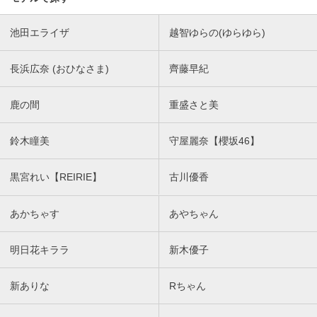
池田エライザ
越智ゆらの(ゆらゆら)
長浜広奈 (おひなさま)
齊藤早紀
鹿の間
重盛さと美
鈴木瞳美
守屋麗奈【櫻坂46】
黒宮れい【REIRIE】
古川優香
あかちゃす
あやちゃん
明日花キララ
新木優子
新ありな
Rちゃん