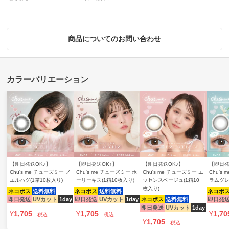
商品についてのお問い合わせ
【即日発送OK♪】
【即日発送OK♪】
【即日発送OK♪】
【即日発
Chu's me チューズミー ノ
Chu's me チューズミー ホ
Chu's me チューズミー エ
Chu's
エルハグ(1箱10枚入り)
ーリーキス(1箱10枚入り)
ッセンスベージュ(1箱10
ラムグレ
枚入り)
ネコポス
送料無料
ネコポス
送料無料
ネコポ
即日発送
UVカット
1day
即日発送
UVカット
1day
ネコポス
送料無料
即日発
即日発送
UVカット
1day
¥
1,705
¥
1,705
¥
1,70
税込
税込
¥
1,705
税込