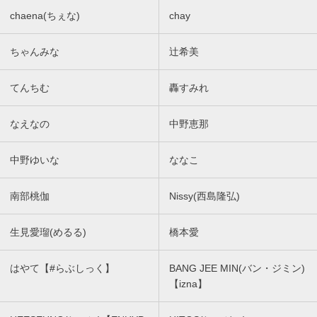
chaena(ちぇな)
chay
ちゃんみな
辻希美
てんちむ
轟すみれ
なえなの
中野恵那
中野ゆいな
ななこ
南部桃伽
Nissy(西島隆弘)
生見愛瑠(めるる)
橋本愛
はやて【#らぶしっく】
BANG JEE MIN(バン・ジミン)
【izna】