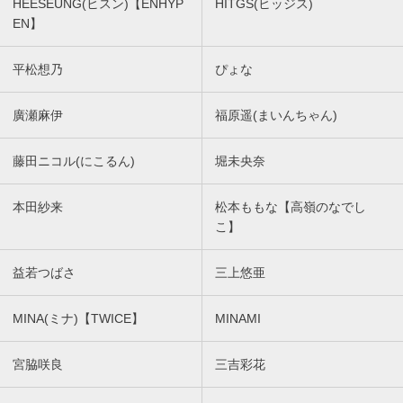
HEESEUNG(ヒスン)【ENHYP
HITGS(ヒッジス)
EN】
平松想乃
ぴょな
廣瀬麻伊
福原遥(まいんちゃん)
藤田ニコル(にこるん)
堀未央奈
本田紗来
松本ももな【高嶺のなでし
こ】
益若つばさ
三上悠亜
MINA(ミナ)【TWICE】
MINAMI
宮脇咲良
三吉彩花