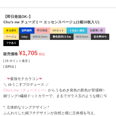
【即日発送OK♪】
Chu's me チューズミー エッセンスベージュ(1箱10枚入り)
ネコポス
送料無料
即日発送
UVカット
うるおい成分
色素薄い系
ベージュ
1day
DIA14.2mm
着色直径13.5㎜
BC8.5mm
含水率58%
フチあり
¥
1,705
販売価格
税込
[
16
ポイント進呈 ]
送料込
❤
最強モテカラコン
❤
＼ ゆうこすプロデュース ／
Chu's me（チューズミー）
からうるめき発色の新色が登場🆕✨
細リング×繊細ドットカラーで、まるでガラス玉のような瞳に🫧
*. 立体的なリングデザイン.*
ふんわりした細フチデザインが自然と瞳に立体感を与え、