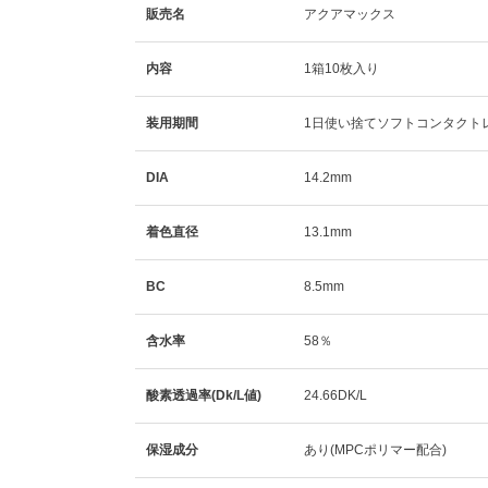
販売名
アクアマックス
内容
1箱10枚入り
装用期間
1日使い捨てソフトコンタクト
DIA
14.2mm
着色直径
13.1mm
BC
8.5mm
含水率
58％
酸素透過率(Dk/L値)
24.66DK/L
保湿成分
あり(MPCポリマー配合)