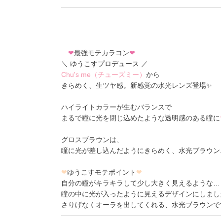
❤
最強モテカラコン
❤
＼ ゆうこすプロデュース ／
Chu's me（チューズミー）
から
きらめく、生ツヤ感。新感覚の水光レンズ登場✨
ハイライトカラーが生むバランスで
まるで瞳に光を閉じ込めたような透明感のある瞳に
グロスブラウン
は、
瞳に光が差し込んだようにきらめく、水光ブラウン
❤
ゆうこすモテポイント
❤
自分の瞳がキラキラして少し大きく見えるような…
瞳の中に光が入ったように見えるデザインにしまし
さりげなくオーラを出してくれる、水光ブラウンです