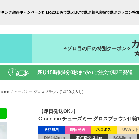
ンキング
超得キャンペーン
即日発送
DIAで選ぶ
BCで選ぶ
着色直径で選ぶ
カラコン特
✧ゾロ目の日の特別クーポン✧
秒
残り
15時間3分59秒
までのご注文で即日発送
u's me チューズミー グロスブラウン(1箱10枚入り)
【即日発送OK♪】
Chu's me チューズミー グロスブラウン(1箱
送料無料
即日発送
ネコポス
UVカット
DIA14.2mm
着色直径13.1㎜
BC8.5mm