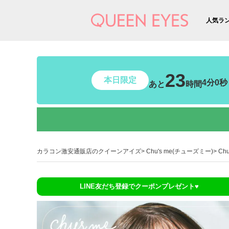
人気ラ
23
本日限定
3分59
あと
時間
カラコン激安通販店のクイーンアイズ
Chu's me(チューズミー)
Ch
LINE友だち登録でクーポンプレゼント♥