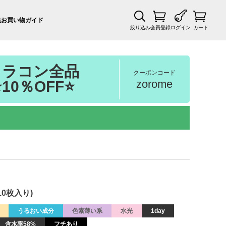
集
お買い物ガイド
絞り込み
会員登録
ログイン
カート
カラコン全品
クーポンコード
zorome
⭐10％OFF⭐
10枚入り)
うるおい成分
色素薄い系
水光
1day
含水率58%
フチあり