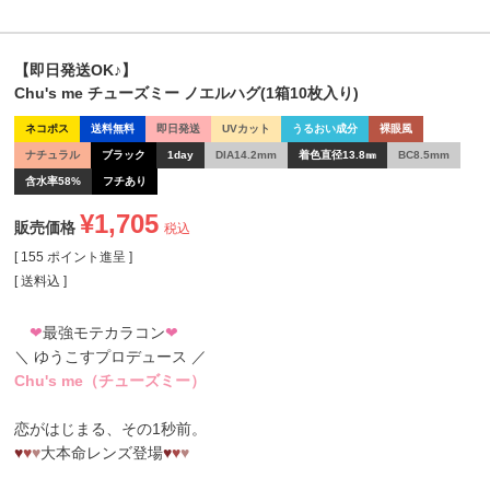
【即日発送OK♪】
Chu's me チューズミー ノエルハグ(1箱10枚入り)
ネコポス
送料無料
即日発送
UVカット
うるおい成分
裸眼風
ナチュラル
ブラック
1day
DIA14.2mm
着色直径13.8㎜
BC8.5mm
含水率58%
フチあり
¥
1,705
販売価格
税込
[
155
ポイント進呈 ]
送料込
❤
最強モテカラコン
❤
＼ ゆうこすプロデュース ／
Chu's me（チューズミー）
恋がはじまる、その1秒前。
♥
♥
♥
大本命レンズ登場
♥
♥
♥