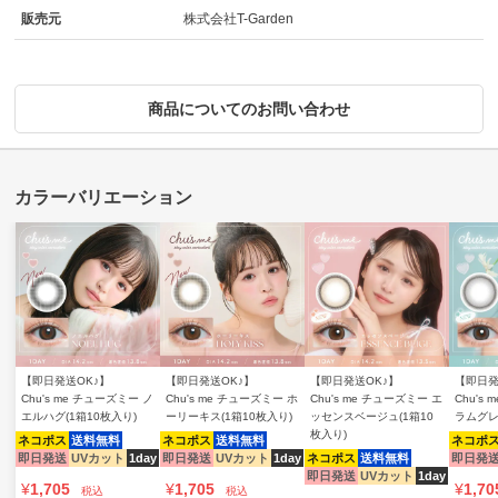
販売元
株式会社T-Garden
商品についてのお問い合わせ
【即日発送OK♪】
【即日発送OK♪】
【即日発送OK♪】
【即日発
Chu's me チューズミー ノ
Chu's me チューズミー ホ
Chu's me チューズミー エ
Chu's
エルハグ(1箱10枚入り)
ーリーキス(1箱10枚入り)
ッセンスベージュ(1箱10
ラムグレ
枚入り)
ネコポス
送料無料
ネコポス
送料無料
ネコポ
即日発送
UVカット
1day
即日発送
UVカット
1day
ネコポス
送料無料
即日発
即日発送
UVカット
1day
¥
1,705
¥
1,705
¥
1,70
税込
税込