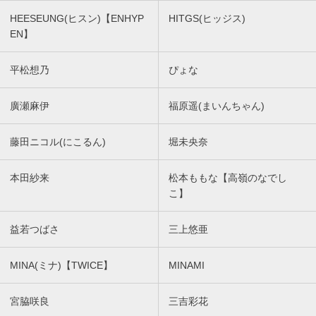
HEESEUNG(ヒスン)【ENHYP
HITGS(ヒッジス)
EN】
平松想乃
ぴょな
廣瀬麻伊
福原遥(まいんちゃん)
藤田ニコル(にこるん)
堀未央奈
本田紗来
松本ももな【高嶺のなでし
こ】
益若つばさ
三上悠亜
MINA(ミナ)【TWICE】
MINAMI
宮脇咲良
三吉彩花