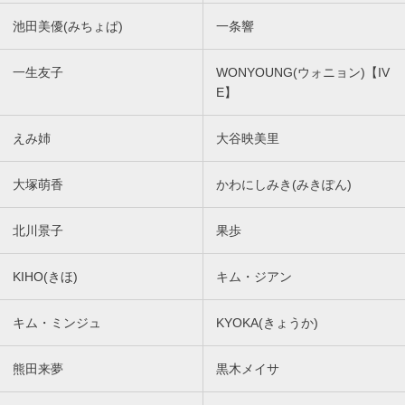
池田美優(みちょぱ)
一条響
一生友子
WONYOUNG(ウォニョン)【IV
E】
えみ姉
大谷映美里
大塚萌香
かわにしみき(みきぽん)
北川景子
果歩
KIHO(きほ)
キム・ジアン
キム・ミンジュ
KYOKA(きょうか)
熊田来夢
黒木メイサ