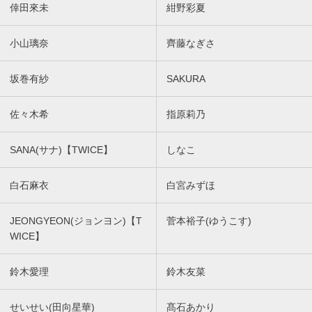
倖田來未
紺野彩夏
小山璃奈
齊藤なぎさ
坂巻有紗
SAKURA
佐々木希
指原莉乃
SANA(サナ)【TWICE】
しなこ
白石麻衣
白宮みずほ
JEONGYEON(ジョンヨン)【T
菅本裕子(ゆうこす)
WICE】
鈴木愛理
鈴木友菜
せいせい(田向星華)
髙石あかり