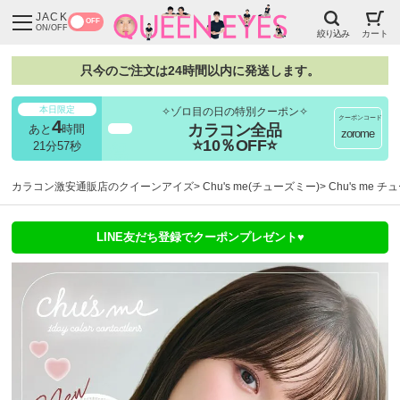
JACK
OFF
ON/OFF
絞り込み
カート
只今のご注文は24時間以内に発送します。
本日限定
✧ゾロ目の日の特別クーポン✧
クーポンコード
4
カラコン全品
あと
時間
超得
zorome
⭐10％OFF⭐
21分56秒
カラコン激安通販店のクイーンアイズ
Chu's me(チューズミー)
Chu's me 
LINE友だち登録でクーポンプレゼント♥