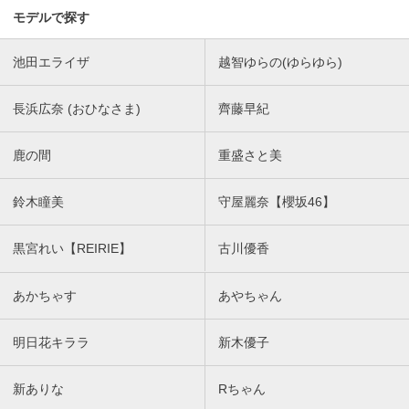
モデルで探す
池田エライザ
越智ゆらの(ゆらゆら)
長浜広奈 (おひなさま)
齊藤早紀
鹿の間
重盛さと美
鈴木瞳美
守屋麗奈【櫻坂46】
黒宮れい【REIRIE】
古川優香
あかちゃす
あやちゃん
明日花キララ
新木優子
新ありな
Rちゃん