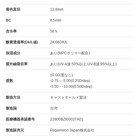
着色直径
13.8mm
BC
8.5mm
含水率
58％
酸素透過率(Dk/L値)
24.66DK/L
保湿成分
あり(MPCポリマー配合)
紫外線吸収率
あり(UV-A波:50%以上 UV-B波:95%以上)
±0.00(度なし)
度数
-0.75～-5.00(0.25Dstep)
-5.50～-10.00(0.50Dstep)
製造方法
キャストモールド製法
製造国
台湾
医療機器承認番号
22800BZI00037A01
製造販売元
Pegavision Japan株式会社