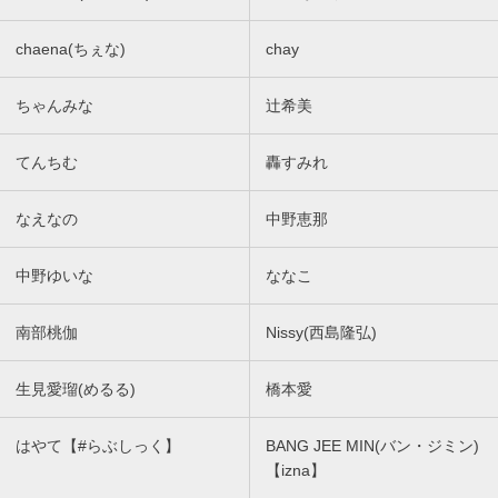
chaena(ちぇな)
chay
ちゃんみな
辻希美
てんちむ
轟すみれ
なえなの
中野恵那
中野ゆいな
ななこ
南部桃伽
Nissy(西島隆弘)
生見愛瑠(めるる)
橋本愛
はやて【#らぶしっく】
BANG JEE MIN(バン・ジミン)
【izna】