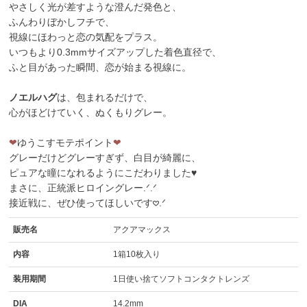
やさしく光が差すような澄んだ発色と、
ふんわりぼかしフチで、
視線にほわっと恋の気配をプラス。
いつもより0.3mmサイズアップした着色直径で、
ふと目があった瞬間、恋が始まる視線に。
ノエルハグ
は、包まれるだけで、
心がほどけていく、ぬくもりグレー。
❤
ゆうこすモテポイント
❤
グレーだけどグレーすぎず、白目が綺麗に、
ピュアな瞳になれるようにこだわりました♥
まさに、正統派ヒロイングレー.ᐟ.ᐟ
接近戦に、ぜひ使ってほしいです𖹭.ᐟ
販売名
アクアマックス
内容
1箱10枚入り
装用期間
1日使い捨てソフトコンタクトレンズ
DIA
14.2mm