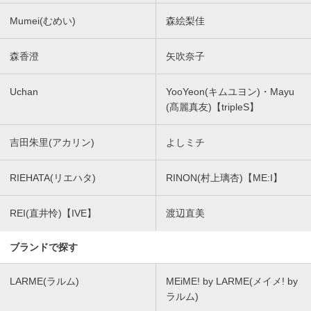
Mumei(むめい)
森絵梨佳
森香澄
矢吹奈子
Uchan
YooYeon(キムユヨン)・Mayu
(髙麗真友)【tripleS】
吉田朱里(アカリン)
よしミチ
RIEHATA(リエハタ)
RINON(村上璃杏)【ME:I】
REI(直井怜)【IVE】
渡辺直美
ブランドで探す
LARME(ラルム)
MEiME! by LARME(メイメ! by
ラルム)