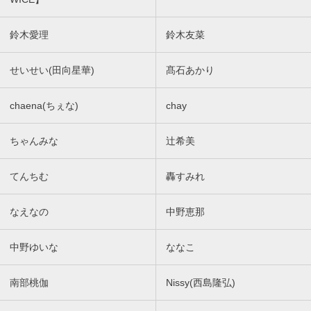
鈴木愛理
鈴木友菜
せいせい(田向星華)
髙石あかり
chaena(ちぇな)
chay
ちゃんみな
辻希美
てんちむ
轟すみれ
なえなの
中野恵那
中野ゆいな
ななこ
南部桃伽
Nissy(西島隆弘)