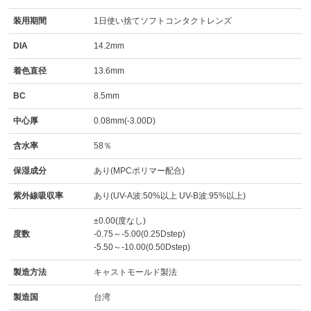
装用期間
1日使い捨てソフトコンタクトレンズ
DIA
14.2mm
着色直径
13.6mm
BC
8.5mm
中心厚
0.08mm(-3.00D)
含水率
58％
保湿成分
あり(MPCポリマー配合)
紫外線吸収率
あり(UV-A波:50%以上 UV-B波:95%以上)
±0.00(度なし)
度数
-0.75～-5.00(0.25Dstep)
-5.50～-10.00(0.50Dstep)
製造方法
キャストモールド製法
製造国
台湾