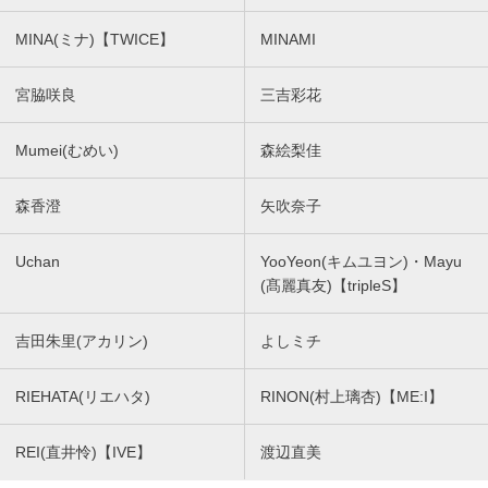
MINA(ミナ)【TWICE】
MINAMI
宮脇咲良
三吉彩花
Mumei(むめい)
森絵梨佳
森香澄
矢吹奈子
Uchan
YooYeon(キムユヨン)・Mayu
(髙麗真友)【tripleS】
吉田朱里(アカリン)
よしミチ
RIEHATA(リエハタ)
RINON(村上璃杏)【ME:I】
REI(直井怜)【IVE】
渡辺直美