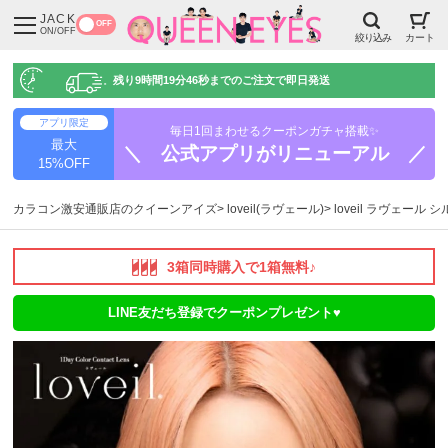
JACK
OFF
ON/OFF
絞り込み
カート
残り
9時間19分45秒
までのご注文で即日発送
アプリ限定
毎日1回まわせるクーポンガチャ搭載✨
最大
＼ 公式アプリがリニューアル ／
15%OFF
カラコン激安通販店のクイーンアイズ
loveil(ラヴェール)
loveil ラヴェール
3箱同時購入で1箱無料♪
LINE友だち登録でクーポンプレゼント♥