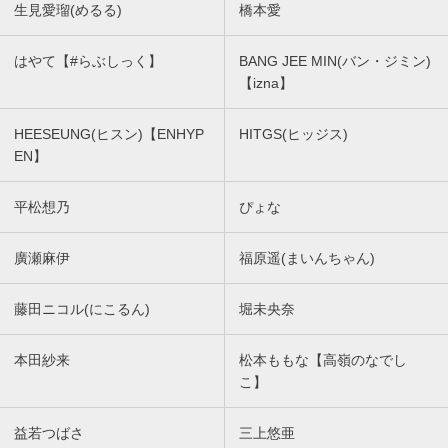
生見愛瑠(めるる)
橋本愛
はやて【#らぶしっく】
BANG JEE MIN(バン・ジミン)
【izna】
HEESEUNG(ヒスン)【ENHYP
HITGS(ヒッジス)
EN】
平松想乃
ぴょな
廣瀬麻伊
福原遥(まいんちゃん)
藤田ニコル(にこるん)
堀未央奈
本田紗来
松本ももな【高嶺のなでし
こ】
益若つばさ
三上悠亜