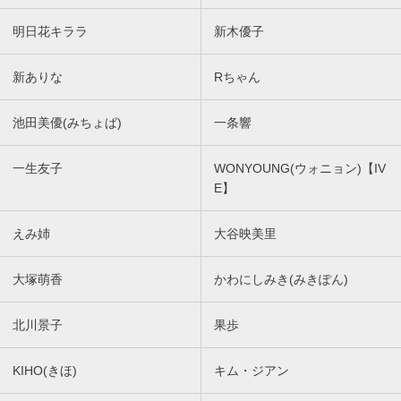
明日花キララ
新木優子
新ありな
Rちゃん
池田美優(みちょぱ)
一条響
一生友子
WONYOUNG(ウォニョン)【IV
E】
えみ姉
大谷映美里
大塚萌香
かわにしみき(みきぽん)
北川景子
果歩
KIHO(きほ)
キム・ジアン