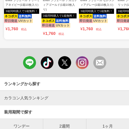
loveil ラヴェール ドリーミ
loveil ラヴェール アルカデ
loveil ラヴェール セレステ
lovei
アネイビー(1箱10枚入り)
ィアゴールド(1箱10枚入
ィアグレー(1箱10枚入り)
リック(
り)
3箱同時購入で1箱無料！
3箱同時購入で1箱無料！
3箱同時
3箱同時購入で1箱無料！
ネコポス
送料無料
ネコポス
送料無料
ネコポ
即日発送
UVカット
ネコポス
送料無料
即日発送
UVカット
即日発
即日発送
UVカット
¥
1,760
¥
1,760
¥
1,76
税込
税込
¥
1,760
税込
ランキングから探す
カラコン人気ランキング
装用期間で探す
ワンデー
2週間
1ヶ月