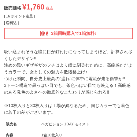
¥
1,760
販売価格
税込
[
16
ポイント進呈 ]
送料込
3箱同時購入で1箱無料♪
吸い込まれそうな瞳に目が釘付けになってしまうほど、計算され尽
くしたデザイン!!
浅めの黒いギザギザのフチはより瞳に馴染むために、高級感ただよ
うカラーで、女としての魅力を数段格上げ♪
つけた瞬間、自分史上最高の“盛れ”に体中に電流が走る衝撃が!!
3トーン構造で黒っぽい目でも、茶色っぽい目でも映える！高級感
のある発色のよさへの徹底的なこだわりが感じられる!!
※10枚入りと30枚入りは工場が異なるため、同じカラーでも着色
に若干の差がございます。
販売名
ペガビジョン 1DAY モイスト
内容
1箱10枚入り