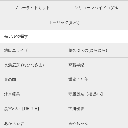
ブルーライトカット
シリコーンハイドロゲル
トーリック(乱視)
モデルで探す
池田エライザ
越智ゆらの(ゆらゆら)
長浜広奈 (おひなさま)
齊藤早紀
鹿の間
重盛さと美
鈴木瞳美
守屋麗奈【櫻坂46】
黒宮れい【REIRIE】
古川優香
あかちゃす
あやちゃん