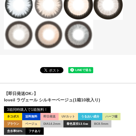
【即日発送OK♪】
loveil ラヴェール シルキーベージュ(1箱10枚入り)
3箱同時購入で1箱無料！
ネコポス
送料無料
即日発送
UVカット
うるおい成分
ハーフ瞳
ブラウン
ベージュ
DIA14.2mm
着色直径13.6㎜
BC8.5mm
含水率58%
フチあり