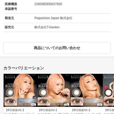
医療機器
22800BZI00037000
承認番号
製造元
Pegavision Japan 株式会社
販売元
株式会社T-Garden
商品についてのお問い合わせ
【即日発送OK♪】
【即日発送OK♪】
【即日発送OK♪】
【即日発