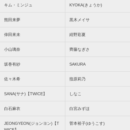
キム・ミンジュ
KYOKA(きょうか)
熊田来夢
黒木メイサ
倖田來未
紺野彩夏
小山璃奈
齊藤なぎさ
坂巻有紗
SAKURA
佐々木希
指原莉乃
SANA(サナ)【TWICE】
しなこ
白石麻衣
白宮みずほ
JEONGYEON(ジョンヨン)【T
菅本裕子(ゆうこす)
WICE】