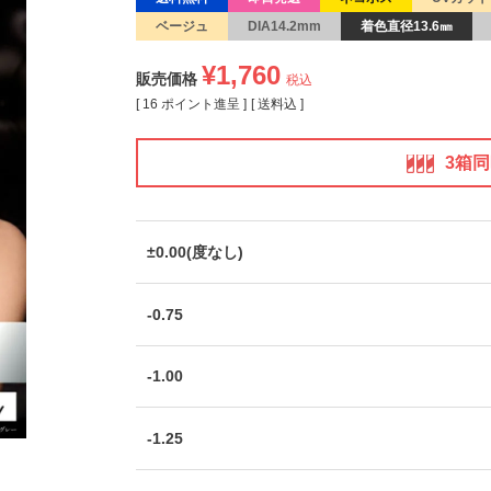
ベージュ
DIA14.2mm
着色直径13.6㎜
¥
1,760
販売価格
税込
[
16
ポイント進呈 ]
送料込
3箱
±0.00(度なし)
-0.75
-1.00
-1.25