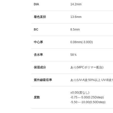
DIA
14.2mm
着色直径
13.6mm
BC
8.5mm
中心厚
0.08mm(-3.00D)
含水率
58％
保湿成分
あり(MPCポリマー配合)
紫外線吸収率
あり(UV-A波:50%以上 UV-B波
±0.00(度なし)
度数
-0.75～-5.00(0.25Dstep)
-5.50～-10.00(0.50Dstep)