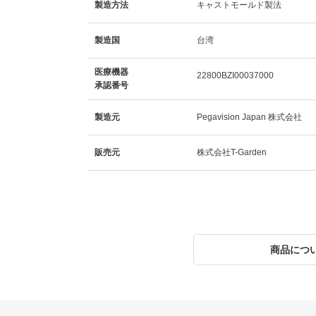
製造方法
キャストモールド製法
製造国
台湾
医療機器
22800BZI00037000
承認番号
製造元
Pegavision Japan 株式会社
販売元
株式会社T-Garden
商品につ