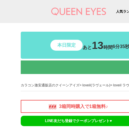
人気ラ
13
本日限定
6分33
あと
時間
カラコン激安通販店のクイーンアイズ
loveil(ラヴェール)
loveil
3箱同時購入で1箱無料♪
LINE友だち登録でクーポンプレゼント♥