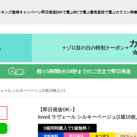
ンキング
超得キャンペーン
即日発送
DIAで選ぶ
BCで選ぶ
着色直径で選ぶ
カラコン特
✧ゾロ目の日の特別クーポン✧
秒
残り
5時間6分33秒
までのご注文で即日発送
 ラヴェール シルキーベージュ(1箱10枚入り)
【即日発送OK♪】
loveil ラヴェール シルキーベージュ(1箱10枚
3箱同時購入で1箱無料！
送料無料
即日発送
ネコポス
UVカット