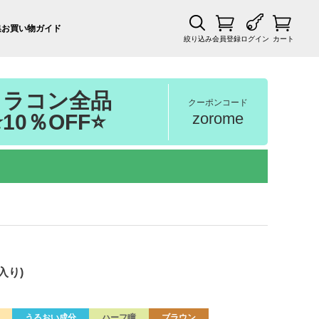
集
お買い物ガイド
絞り込み
会員登録
ログイン
カート
カラコン全品
クーポンコード
zorome
⭐10％OFF⭐
入り)
うるおい成分
ハーフ瞳
ブラウン