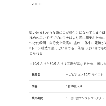
-10.00
吸い込まれそうな瞳に目が釘付けになってしまうほど
浅めの黒いギザギザのフチはより瞳に馴染むために
つけた瞬間、自分史上最高の“盛れ”に体中に電流が走
3トーン構造で黒っぽい目でも、茶色っぽい目でも
じられる!!
※10枚入りと30枚入りは工場が異なるため、同じ
販売名
ペガビジョン 1DAY モイスト
内容
1箱10枚入り
装用期間
1日使い捨てソフトコンタクト