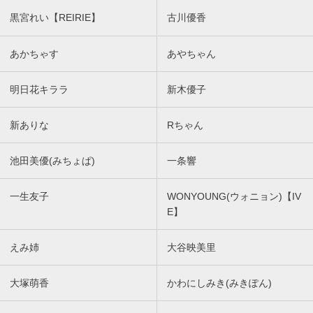
黒宮れい【REIRIE】
古川優香
あかちゃす
あやちゃん
明日花キララ
新木優子
新ありな
Rちゃん
池田美優(みちょぱ)
一条響
一生友子
WONYOUNG(ウォニョン)【IV
E】
えみ姉
大谷映美里
大塚萌香
かわにしみき(みきぽん)