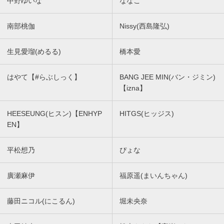
中野ゆいな
ななこ
南部桃伽
Nissy(西島隆弘)
生見愛瑠(めるる)
橋本愛
はやて【#らぶしっく】
BANG JEE MIN(バン・ジミン)
【izna】
HEESEUNG(ヒスン)【ENHYP
HITGS(ヒッジス)
EN】
平松想乃
ぴょな
廣瀬麻伊
福原遥(まいんちゃん)
藤田ニコル(にこるん)
堀未央奈