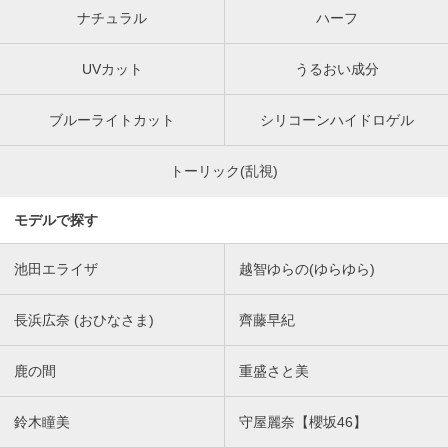
ナチュラル
ハーフ
UVカット
うるおい成分
ブルーライトカット
シリコーンハイドロゲル
トーリック(乱視)
モデルで探す
池田エライザ
越智ゆらの(ゆらゆら)
長浜広奈 (おひなさま)
齊藤早紀
鹿の間
重盛さと美
鈴木瞳美
守屋麗奈【櫻坂46】