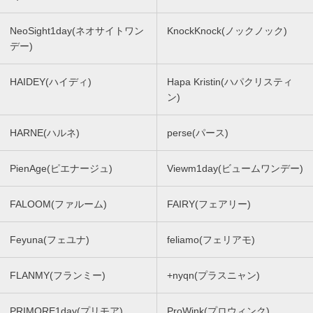
NeoSight1day(ネオサイトワン
KnockKnock(ノックノック)
デー)
HAIDEY(ハイディ)
Hapa Kristin(ハパクリスティ
ン)
HARNE(ハルネ)
perse(パース)
PienAge(ピエナージュ)
Viewm1day(ビュームワンデー)
FALOOM(ファルーム)
FAIRY(フェアリー)
Feyuna(フェユナ)
feliamo(フェリアモ)
FLANMY(フランミー)
+nyqn(プラスニャン)
PRIMORE1day(プリモア)
ProWink(プロウィンク)