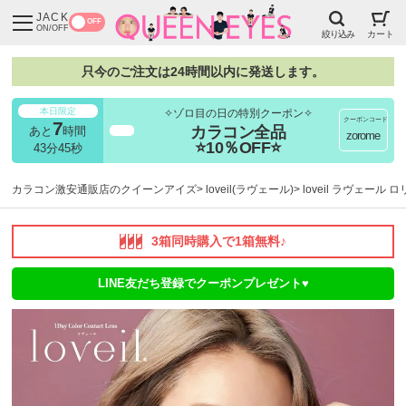
JACK
OFF
ON/OFF
絞り込み
カート
只今のご注文は24時間以内に発送します。
本日限定
✧ゾロ目の日の特別クーポン✧
クーポンコード
7
カラコン全品
あと
時間
超得
zorome
⭐10％OFF⭐
43分43秒
カラコン激安通販店のクイーンアイズ
loveil(ラヴェール)
loveil ラヴェール
3箱同時購入で1箱無料♪
LINE友だち登録でクーポンプレゼント♥