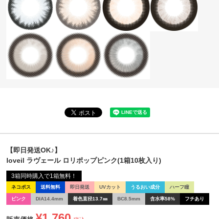
【即日発送OK♪】
loveil ラヴェール ロリポップピンク(1箱10枚入り)
3箱同時購入で1箱無料！
ネコポス
送料無料
即日発送
UVカット
うるおい成分
ハーフ瞳
ピンク
DIA14.4mm
着色直径13.7㎜
BC8.5mm
含水率58%
フチあり
¥
1,760