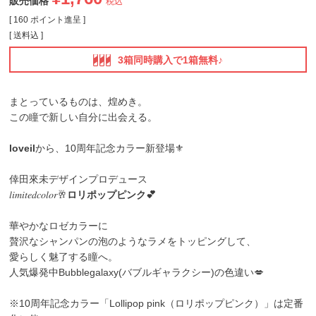
販売価格
税込
[
160
ポイント進呈 ]
送料込
3箱同時購入で1箱無料♪
まとっているものは、煌めき。
この瞳で新しい自分に出会える。
loveil
から、10周年記念カラー新登場⚜️
倖田來未デザインプロデュース
𝑙𝑖𝑚𝑖𝑡𝑒𝑑𝑐𝑜𝑙𝑜𝑟🥂
ロリポップピンク💕
華やかなロゼカラーに
贅沢なシャンパンの泡のようなラメをトッピングして、
愛らしく魅了する瞳へ。
人気爆発中Bubblegalaxy(バブルギャラクシー)の色違い💋
※10周年記念カラー「Lollipop pink（ロリポップピンク）」は定番