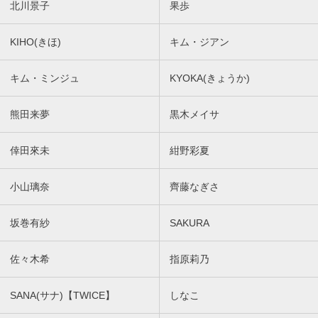
北川景子
果歩
KIHO(きほ)
キム・ジアン
キム・ミンジュ
KYOKA(きょうか)
熊田来夢
黒木メイサ
倖田來未
紺野彩夏
小山璃奈
齊藤なぎさ
坂巻有紗
SAKURA
佐々木希
指原莉乃
SANA(サナ)【TWICE】
しなこ