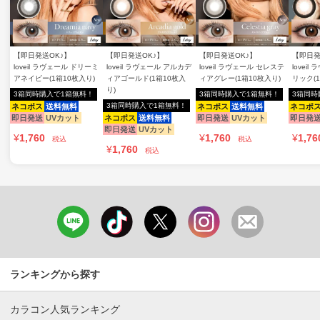
【即日発送OK♪】
【即日発送OK♪】
【即日発送OK♪】
【即日発
loveil ラヴェール ドリーミ
loveil ラヴェール アルカデ
loveil ラヴェール セレステ
lovei
アネイビー(1箱10枚入り)
ィアゴールド(1箱10枚入
ィアグレー(1箱10枚入り)
リック(
り)
3箱同時購入で1箱無料！
3箱同時購入で1箱無料！
3箱同時
3箱同時購入で1箱無料！
ネコポス
送料無料
ネコポス
送料無料
ネコポ
即日発送
UVカット
ネコポス
送料無料
即日発送
UVカット
即日発
即日発送
UVカット
¥
1,760
¥
1,760
¥
1,76
税込
税込
¥
1,760
税込
ランキングから探す
カラコン人気ランキング