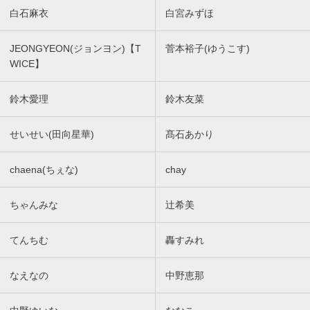
白石麻衣
白宮みずほ
JEONGYEON(ジョンヨン)【T
菅本裕子(ゆうこす)
WICE】
鈴木愛理
鈴木友菜
せいせい(田向星華)
髙石あかり
chaena(ちぇな)
chay
ちゃんみな
辻希美
てんちむ
轟すみれ
なえなの
中野恵那