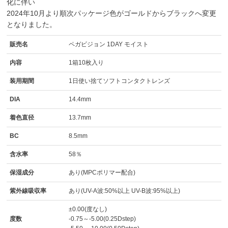
化に伴い
2024年10月より順次パッケージ色がゴールドからブラックへ変更
となりました。
販売名
ペガビジョン 1DAY モイスト
内容
1箱10枚入り
装用期間
1日使い捨てソフトコンタクトレンズ
DIA
14.4mm
着色直径
13.7mm
BC
8.5mm
含水率
58％
保湿成分
あり(MPCポリマー配合)
紫外線吸収率
あり(UV-A波:50%以上 UV-B波:95%以上)
±0.00(度なし)
度数
-0.75～-5.00(0.25Dstep)