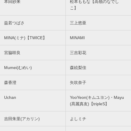
本田紗来
松本ももな【高嶺のなでし
こ】
益若つばさ
三上悠亜
MINA(ミナ)【TWICE】
MINAMI
宮脇咲良
三吉彩花
Mumei(むめい)
森絵梨佳
森香澄
矢吹奈子
Uchan
YooYeon(キムユヨン)・Mayu
(髙麗真友)【tripleS】
吉田朱里(アカリン)
よしミチ