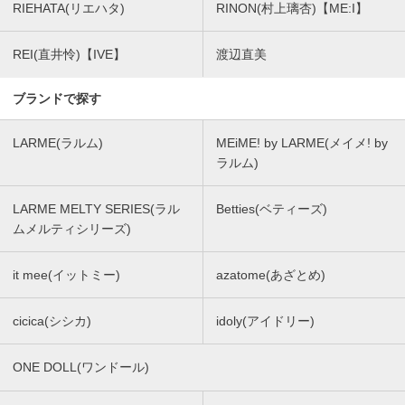
RIEHATA(リエハタ)
RINON(村上璃杏)【ME:I】
REI(直井怜)【IVE】
渡辺直美
ブランドで探す
LARME(ラルム)
MEiME! by LARME(メイメ! by
ラルム)
LARME MELTY SERIES(ラル
Betties(ベティーズ)
ムメルティシリーズ)
it mee(イットミー)
azatome(あざとめ)
cicica(シシカ)
idoly(アイドリー)
ONE DOLL(ワンドール)