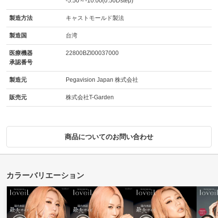
-5.50～-10.00(0.50Dstep)
製造方法
キャストモールド製法
製造国
台湾
医療機器
22800BZI00037000
承認番号
製造元
Pegavision Japan 株式会社
販売元
株式会社T-Garden
商品についてのお問い合わせ