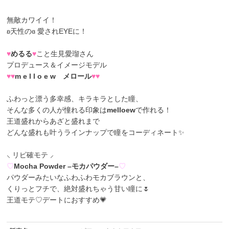
無敵カワイイ！
ʚ天性のɞ 愛されEYEに！
♥
めるる
♥
こと生見愛瑠さん
プロデュース＆イメージモデル
♥♥
m e l l o e w メロール
♥♥
ふわっと漂う多幸感、キラキラとした瞳、
そんな多くの人が憧れる印象は
melloew
で作れる！
王道盛れからあざと盛れまで
どんな盛れも叶うラインナップで瞳をコーディネート✨
⸜ リピ確モテ ⸝
♡
Mocha Powder –モカパウダー–
♡
パウダーみたいなふわふわモカブラウンと、
くりっとフチで、絶対盛れちゃう甘い瞳に🌷
王道モテ♡デートにおすすめ💗