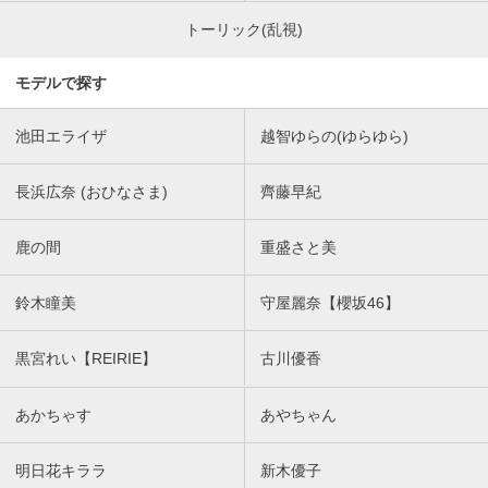
トーリック(乱視)
モデルで探す
池田エライザ
越智ゆらの(ゆらゆら)
長浜広奈 (おひなさま)
齊藤早紀
鹿の間
重盛さと美
鈴木瞳美
守屋麗奈【櫻坂46】
黒宮れい【REIRIE】
古川優香
あかちゃす
あやちゃん
明日花キララ
新木優子