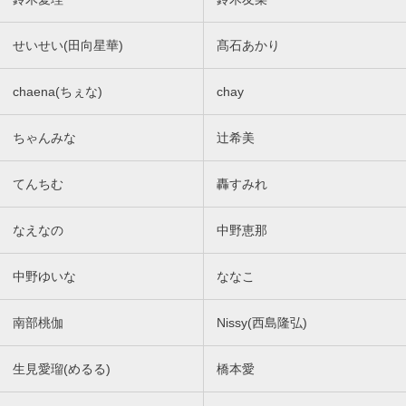
せいせい(田向星華)
髙石あかり
chaena(ちぇな)
chay
ちゃんみな
辻希美
てんちむ
轟すみれ
なえなの
中野恵那
中野ゆいな
ななこ
南部桃伽
Nissy(西島隆弘)
生見愛瑠(めるる)
橋本愛