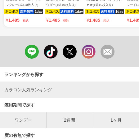
フグレー(1箱10枚入り)
ウダー(1箱10枚入り)
カオ(1箱10枚入り)
ヌード(
ネコポス
送料無料
1day
ネコポス
送料無料
1day
ネコポス
送料無料
1day
ネコポ
¥
1,485
¥
1,485
¥
1,485
¥
1,48
税込
税込
税込
ランキングから探す
カラコン人気ランキング
装用期間で探す
ワンデー
2週間
1ヶ月
度の有無で探す