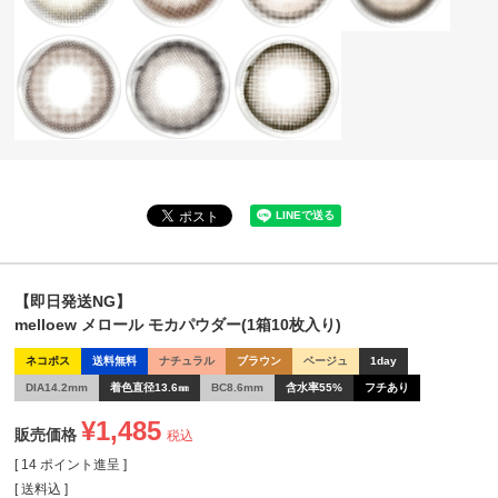
【即日発送NG】
melloew メロール モカパウダー(1箱10枚入り)
ネコポス
送料無料
ナチュラル
ブラウン
ベージュ
1day
DIA14.2mm
着色直径13.6㎜
BC8.6mm
含水率55%
フチあり
¥
1,485
販売価格
税込
[
14
ポイント進呈 ]
送料込