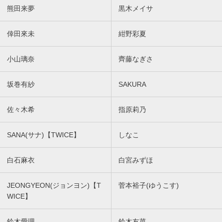
熊田来夢
黒木メイサ
倖田來未
紺野彩夏
小山璃奈
齊藤なぎさ
坂巻有紗
SAKURA
佐々木希
指原莉乃
SANA(サナ)【TWICE】
しなこ
白石麻衣
白宮みずほ
JEONGYEON(ジョンヨン)【T
菅本裕子(ゆうこす)
WICE】
鈴木愛理
鈴木友菜