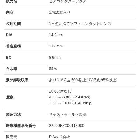
販売名
ピアコンタクトアクア
内容
1箱10枚入り
装用期間
1日使い捨てソフトコンタクトレンズ
DIA
14.2mm
着色直径
13.6mm
BC
8.6mm
含水率
55％
紫外線吸収率
あり(UV-A波:50%以上 UV-B波:95%以上)
±0.00(度なし)
度数
-0.50～-6.00(0.25Dstep)
-6.50～-10.00(0.50Dstep)
製造方法
キャストモールド製法
医療機器承認番号
22900BZX00118000
販売元
PIA株式会社