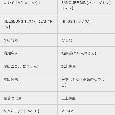
はやて【#らぶしっく】
BANG JEE MIN(バン・ジミン)
【izna】
HEESEUNG(ヒスン)【ENHYP
HITGS(ヒッジス)
EN】
平松想乃
ぴょな
廣瀬麻伊
福原遥(まいんちゃん)
藤田ニコル(にこるん)
堀未央奈
本田紗来
松本ももな【高嶺のなでし
こ】
益若つばさ
三上悠亜
MINA(ミナ)【TWICE】
MINAMI