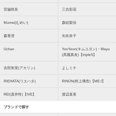
宮脇咲良
三吉彩花
Mumei(むめい)
森絵梨佳
森香澄
矢吹奈子
Uchan
YooYeon(キムユヨン)・Mayu
(髙麗真友)【tripleS】
吉田朱里(アカリン)
よしミチ
RIEHATA(リエハタ)
RINON(村上璃杏)【ME:I】
REI(直井怜)【IVE】
渡辺直美
ブランドで探す