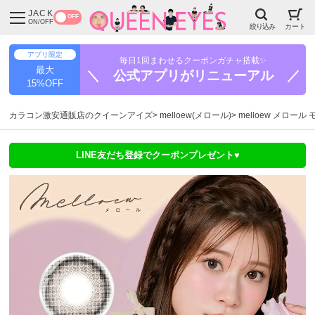
JACK
OFF
ON/OFF
絞り込み
カート
アプリ限定
毎日1回まわせるクーポンガチャ搭載✨
最大
＼ 公式アプリがリニューアル ／
15%OFF
カラコン激安通販店のクイーンアイズ
melloew(メロール)
melloew メロール
LINE友だち登録でクーポンプレゼント♥