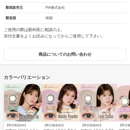
製造販売元
PIA株式会社
製造国
韓国
ご使用の際は眼科医に相談の上、
添付文書をよくお読みになってからご使用して下さい。
商品についてのお問い合わせ
【即日発送NG】
【即日発送NG】
【即日発送NG】
【即日発
melloew メロール トリュ
melloew メロール モカパ
melloew メロール ラブカ
mello