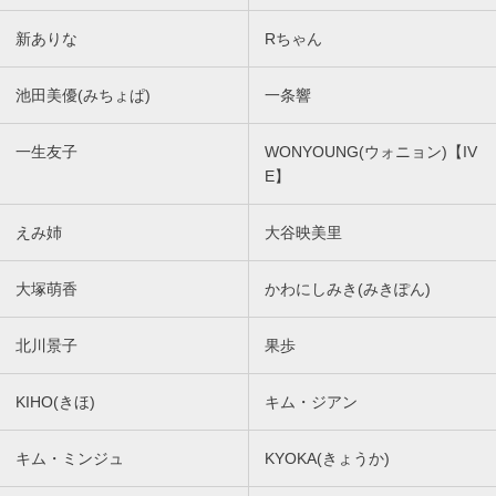
新ありな
Rちゃん
池田美優(みちょぱ)
一条響
一生友子
WONYOUNG(ウォニョン)【IV
E】
えみ姉
大谷映美里
大塚萌香
かわにしみき(みきぽん)
北川景子
果歩
KIHO(きほ)
キム・ジアン
キム・ミンジュ
KYOKA(きょうか)