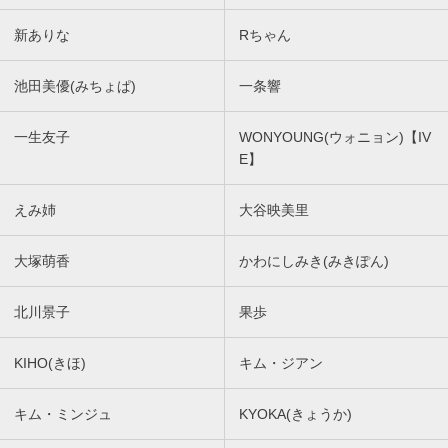
新ありな
Rちゃん
池田美優(みちょぱ)
一条響
一生友子
WONYOUNG(ウォニョン)【IV
E】
えみ姉
大谷映美里
大塚萌香
かわにしみき(みきぽん)
北川景子
果歩
KIHO(きほ)
キム・ジアン
キム・ミンジュ
KYOKA(きょうか)