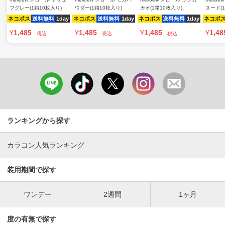
フグレー(1箱10枚入り)
ウダー(1箱10枚入り)
カオ(1箱10枚入り)
ヌード(
ネコポス
送料無料
1day
ネコポス
送料無料
1day
ネコポス
送料無料
1day
ネコポ
¥
1,485
¥
1,485
¥
1,485
¥
1,48
税込
税込
税込
ランキングから探す
カラコン人気ランキング
装用期間で探す
ワンデー
2週間
1ヶ月
度の有無で探す