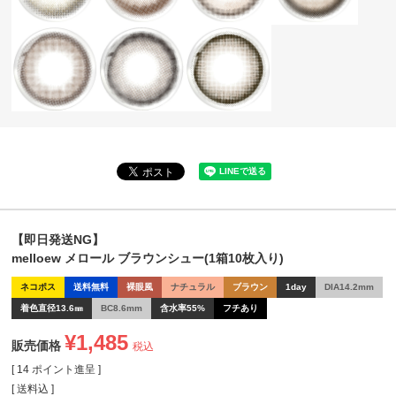
【即日発送NG】
melloew メロール ブラウンシュー(1箱10枚入り)
ネコポス
送料無料
裸眼風
ナチュラル
ブラウン
1day
DIA14.2mm
着色直径13.6㎜
BC8.6mm
含水率55%
フチあり
¥
1,485
販売価格
税込
[
14
ポイント進呈 ]
送料込