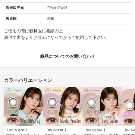
製造販売元
PIA株式会社
製造国
韓国
ご使用の際は眼科医に相談の上、
添付文書をよくお読みになってからご使用して下さい。
商品についてのお問い合わせ
【即日発送NG】
【即日発送NG】
【即日発送NG】
【即日発
melloew メロール トリュ
melloew メロール モカパ
melloew メロール ラブカ
mello