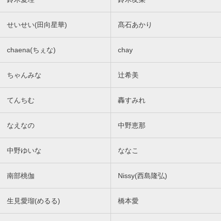
せいせい(田向星華)
髙石あかり
chaena(ちぇな)
chay
ちゃんみな
辻希美
てんちむ
轟すみれ
なえなの
中野恵那
中野ゆいな
ななこ
南部桃伽
Nissy(西島隆弘)
生見愛瑠(めるる)
橋本愛