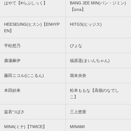
はやて【#らぶしっく】
BANG JEE MIN(バン・ジミン)
【izna】
HEESEUNG(ヒスン)【ENHYP
HITGS(ヒッジス)
EN】
平松想乃
ぴょな
廣瀬麻伊
福原遥(まいんちゃん)
藤田ニコル(にこるん)
堀未央奈
本田紗来
松本ももな【高嶺のなでし
こ】
益若つばさ
三上悠亜
MINA(ミナ)【TWICE】
MINAMI