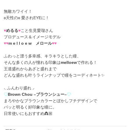
無敵カワイイ！
ʚ天性のɞ 愛されEYEに！
♥
めるる
♥
こと生見愛瑠さん
プロデュース＆イメージモデル
♥♥
m e l l o e w メロール
♥♥
ふわっと漂う多幸感、キラキラとした瞳、
そんな多くの人が憧れる印象は
melloew
で作れる！
王道盛れからあざと盛れまで
どんな盛れも叶うラインナップで瞳をコーディネート✨
⸜ ふんわり盛れ ⸝
♡
Brown Chou –ブラウンシュー–
♡
まろやかなブラウンカラーとぼかしフチデザインで
パッと明るく好印象な瞳に。
日常使いにもおすすめ👸🏼