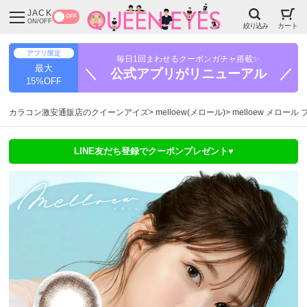
JACK
OFF
ON/OFF
絞り込み
カート
アプリ限定
毎日1回まわせるクーポンガチャ搭載✨
最大
＼ 公式アプリがリニューアル ／
15%OFF
カラコン激安通販店のクイーンアイズ
melloew(メロール)
melloew メロール
LINE友だち登録でクーポンプレゼント♥