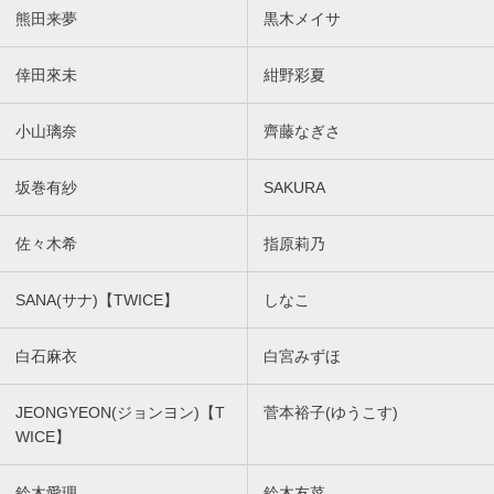
熊田来夢
黒木メイサ
倖田來未
紺野彩夏
小山璃奈
齊藤なぎさ
坂巻有紗
SAKURA
佐々木希
指原莉乃
SANA(サナ)【TWICE】
しなこ
白石麻衣
白宮みずほ
JEONGYEON(ジョンヨン)【T
菅本裕子(ゆうこす)
WICE】
鈴木愛理
鈴木友菜