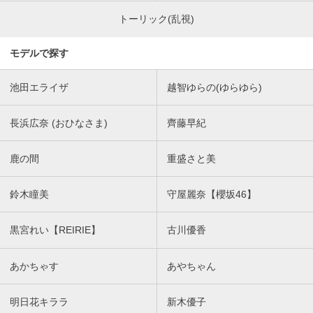
トーリック(乱視)
モデルで探す
池田エライザ
越智ゆらの(ゆらゆら)
長浜広奈 (おひなさま)
齊藤早紀
鹿の間
重盛さと美
鈴木瞳美
守屋麗奈【櫻坂46】
黒宮れい【REIRIE】
古川優香
あかちゃす
あやちゃん
明日花キララ
新木優子