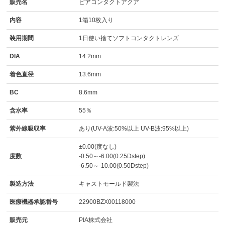
販売名
ピアコンタクトアクア
内容
1箱10枚入り
装用期間
1日使い捨てソフトコンタクトレンズ
DIA
14.2mm
着色直径
13.6mm
BC
8.6mm
含水率
55％
紫外線吸収率
あり(UV-A波:50%以上 UV-B波:95%以上)
±0.00(度なし)
度数
-0.50～-6.00(0.25Dstep)
-6.50～-10.00(0.50Dstep)
製造方法
キャストモールド製法
医療機器承認番号
22900BZX00118000
販売元
PIA株式会社