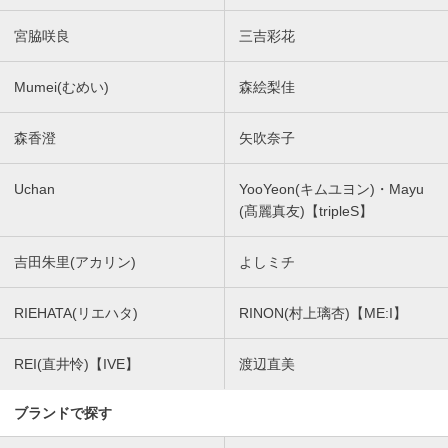
宮脇咲良
三吉彩花
Mumei(むめい)
森絵梨佳
森香澄
矢吹奈子
Uchan
YooYeon(キムユヨン)・Mayu
(髙麗真友)【tripleS】
吉田朱里(アカリン)
よしミチ
RIEHATA(リエハタ)
RINON(村上璃杏)【ME:I】
REI(直井怜)【IVE】
渡辺直美
ブランドで探す