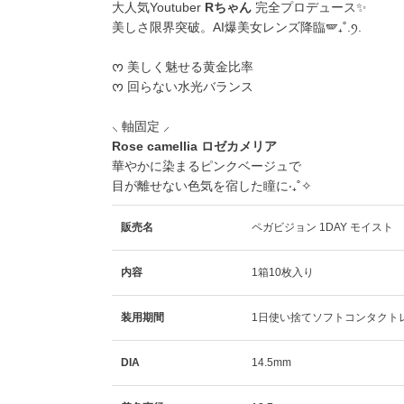
大人気Youtuber
Rちゃん
完全プロデュース✨
美しさ限界突破。AI爆美女レンズ降臨🪽₊˚.ꪆ.
ᰔ 美しく魅せる黄金比率
ᰔ 回らない水光バランス
⸜ 軸固定 ⸝
Rose camellia ロゼカメリア
華やかに染まるピンクベージュで
目が離せない色気を宿した瞳に‧₊˚✧
販売名
ペガビジョン 1DAY モイスト
内容
1箱10枚入り
装用期間
1日使い捨てソフトコンタクト
DIA
14.5mm