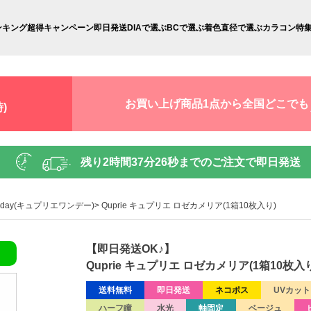
ンキング
超得キャンペーン
即日発送
DIAで選ぶ
BCで選ぶ
着色直径で選ぶ
カラコン特
お買い上げ商品1点から全国どこでも
)
残り
2時間37分25秒
までのご注文で即日発送
e 1day(キュプリエワンデー)
Quprie キュプリエ ロゼカメリア(1箱10枚入り)
【即日発送OK♪】
Quprie キュプリエ ロゼカメリア(1箱10枚入り
送料無料
即日発送
ネコポス
UVカット
ハーフ瞳
水光
軸固定
ベージュ