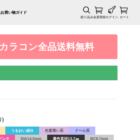
集
お買い物ガイド
絞り込み
会員登録
ログイン
カート
カラコン全品送料無料
)
うるおい成分
色素薄い系
ドール系
ピンク
DIA14.5mm
着色直径13.7㎜
BC8.7mm