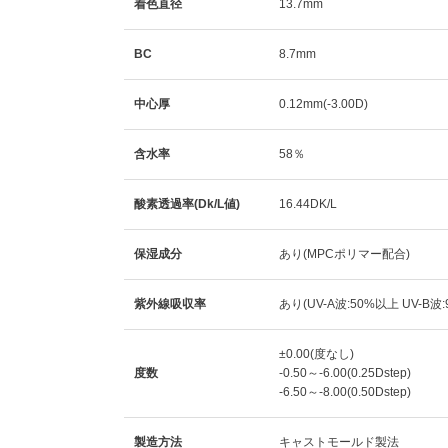
着色直径
13.7mm
BC
8.7mm
中心厚
0.12mm(-3.00D)
含水率
58％
酸素透過率(Dk/L値)
16.44DK/L
保湿成分
あり(MPCポリマー配合)
紫外線吸収率
あり(UV-A波:50%以上 UV-B波
±0.00(度なし)
度数
-0.50～-6.00(0.25Dstep)
-6.50～-8.00(0.50Dstep)
製造方法
キャストモールド製法