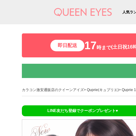
人気ラ
17
即日配送
(土日祝16時
時まで
カラコン激安通販店のクイーンアイズ
Quprie(キュプリエ)
Qupri
LINE友だち登録でクーポンプレゼント♥