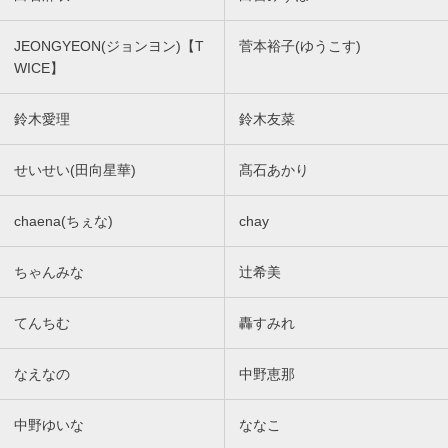
JEONGYEON(ジョンヨン)【T
菅本裕子(ゆうこす)
WICE】
鈴木愛理
鈴木友菜
せいせい(田向星華)
髙石あかり
chaena(ちぇな)
chay
ちゃんみな
辻希美
てんちむ
轟すみれ
なえなの
中野恵那
中野ゆいな
ななこ