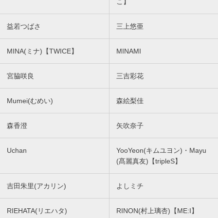
こ】
益若つばさ
三上悠亜
MINA(ミナ)【TWICE】
MINAMI
宮脇咲良
三吉彩花
Mumei(むめい)
森絵梨佳
森香澄
矢吹奈子
Uchan
YooYeon(キムユヨン)・Mayu
(髙麗真友)【tripleS】
吉田朱里(アカリン)
よしミチ
RIEHATA(リエハタ)
RINON(村上璃杏)【ME:I】