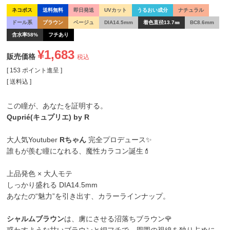
ネコポス
送料無料
即日発送
UVカット
うるおい成分
ナチュラル
ドール系
ブラウン
ベージュ
DIA14.5mm
着色直径13.7㎜
BC8.6mm
含水率58%
フチあり
¥
1,683
販売価格
税込
[
153
ポイント進呈 ]
送料込
この瞳が、あなたを証明する。
Quprié(キュプリエ) by R
大人気Youtuber
Rちゃん
完全プロデュース✨
誰もが羨む瞳になれる、魔性カラコン誕生💄
上品発色 × 大人モテ
しっかり盛れる DIA14.5mm
あなたの“魅力”を引き出す、カラーラインナップ。
シャルムブラウン
は、虜にさせる沼落ちブラウン🌹