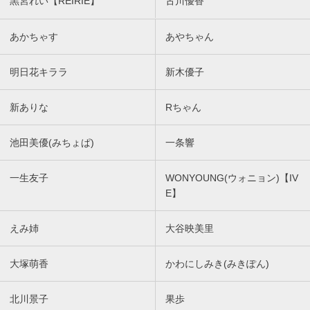
黒宮れい【REIRIE】
古川優香
あかちゃす
あやちゃん
明日花キララ
新木優子
新ありな
Rちゃん
池田美優(みちょぱ)
一条響
一生友子
WONYOUNG(ウォニョン)【IV
E】
えみ姉
大谷映美里
大塚萌香
かわにしみき(みきぽん)
北川景子
果歩