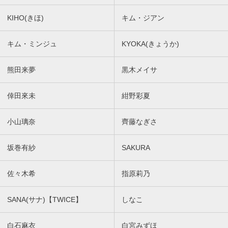
KIHO(きほ)
キム・ジアン
キム・ミンジュ
KYOKA(きょうか)
熊田来夢
黒木メイサ
倖田來未
紺野彩夏
小山璃奈
齊藤なぎさ
坂巻有紗
SAKURA
佐々木希
指原莉乃
SANA(サナ)【TWICE】
しなこ
白石麻衣
白宮みずほ