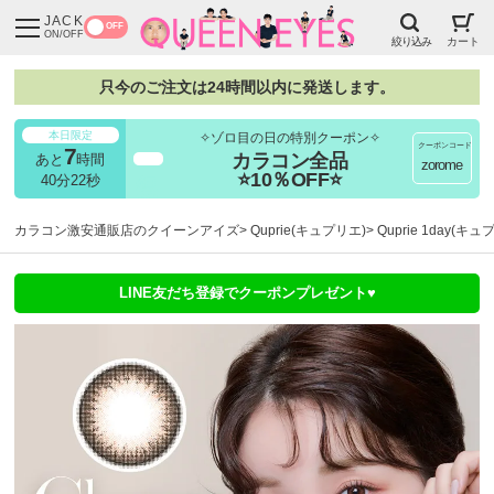
JACK
OFF
ON/OFF
絞り込み
カート
只今のご注文は24時間以内に発送します。
本日限定
✧ゾロ目の日の特別クーポン✧
クーポンコード
7
カラコン全品
あと
時間
超得
zorome
⭐10％OFF⭐
40分22秒
カラコン激安通販店のクイーンアイズ
Quprie(キュプリエ)
Quprie 1day(
LINE友だち登録でクーポンプレゼント♥