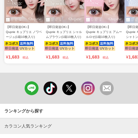
【即日発送OK♪】
【即日発送OK♪】
【即日発送OK♪】
【即日発
Quprie キュプリエ ノワベ
Quprie キュプリエ シャル
Quprie キュプリエ アムー
Qupri
ージュ(1箱10枚入り)
ムブラウン(1箱10枚入り)
ルロゼ(1箱10枚入り)
シャトン
ネコポス
送料無料
ネコポス
送料無料
ネコポス
送料無料
ネコポ
即日発送
UVカット
即日発送
UVカット
即日発送
UVカット
即日発
¥
1,683
¥
1,683
¥
1,683
¥
1,68
税込
税込
税込
ランキングから探す
カラコン人気ランキング