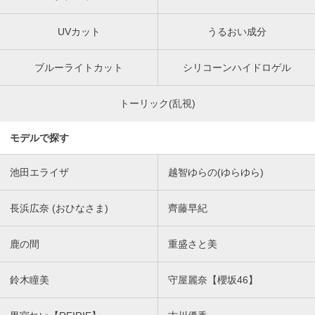
UVカット
うるおい成分
ブルーライトカット
シリコーンハイドロゲル
トーリック(乱視)
モデルで探す
池田エライザ
越智ゆらの(ゆらゆら)
長浜広奈 (おひなさま)
齊藤早紀
鹿の間
重盛さと美
鈴木瞳美
守屋麗奈【櫻坂46】