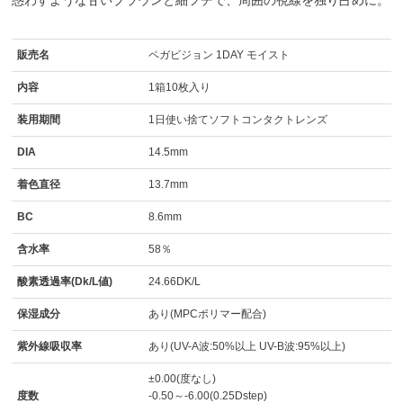
惑わすような甘いブラウンと細フチで、周囲の視線を独り占めに。
販売名
ペガビジョン 1DAY モイスト
内容
1箱10枚入り
装用期間
1日使い捨てソフトコンタクトレンズ
DIA
14.5mm
着色直径
13.7mm
BC
8.6mm
含水率
58％
酸素透過率(Dk/L値)
24.66DK/L
保湿成分
あり(MPCポリマー配合)
紫外線吸収率
あり(UV-A波:50%以上 UV-B波:95%以上)
±0.00(度なし)
度数
-0.50～-6.00(0.25Dstep)