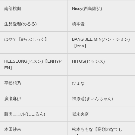
南部桃伽
Nissy(西島隆弘)
生見愛瑠(めるる)
橋本愛
はやて【#らぶしっく】
BANG JEE MIN(バン・ジミン)
【izna】
HEESEUNG(ヒスン)【ENHYP
HITGS(ヒッジス)
EN】
平松想乃
ぴょな
廣瀬麻伊
福原遥(まいんちゃん)
藤田ニコル(にこるん)
堀未央奈
本田紗来
松本ももな【高嶺のなでし