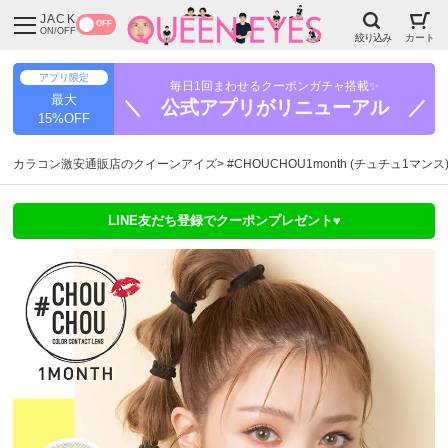
JACK
OFF
ON/OFF
絞り込み
カート
アプリ限定
毎日1回まわせるクーポンガチャ搭載✨
最大
＼ 公式アプリがリニューアル ／
15%OFF
カラコン激安通販店のクイーンアイズ
#CHOUCHOU1month (チュチュ1マンス
LINE友だち登録でクーポンプレゼント♥