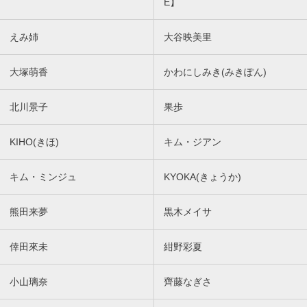
E】
えみ姉
大谷映美里
大塚萌香
かわにしみき(みきぽん)
北川景子
果歩
KIHO(きほ)
キム・ジアン
キム・ミンジュ
KYOKA(きょうか)
熊田来夢
黒木メイサ
倖田來未
紺野彩夏
小山璃奈
齊藤なぎさ