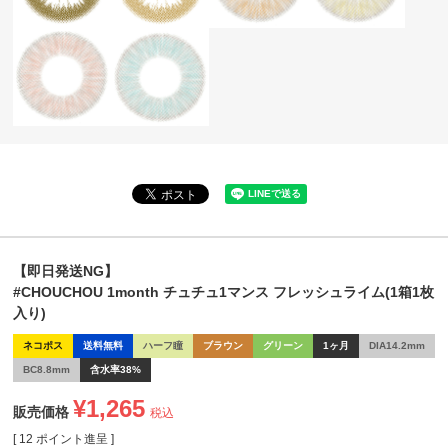
【即日発送NG】
#CHOUCHOU 1month チュチュ1マンス フレッシュライム(1箱1枚
入り)
ネコポス
送料無料
ハーフ瞳
ブラウン
グリーン
1ヶ月
DIA14.2mm
BC8.8mm
含水率38%
¥
1,265
販売価格
税込
[
12
ポイント進呈 ]