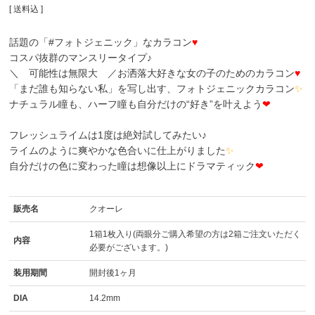
送料込
話題の「#フォトジェニック」なカラコン
♥
コスパ抜群のマンスリータイプ♪
＼ 可能性は無限大 ／お洒落大好きな女の子のためのカラコン
♥
「まだ誰も知らない私」を写し出す、フォトジェニックカラコン
✨
ナチュラル瞳も、ハーフ瞳も自分だけの“好き”を叶えよう
❤
フレッシュライムは1度は絶対試してみたい♪
ライムのように爽やかな色合いに仕上がりました
✨
自分だけの色に変わった瞳は想像以上にドラマティック
❤
販売名
クオーレ
1箱1枚入り(両眼分ご購入希望の方は2箱ご注文いただく
内容
必要がございます。)
装用期間
開封後1ヶ月
DIA
14.2mm