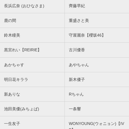
長浜広奈 (おひなさま)
齊藤早紀
鹿の間
重盛さと美
鈴木瞳美
守屋麗奈【櫻坂46】
黒宮れい【REIRIE】
古川優香
あかちゃす
あやちゃん
明日花キララ
新木優子
新ありな
Rちゃん
池田美優(みちょぱ)
一条響
一生友子
WONYOUNG(ウォニョン)【IV