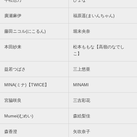
平松想乃
ぴょな
廣瀬麻伊
福原遥(まいんちゃん)
藤田ニコル(にこるん)
堀未央奈
本田紗来
松本ももな【高嶺のなでし
こ】
益若つばさ
三上悠亜
MINA(ミナ)【TWICE】
MINAMI
宮脇咲良
三吉彩花
Mumei(むめい)
森絵梨佳
森香澄
矢吹奈子