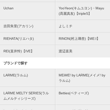
Uchan
YooYeon(キムユヨン)・Mayu
(髙麗真友)【tripleS】
吉田朱里(アカリン)
よしミチ
RIEHATA(リエハタ)
RINON(村上璃杏)【ME:I】
REI(直井怜)【IVE】
渡辺直美
ブランドで探す
LARME(ラルム)
MEiME! by LARME(メイメ! by
ラルム)
LARME MELTY SERIES(ラル
Betties(ベティーズ)
ムメルティシリーズ)