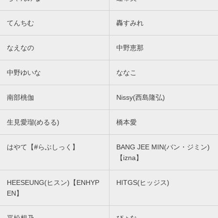
てんちむ
轟すみれ
なえなの
中野恵那
中野ゆいな
ななこ
南部桃伽
Nissy(西島隆弘)
生見愛瑠(めるる)
橋本愛
はやて【#らぶしっく】
BANG JEE MIN(バン・ジミン)
【izna】
HEESEUNG(ヒスン)【ENHYP
HITGS(ヒッジス)
EN】