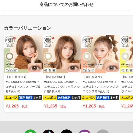
商品についてのお問い合わせ
【即日発送NG】
【即日発送NG】
【即日発送NG】
【即日発
#CHOUCHOU 1month チ
#CHOUCHOU 1month チ
#CHOUCHOU 1month チ
#CHOUC
ュチュ1マンス オリーブ(1
ュチュ1マンス キャラメル
ュチュ1マンス オレンジブ
ュチュ1
箱1枚入り)
(1箱1枚入り)
ラウン(1箱1枚入り)
ライム(
ネコポス
送料無料
1ヶ月
ネコポス
送料無料
1ヶ月
ネコポス
送料無料
1ヶ月
ネコポ
¥
1,265
¥
1,265
¥
1,265
¥
1,26
税込
税込
税込