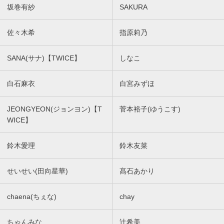
坂巻有紗
SAKURA
佐々木希
指原莉乃
SANA(サナ)【TWICE】
しなこ
白石麻衣
白宮みずほ
JEONGYEON(ジョンヨン)【T
菅本裕子(ゆうこす)
WICE】
鈴木愛理
鈴木友菜
せいせい(田向星華)
髙石あかり
chaena(ちぇな)
chay
ちゃんみな
辻希美