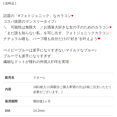
送料込
話題の「#フォトジェニック」なカラコン
♥
コスパ抜群のマンスリータイプ♪
＼ 可能性は無限大 ／お洒落大好きな女の子のためのカラコン
♥
「まだ誰も知らない私」を写し出す、フォトジェニックカラコン
✨
ナチュラル瞳も、ハーフ瞳も自分だけの“好き”を叶えよう
❤
ベイビーブルーは派手になりすぎないマイルドなブルー
♪
ブルーでも派手になりすぎず、
繊細なドットが憧れの外国人EYEを実現
✨
販売名
クオーレ
1箱1枚入り(両眼分ご購入希望の方は2箱ご注文いただく
内容
必要がございます。)
装用期間
開封後1ヶ月
DIA
14.2mm