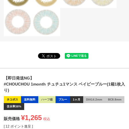
【即日発送NG】
#CHOUCHOU 1month チュチュ1マンス ベイビーブルー(1箱1枚入
り)
ネコポス
送料無料
ハーフ瞳
ブルー
1ヶ月
DIA14.2mm
BC8.8mm
含水率38%
¥
1,265
販売価格
税込
[
12
ポイント進呈 ]