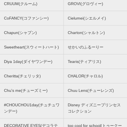
CRUUM(クルーム)
GROVI(グロヴィー)
CoFANCY(コファンシー)
Cielumei(シエルメイ)
Chapun(シャプン)
Charton(シャルトン)
Sweetheart(スウィートハート)
せかいのふるーりー
Diya 1day(ダイヤワンデー)
Tearis(ティアリス)
Cheritta(チェリッタ)
CHALOR(チャロル)
Chu's me(チューズミー)
Chuu Lens(チューレンズ)
#CHOUCHOU1day(チュチュワ
Disney ディズニープリンセス
ンデー)
コレクション
DECORATIVE EYES(デコラテ
too cool for school(トゥークー