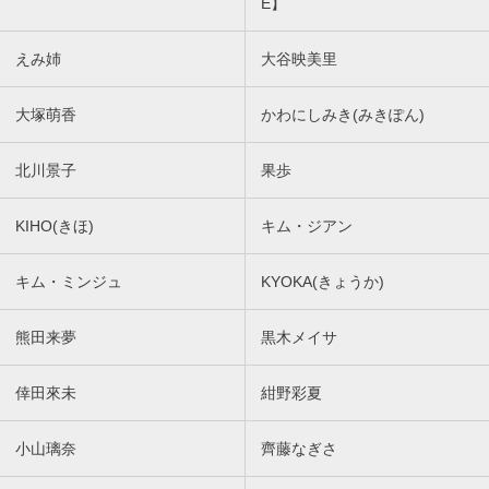
E】
えみ姉
大谷映美里
大塚萌香
かわにしみき(みきぽん)
北川景子
果歩
KIHO(きほ)
キム・ジアン
キム・ミンジュ
KYOKA(きょうか)
熊田来夢
黒木メイサ
倖田來未
紺野彩夏
小山璃奈
齊藤なぎさ