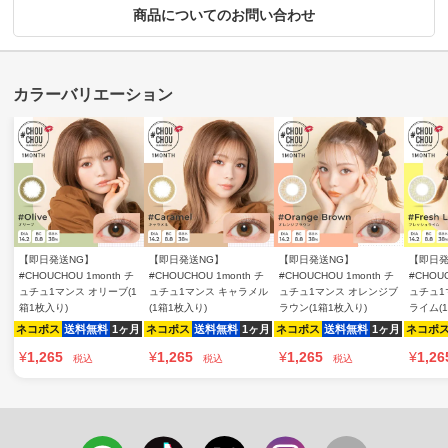
商品についてのお問い合わせ
【即日発送NG】
【即日発送NG】
【即日発送NG】
【即日発
#CHOUCHOU 1month チ
#CHOUCHOU 1month チ
#CHOUCHOU 1month チ
#CHOUC
ュチュ1マンス オリーブ(1
ュチュ1マンス キャラメル
ュチュ1マンス オレンジブ
ュチュ1
箱1枚入り)
(1箱1枚入り)
ラウン(1箱1枚入り)
ライム(
ネコポス
送料無料
1ヶ月
ネコポス
送料無料
1ヶ月
ネコポス
送料無料
1ヶ月
ネコポ
¥
1,265
¥
1,265
¥
1,265
¥
1,26
税込
税込
税込