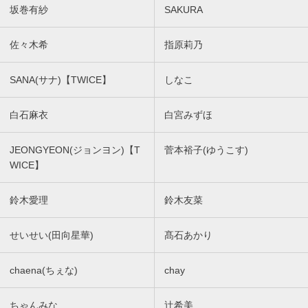
坂巻有紗
SAKURA
佐々木希
指原莉乃
SANA(サナ)【TWICE】
しなこ
白石麻衣
白宮みずほ
JEONGYEON(ジョンヨン)【T
菅本裕子(ゆうこす)
WICE】
鈴木愛理
鈴木友菜
せいせい(田向星華)
髙石あかり
chaena(ちぇな)
chay
ちゃんみな
辻希美