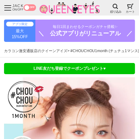
JACK
OFF
ON/OFF
絞り込み
カート
アプリ限定
毎日1回まわせるクーポンガチャ搭載✨
最大
＼ 公式アプリがリニューアル ／
15%OFF
カラコン激安通販店のクイーンアイズ
#CHOUCHOU1month (チュチュ1マンス
LINE友だち登録でクーポンプレゼント♥