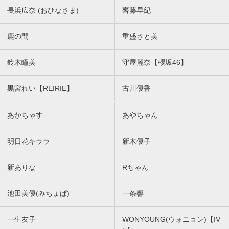
長浜広奈 (おひなさま)
齊藤早紀
鹿の間
重盛さと美
鈴木瞳美
守屋麗奈【櫻坂46】
黒宮れい【REIRIE】
古川優香
あかちゃす
あやちゃん
明日花キララ
新木優子
新ありな
Rちゃん
池田美優(みちょぱ)
一条響
一生友子
WONYOUNG(ウォニョン)【IV