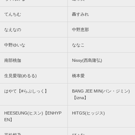
てんちむ
轟すみれ
なえなの
中野恵那
中野ゆいな
ななこ
南部桃伽
Nissy(西島隆弘)
生見愛瑠(めるる)
橋本愛
はやて【#らぶしっく】
BANG JEE MIN(バン・ジミン)
【izna】
HEESEUNG(ヒスン)【ENHYP
HITGS(ヒッジス)
EN】