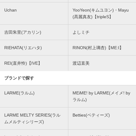
Uchan
YooYeon(キムユヨン)・Mayu
(髙麗真友)【tripleS】
吉田朱里(アカリン)
よしミチ
RIEHATA(リエハタ)
RINON(村上璃杏)【ME:I】
REI(直井怜)【IVE】
渡辺直美
ブランドで探す
LARME(ラルム)
MEiME! by LARME(メイメ! by
ラルム)
LARME MELTY SERIES(ラル
Betties(ベティーズ)
ムメルティシリーズ)