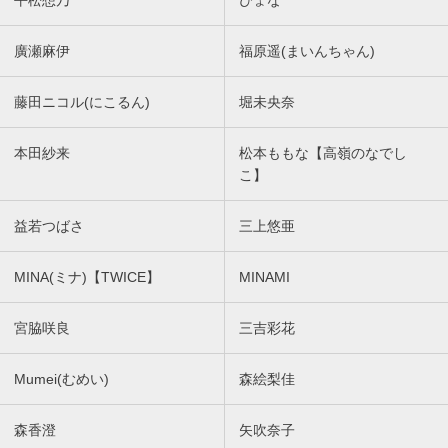
平松想乃
ぴょな
廣瀬麻伊
福原遥(まいんちゃん)
藤田ニコル(にこるん)
堀未央奈
本田紗来
松本ももな【高嶺のなでし
こ】
益若つばさ
三上悠亜
MINA(ミナ)【TWICE】
MINAMI
宮脇咲良
三吉彩花
Mumei(むめい)
森絵梨佳
森香澄
矢吹奈子