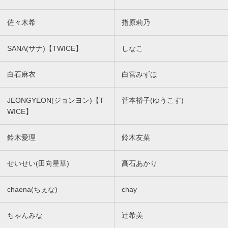
佐々木希
指原莉乃
SANA(サナ)【TWICE】
しなこ
白石麻衣
白宮みずほ
JEONGYEON(ジョンヨン)【T
菅本裕子(ゆうこす)
WICE】
鈴木愛理
鈴木友菜
せいせい(田向星華)
髙石あかり
chaena(ちぇな)
chay
ちゃんみな
辻希美