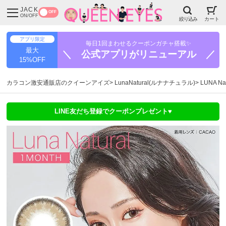
JACK
OFF
ON/OFF
絞り込み
カート
アプリ限定
毎日1回まわせるクーポンガチャ搭載✨
最大
＼ 公式アプリがリニューアル ／
15%OFF
カラコン激安通販店のクイーンアイズ
LunaNatural(ルナナチュラル)
LUNA N
LINE友だち登録でクーポンプレゼント♥