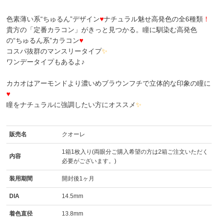
色素薄い系“ちゅるん”デザイン
♥
ナチュラル魅せ高発色の全6種類
！
貴方の「定番カラコン」がきっと見つかる。瞳に馴染む高発色
の“ちゅるん系”カラコン
♥
コスパ抜群のマンスリータイプ
✨
ワンデータイプもあるよ♪
カカオはアーモンドより濃いめブラウンフチで立体的な印象の瞳に
♥
瞳をナチュラルに強調したい方にオススメ
✨
販売名
クオーレ
1箱1枚入り(両眼分ご購入希望の方は2箱ご注文いただく
内容
必要がございます。)
装用期間
開封後1ヶ月
DIA
14.5mm
着色直径
13.8mm