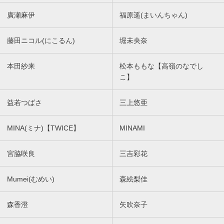
廣瀬麻伊
福原遥(まいんちゃん)
藤田ニコル(にこるん)
堀未央奈
本田紗来
松本ももな【高嶺のなでし
こ】
益若つばさ
三上悠亜
MINA(ミナ)【TWICE】
MINAMI
宮脇咲良
三吉彩花
Mumei(むめい)
森絵梨佳
森香澄
矢吹奈子