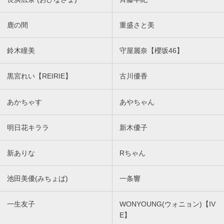
鹿の間
重盛さと美
鈴木瞳美
守屋麗奈【櫻坂46】
黒宮れい【REIRIE】
古川優香
あかちゃす
あやちゃん
明日花キララ
新木優子
新ありな
Rちゃん
池田美優(みちょぱ)
一条響
一生友子
WONYOUNG(ウォニョン)【IV
E】