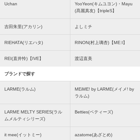
Uchan
YooYeon(キムユヨン)・Mayu
(髙麗真友)【tripleS】
吉田朱里(アカリン)
よしミチ
RIEHATA(リエハタ)
RINON(村上璃杏)【ME:I】
REI(直井怜)【IVE】
渡辺直美
ブランドで探す
LARME(ラルム)
MEiME! by LARME(メイメ! by
ラルム)
LARME MELTY SERIES(ラル
Betties(ベティーズ)
ムメルティシリーズ)
it mee(イットミー)
azatome(あざとめ)