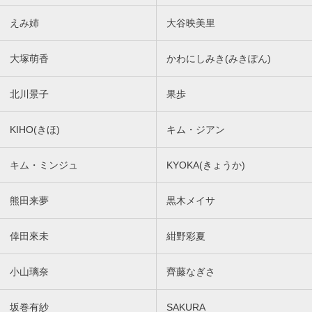
えみ姉
大谷映美里
大塚萌香
かわにしみき(みきぽん)
北川景子
果歩
KIHO(きほ)
キム・ジアン
キム・ミンジュ
KYOKA(きょうか)
熊田来夢
黒木メイサ
倖田來未
紺野彩夏
小山璃奈
齊藤なぎさ
坂巻有紗
SAKURA