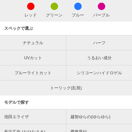
レッド
グリーン
ブルー
パープル
スペックで選ぶ
ナチュラル
ハーフ
UVカット
うるおい成分
ブルーライトカット
シリコーンハイドロゲル
トーリック(乱視)
モデルで探す
池田エライザ
越智ゆらの(ゆらゆら)
長浜広奈 (おひなさま)
齊藤早紀