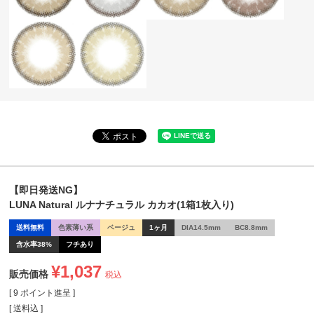
【即日発送NG】
LUNA Natural ルナナチュラル カカオ(1箱1枚入り)
送料無料
色素薄い系
ベージュ
1ヶ月
DIA14.5mm
BC8.8mm
含水率38%
フチあり
¥
1,037
販売価格
税込
[
9
ポイント進呈 ]
送料込