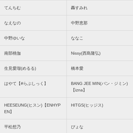
てんちむ
轟すみれ
なえなの
中野恵那
中野ゆいな
ななこ
南部桃伽
Nissy(西島隆弘)
生見愛瑠(めるる)
橋本愛
はやて【#らぶしっく】
BANG JEE MIN(バン・ジミン)
【izna】
HEESEUNG(ヒスン)【ENHYP
HITGS(ヒッジス)
EN】
平松想乃
ぴょな