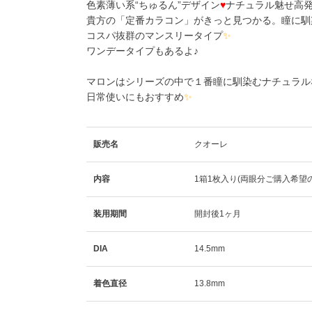
色素薄い系“ちゅるん”デザイン
♥
ナチュラル魅せ高発
貴方の「定番カラコン」がきっと見つかる。瞳に馴
コスパ抜群のマンスリータイプ
✨
ワンデータイプもあるよ♪
マロンはシリーズの中で１番瞳に馴染むナチュラル
日常使いにもおすすめ
✨
販売名
クオーレ
内容
1箱1枚入り(両眼分ご購入希望
装用期間
開封後1ヶ月
DIA
14.5mm
着色直径
13.8mm