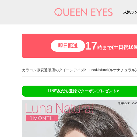
人気ラ
17
即日配送
(土日祝16時
時まで
カラコン激安通販店のクイーンアイズ
LunaNatural(ルナナチュラル)
LINE友だち登録でクーポンプレゼント♥