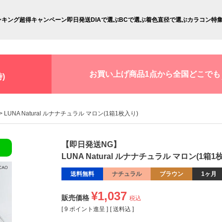
ンキング
超得キャンペーン
即日発送
DIAで選ぶ
BCで選ぶ
着色直径で選ぶ
カラコン特
お買い上げ商品1点から全国どこでも
)
LUNA Natural ルナナチュラル マロン(1箱1枚入り)
【即日発送NG】
LUNA Natural ルナナチュラル マロン(1箱1
送料無料
ナチュラル
ブラウン
1ヶ月
¥
1,037
販売価格
税込
[
9
ポイント進呈 ]
送料込