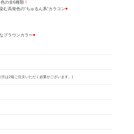
色の全6種類
！
染む高発色の“ちゅるん系”カラコン
♥
なブラウンカラー
♥
の方は2箱ご注文いただく必要がございます。)