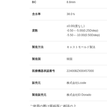
BC
8.8mm
含水率
38.0％
±0.00(度なし)
度数
-0.50～-5.00(0.25Dstep)
-5.50～-10.00(0.50Dstep)
製造方法
キャストモールド製法
製造国
韓国
医療機器承認番号
22400BZX00457000
販売元
株式会社Lcode
製造販売元
株式会社El Dorado
ご使用の際は眼科医に相談の上、