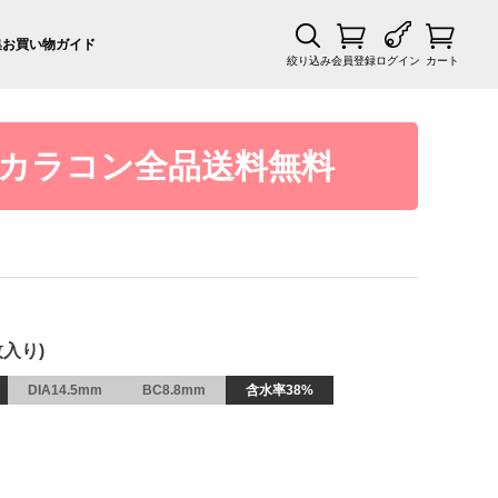
集
お買い物ガイド
絞り込み
会員登録
ログイン
カート
カラコン全品送料無料
枚入り)
DIA14.5mm
BC8.8mm
含水率38%