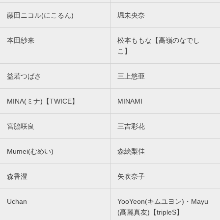
藤田ニコル(にこるん)
堀未央奈
本田紗来
松本ももな【高嶺のなでし
こ】
益若つばさ
三上悠亜
MINA(ミナ)【TWICE】
MINAMI
宮脇咲良
三吉彩花
Mumei(むめい)
森絵梨佳
森香澄
矢吹奈子
Uchan
YooYeon(キムユヨン)・Mayu
(髙麗真友)【tripleS】