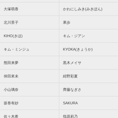
大塚萌香
かわにしみき(みきぽん)
北川景子
果歩
KIHO(きほ)
キム・ジアン
キム・ミンジュ
KYOKA(きょうか)
熊田来夢
黒木メイサ
倖田來未
紺野彩夏
小山璃奈
齊藤なぎさ
坂巻有紗
SAKURA
佐々木希
指原莉乃