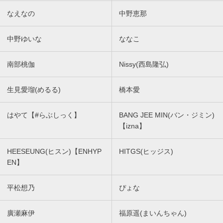
なえなの
中野恵那
中野ゆいな
ななこ
南部桃伽
Nissy(西島隆弘)
生見愛瑠(めるる)
橋本愛
はやて【#らぶしっく】
BANG JEE MIN(バン・ジミン)
【izna】
HEESEUNG(ヒスン)【ENHYP
HITGS(ヒッジス)
EN】
平松想乃
ぴょな
廣瀬麻伊
福原遥(まいんちゃん)