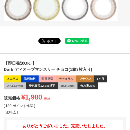
【即日発送OK♪】
Dorb ディオーブマンスリー チョコ(1箱3枚入り)
ネコポス
送料無料
即日発送
ナチュラル
ブラウン
1ヶ月
DIA14.0mm
着色直径12.9㎜以下
BC8.6mm
含水率38%
¥
1,980
販売価格
税込
[
180
ポイント進呈 ]
送料込
ありがとうございました。完売いたしました。