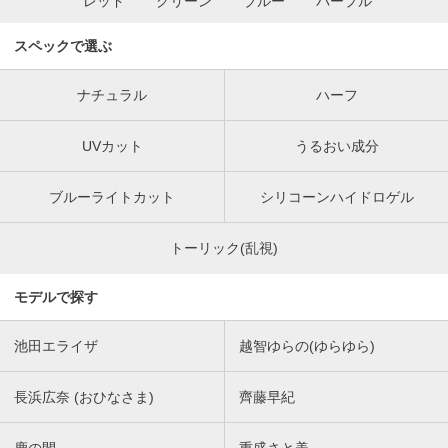
レッド
グリーン
ブルー
パープル
スペックで選ぶ
ナチュラル
ハーフ
UVカット
うるおい成分
ブルーライトカット
シリコーンハイドロゲル
トーリック(乱視)
モデルで探す
池田エライザ
越智ゆらの(ゆらゆら)
長浜広奈 (おひなさま)
齊藤早紀