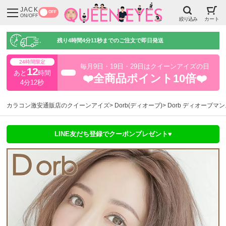
JACK
OFF
ON/OFF
絞り込み
カート
残り
4時間4分11秒
までのご注文で即日発送
24時間限定
毎月9日・19日・29日はクイーンアイズの日
12
あと
時間
超得
❤️全商品ポイント10倍❤️
4分11秒
カラコン激安通販店のクイーンアイズ
Dorb(ディオーブ)
Dorb ディオーブマン
LINE友だち登録でクーポンプレゼント♥