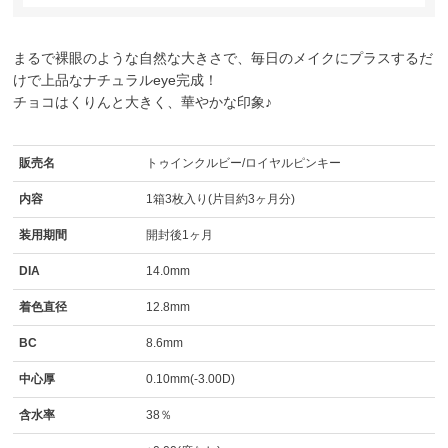
まるで裸眼のような自然な大きさで、毎日のメイクにプラスするだ
けで上品なナチュラルeye完成！
チョコはくりんと大きく、華やかな印象♪
販売名
トゥインクルビー/ロイヤルピンキー
内容
1箱3枚入り(片目約3ヶ月分)
装用期間
開封後1ヶ月
DIA
14.0mm
着色直径
12.8mm
BC
8.6mm
中心厚
0.10mm(-3.00D)
含水率
38％