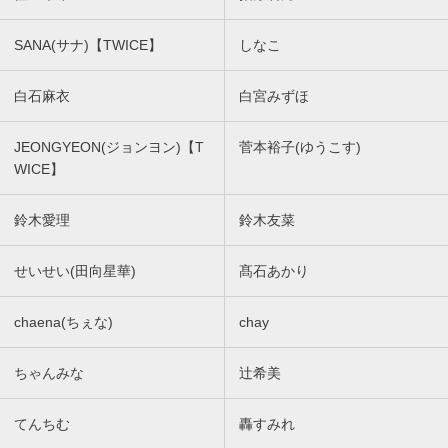
SANA(サナ)【TWICE】
しなこ
白石麻衣
白宮みずほ
JEONGYEON(ジョンヨン)【T
菅本裕子(ゆうこす)
WICE】
鈴木愛理
鈴木友菜
せいせい(田向星華)
髙石あかり
chaena(ちぇな)
chay
ちゃんみな
辻希美
てんちむ
轟すみれ