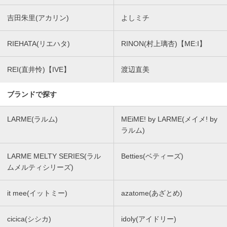
吉田朱里(アカリン)
よしミチ
RIEHATA(リエハタ)
RINON(村上璃杏)【ME:I】
REI(直井怜)【IVE】
渡辺直美
ブランドで探す
LARME(ラルム)
MEiME! by LARME(メイメ! by
ラルム)
LARME MELTY SERIES(ラル
Betties(ベティーズ)
ムメルティシリーズ)
it mee(イットミー)
azatome(あざとめ)
cicica(シシカ)
idoly(アイドリー)