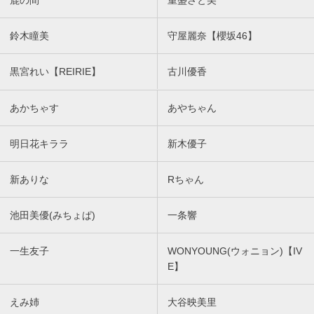
鹿の間
重盛さと美
鈴木瞳美
守屋麗奈【櫻坂46】
黒宮れい【REIRIE】
古川優香
あかちゃす
あやちゃん
明日花キララ
新木優子
新ありな
Rちゃん
池田美優(みちょぱ)
一条響
一生友子
WONYOUNG(ウォニョン)【IV
E】
えみ姉
大谷映美里