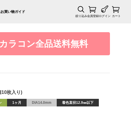
集
お買い物ガイド
絞り込み
会員登録
ログイン
カート
カラコン全品送料無料
箱10枚入り)
ン
1ヶ月
DIA14.0mm
着色直径12.9㎜以下