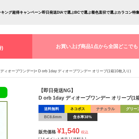
ンキング
超得キャンペーン
即日発送
DIAで選ぶ
BCで選ぶ
着色直径で選ぶ
カラコン特
お買い上げ商品1点から全国どこでも
)
ay(ディオーブワンデー)
D orb 1day ディオーブワンデー オリーブ(1箱10枚入り)
【即日発送NG】
D orb 1day ディオーブワンデー オリーブ(1
送料無料
ネコポス
ナチュラル
グリー
BC8.6mm
含水率38%
¥
1,540
販売価格
税込