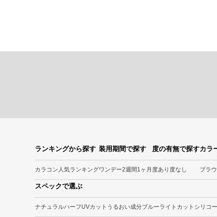
ランキングから探す
装用期間で探す
度の有無で探す
カラ
カラコン人気ランキング
ワンデー
2週間
1ヶ月
度あり
度なし
ブラウ
スペックで選ぶ
ナチュラル
ハーフ
UVカット
うるおい成分
ブルーライトカット
シリコ