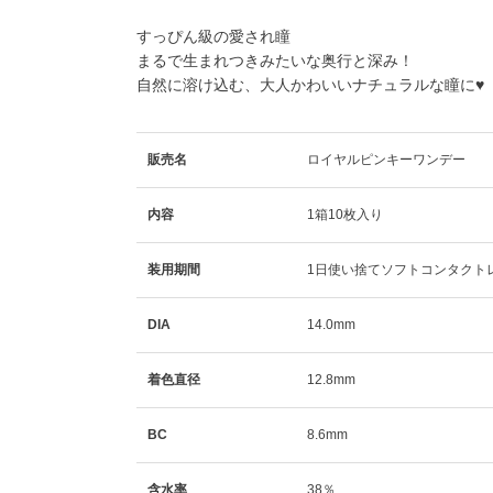
すっぴん級の愛され瞳
まるで生まれつきみたいな奥行と深み！
自然に溶け込む、大人かわいいナチュラルな瞳に♥
販売名
ロイヤルピンキーワンデー
内容
1箱10枚入り
装用期間
1日使い捨てソフトコンタクト
DIA
14.0mm
着色直径
12.8mm
BC
8.6mm
含水率
38％