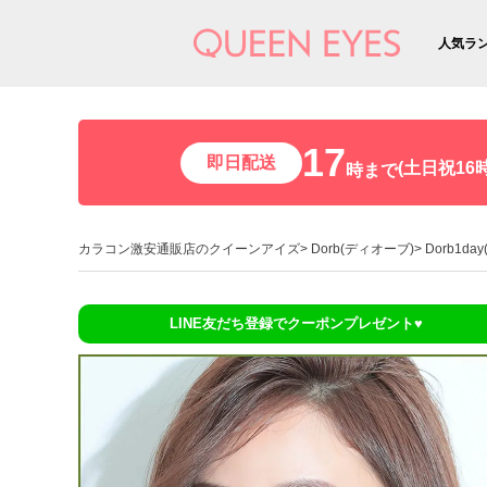
人気ラ
17
即日配送
(土日祝16時
時まで
カラコン激安通販店のクイーンアイズ
Dorb(ディオーブ)
Dorb1d
LINE友だち登録でクーポンプレゼント♥