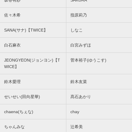
坂巻有紗
SAKURA
佐々木希
指原莉乃
SANA(サナ)【TWICE】
しなこ
白石麻衣
白宮みずほ
JEONGYEON(ジョンヨン)【T
菅本裕子(ゆうこす)
WICE】
鈴木愛理
鈴木友菜
せいせい(田向星華)
髙石あかり
chaena(ちぇな)
chay
ちゃんみな
辻希美