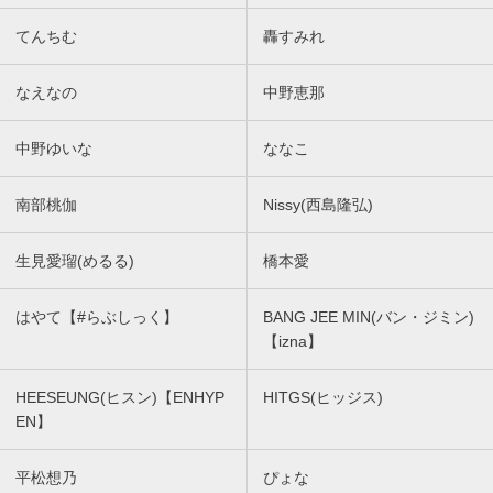
てんちむ
轟すみれ
なえなの
中野恵那
中野ゆいな
ななこ
南部桃伽
Nissy(西島隆弘)
生見愛瑠(めるる)
橋本愛
はやて【#らぶしっく】
BANG JEE MIN(バン・ジミン)
【izna】
HEESEUNG(ヒスン)【ENHYP
HITGS(ヒッジス)
EN】
平松想乃
ぴょな