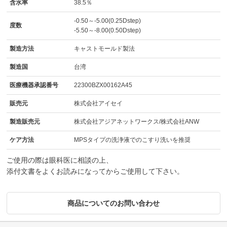
含水率
38.5％
-0.50～-5.00(0.25Dstep)
度数
-5.50～-8.00(0.50Dstep)
製造方法
キャストモールド製法
製造国
台湾
医療機器承認番号
22300BZX00162A45
販売元
株式会社アイセイ
製造販売元
株式会社アジアネットワークス/株式会社ANW
ケア方法
MPSタイプの洗浄液でのこすり洗いを推奨
ご使用の際は眼科医に相談の上、
添付文書をよくお読みになってからご使用して下さい。
商品についてのお問い合わせ