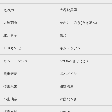
えみ姉
大谷映美里
大塚萌香
かわにしみき(みきぽん)
北川景子
果歩
KIHO(きほ)
キム・ジアン
キム・ミンジュ
KYOKA(きょうか)
熊田来夢
黒木メイサ
倖田來未
紺野彩夏
小山璃奈
齊藤なぎさ