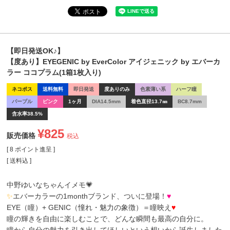
【即日発送OK♪】
【度あり】EYEGENIC by EverColor アイジェニック by エバーカ
ラー ココプラム(1箱1枚入り)
ネコポス
送料無料
即日発送
度ありのみ
色素薄い系
ハーフ瞳
パープル
ピンク
1ヶ月
DIA14.5mm
着色直径13.7㎜
BC8.7mm
含水率38.5%
¥
825
販売価格
税込
[
8
ポイント進呈 ]
送料込
中野ゆいなちゃんイメモ💗
✨
エバーカラーの1monthブランド、ついに登場！
♥
EYE（瞳）+ GENIC（憧れ・魅力の象徴）＝瞳映え
♥
瞳の輝きを自由に楽しむことで、どんな瞬間も最高の自分に。