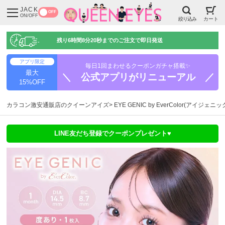
JACK
OFF
ON/OFF
絞り込み
カート
残り
6時間8分19秒
までのご注文で即日発送
アプリ限定
毎日1回まわせるクーポンガチャ搭載✨
最大
＼ 公式アプリがリニューアル ／
15%OFF
カラコン激安通販店のクイーンアイズ
EYE GENIC by EverColor(アイジェニ
LINE友だち登録でクーポンプレゼント♥