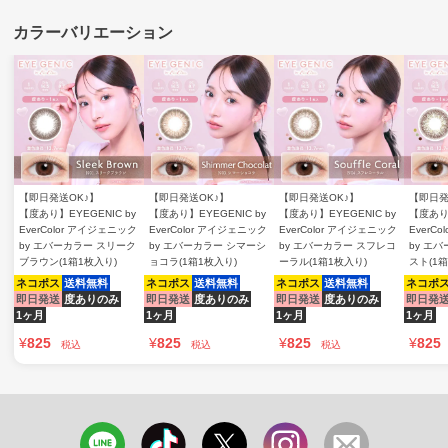
【即日発送OK♪】
【即日発送OK♪】
【即日発送OK♪】
【即日発
【度あり】EYEGENIC by
【度あり】EYEGENIC by
【度あり】EYEGENIC by
【度あり】
EverColor アイジェニック
EverColor アイジェニック
EverColor アイジェニック
EverC
by エバーカラー スリーク
by エバーカラー シマーシ
by エバーカラー スフレコ
by エ
ブラウン(1箱1枚入り)
ョコラ(1箱1枚入り)
ーラル(1箱1枚入り)
スト(1箱
ネコポス
送料無料
ネコポス
送料無料
ネコポス
送料無料
ネコポ
即日発送
度ありのみ
即日発送
度ありのみ
即日発送
度ありのみ
即日発
1ヶ月
1ヶ月
1ヶ月
1ヶ月
¥
825
¥
825
¥
825
¥
825
税込
税込
税込