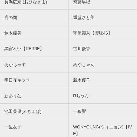
長浜広奈 (おひなさま)
齊藤早紀
鹿の間
重盛さと美
鈴木瞳美
守屋麗奈【櫻坂46】
黒宮れい【REIRIE】
古川優香
あかちゃす
あやちゃん
明日花キララ
新木優子
新ありな
Rちゃん
池田美優(みちょぱ)
一条響
一生友子
WONYOUNG(ウォニョン)【IV
E】