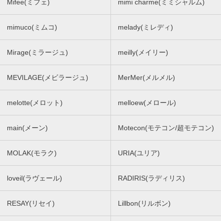
Mifee(ミフェ)
mimi charme(ミミシャルム)
mimuco(ミムコ)
melady(ミレディ)
Mirage(ミラージュ)
meilly(メイリー)
MEVILAGE(メビラージュ)
MerMer(メルメル)
melotte(メロット)
melloew(メロール)
main(メーン)
Motecon(モテコン/超モテコン)
MOLAK(モラク)
URIA(ユリア)
loveil(ラヴェール)
RADIRIS(ラディリス)
RESAY(リセイ)
Lillbon(リルボン)