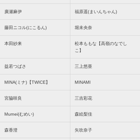
廣瀬麻伊
福原遥(まいんちゃん)
藤田ニコル(にこるん)
堀未央奈
本田紗来
松本ももな【高嶺のなでし
こ】
益若つばさ
三上悠亜
MINA(ミナ)【TWICE】
MINAMI
宮脇咲良
三吉彩花
Mumei(むめい)
森絵梨佳
森香澄
矢吹奈子