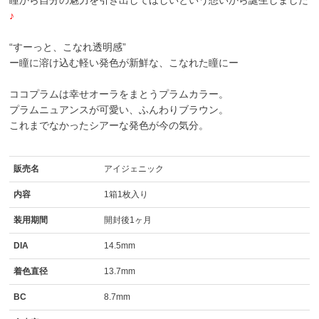
瞳から自分の魅力を引き出してほしいという想いから誕生しました
♪
“すーっと、こなれ透明感”
ー瞳に溶け込む軽い発色が新鮮な、こなれた瞳にー
ココプラムは幸せオーラをまとうプラムカラー。
プラムニュアンスが可愛い、ふんわりブラウン。
これまでなかったシアーな発色が今の気分。
販売名
アイジェニック
内容
1箱1枚入り
装用期間
開封後1ヶ月
DIA
14.5mm
着色直径
13.7mm
BC
8.7mm