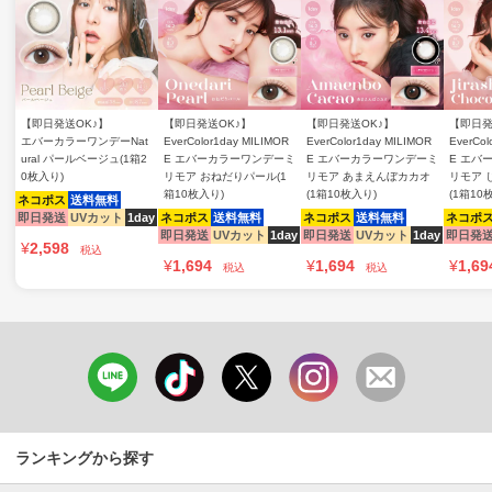
【即日発送OK♪】
【即日発送OK♪】
【即日発送OK♪】
【即日発
エバーカラーワンデーNat
EverColor1day MILIMOR
EverColor1day MILIMOR
EverCol
ural パールベージュ(1箱2
E エバーカラーワンデーミ
E エバーカラーワンデーミ
E エバ
0枚入り)
リモア おねだりパール(1
リモア あまえんぼカカオ
リモア 
箱10枚入り)
(1箱10枚入り)
(1箱10
ネコポス
送料無料
即日発送
UVカット
1day
ネコポス
送料無料
ネコポス
送料無料
ネコポ
即日発送
UVカット
1day
即日発送
UVカット
1day
即日発
¥
2,598
税込
¥
1,694
¥
1,694
¥
1,69
税込
税込
ランキングから探す