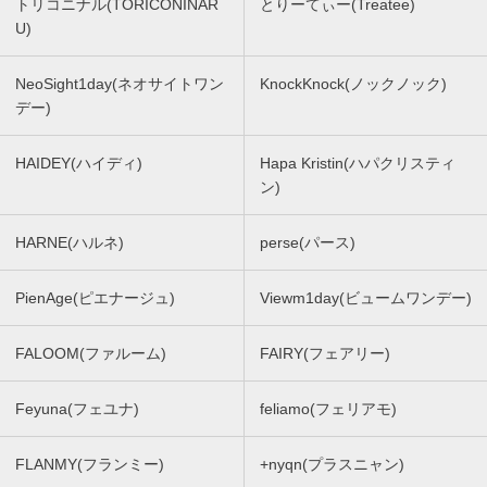
トリコニナル(TORICONINAR
とりーてぃー(Treatee)
U)
NeoSight1day(ネオサイトワン
KnockKnock(ノックノック)
デー)
HAIDEY(ハイディ)
Hapa Kristin(ハパクリスティ
ン)
HARNE(ハルネ)
perse(パース)
PienAge(ピエナージュ)
Viewm1day(ビュームワンデー)
FALOOM(ファルーム)
FAIRY(フェアリー)
Feyuna(フェユナ)
feliamo(フェリアモ)
FLANMY(フランミー)
+nyqn(プラスニャン)