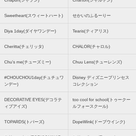
Chapun(シャプン)
Charton(シャルトン)
Sweetheart(スウィートハート)
せかいのふるーりー
Diya 1day(ダイヤワンデー)
Tearis(ティアリス)
Cheritta(チェリッタ)
CHALOR(チャロル)
Chu's me(チューズミー)
Chuu Lens(チューレンズ)
#CHOUCHOU1day(チュチュワ
Disney ディズニープリンセス
ンデー)
コレクション
DECORATIVE EYES(デコラテ
too cool for school(トゥークー
ィブアイズ)
ルフォースクール)
TOPARDS(トパーズ)
DopeWink(ドープウインク)