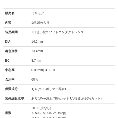
販売名
ミリモア
内容
1箱10枚入り
装用期間
1日使い捨てソフトコンタクトレンズ
DIA
14.2mm
着色直径
13.4mm
BC
8.7mm
中心厚
0.08mm(-3.00D)
含水率
60％
保湿成分
あり(MPCポリマー配合)
紫外線吸収率
あり(UV-A波:約78%カット UV-B波:約96%カット)
±0.00(度なし)
度数
-0.50～-5.00(0.25Dstep)