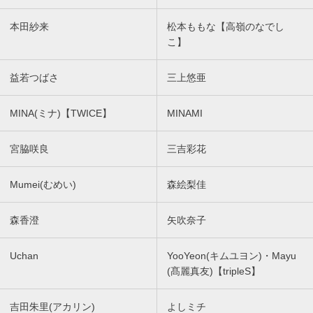
本田紗来
松本ももな【高嶺のなでし
こ】
益若つばさ
三上悠亜
MINA(ミナ)【TWICE】
MINAMI
宮脇咲良
三吉彩花
Mumei(むめい)
森絵梨佳
森香澄
矢吹奈子
Uchan
YooYeon(キムユヨン)・Mayu
(髙麗真友)【tripleS】
吉田朱里(アカリン)
よしミチ