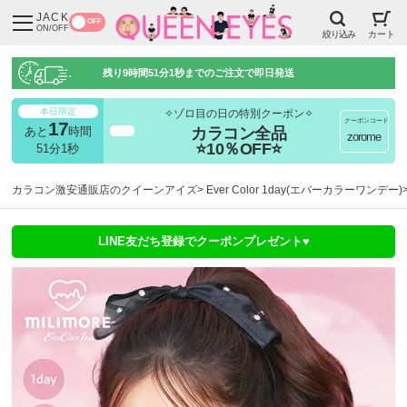
JACK
OFF
ON/OFF
絞り込み
カート
残り
9時間51分0秒
までのご注文で即日発送
本日限定
✧ゾロ目の日の特別クーポン✧
クーポンコード
17
カラコン全品
あと
時間
超得
zorome
⭐10％OFF⭐
51分0秒
カラコン激安通販店のクイーンアイズ
Ever Color 1day(エバーカラーワンデー)
LINE友だち登録でクーポンプレゼント♥