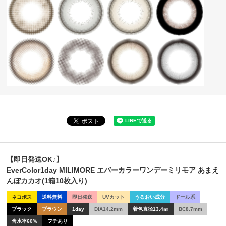
【即日発送OK♪】
EverColor1day MILIMORE エバーカラーワンデーミリモア あまえ
んぼカカオ(1箱10枚入り)
ネコポス
送料無料
即日発送
UVカット
うるおい成分
ドール系
ブラック
ブラウン
1day
DIA14.2mm
着色直径13.4㎜
BC8.7mm
含水率60%
フチあり