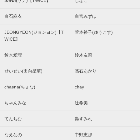
SANA(サナ)【TWICE】
しなこ
白石麻衣
白宮みずほ
JEONGYEON(ジョンヨン)【T
菅本裕子(ゆうこす)
WICE】
鈴木愛理
鈴木友菜
せいせい(田向星華)
髙石あかり
chaena(ちぇな)
chay
ちゃんみな
辻希美
てんちむ
轟すみれ
なえなの
中野恵那