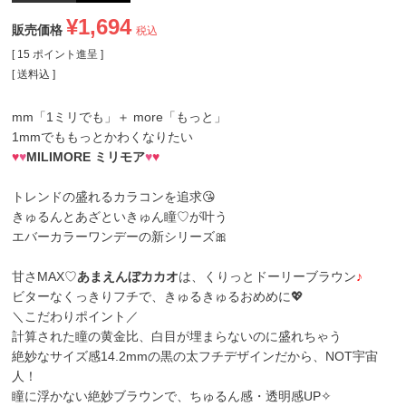
¥
1,694
販売価格
税込
[
15
ポイント進呈 ]
送料込
mm「1ミリでも」＋ more「もっと」
1mmでももっとかわくなりたい
♥
♥
MILIMORE ミリモア
♥
♥
トレンドの盛れるカラコンを追求😘
きゅるんとあざといきゅん瞳♡が叶う
エバーカラーワンデーの新シリーズ🎀
甘さMAX♡
あまえんぼカカオ
は、くりっとドーリーブラウン
♪
ビターなくっきりフチで、きゅるきゅるおめめに💖
＼こだわりポイント／
計算された瞳の黄金比、白目が埋まらないのに盛れちゃう
絶妙なサイズ感14.2mmの黒の太フチデザインだから、NOT宇宙
人！
瞳に浮かない絶妙ブラウンで、ちゅるん感・透明感UP✧