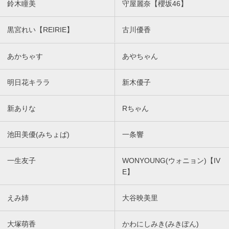
鈴木瞳美
守屋麗奈【櫻坂46】
黒宮れい【REIRIE】
古川優香
あかちゃす
あやちゃん
明日花キララ
新木優子
新ありな
Rちゃん
池田美優(みちょぱ)
一条響
一生友子
WONYOUNG(ウォニョン)【IV
E】
えみ姉
大谷映美里
大塚萌香
かわにしみき(みきぽん)