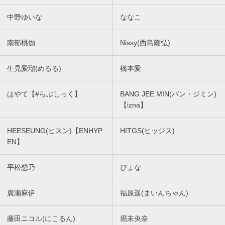
中野ゆいな
ななこ
南部桃伽
Nissy(西島隆弘)
生見愛瑠(めるる)
橋本愛
はやて【#らぶしっく】
BANG JEE MIN(バン・ジミン)
【izna】
HEESEUNG(ヒスン)【ENHYP
HITGS(ヒッジス)
EN】
平松想乃
ぴょな
廣瀬麻伊
福原遥(まいんちゃん)
藤田ニコル(にこるん)
堀未央奈