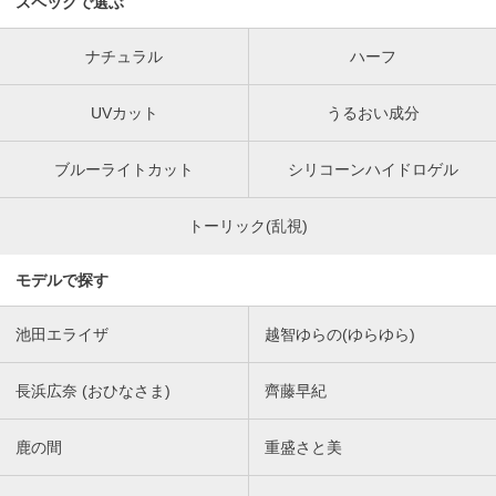
スペックで選ぶ
ナチュラル
ハーフ
UVカット
うるおい成分
ブルーライトカット
シリコーンハイドロゲル
トーリック(乱視)
モデルで探す
池田エライザ
越智ゆらの(ゆらゆら)
長浜広奈 (おひなさま)
齊藤早紀
鹿の間
重盛さと美